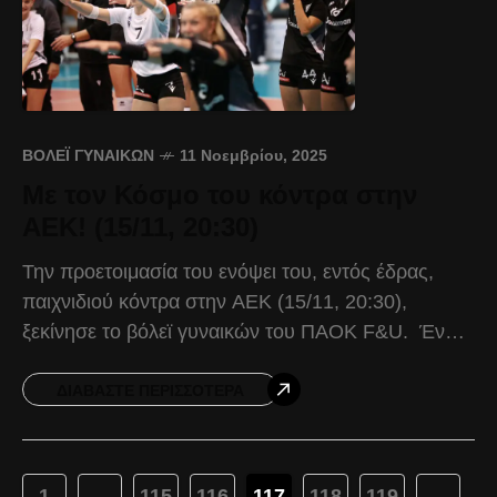
ΒΌΛΕΪ ΓΥΝΑΙΚΏΝ
11 Νοεμβρίου, 2025
Με τον Κόσμο του κόντρα στην
ΑΕΚ! (15/11, 20:30)
Την προετοιμασία του ενόψει του, εντός έδρας,
παιχνιδιού κόντρα στην ΑΕΚ (15/11, 20:30),
ξεκίνησε το βόλεϊ γυναικών του ΠΑΟΚ F&U. Ένα
ακόμα τρίποντο ήρθε στα Ιλίσια, με το σύνολο του
ΔΙΑΒΆΣΤΕ ΠΕΡΙΣΣΌΤΕΡΑ
1
...
115
116
117
118
119
...