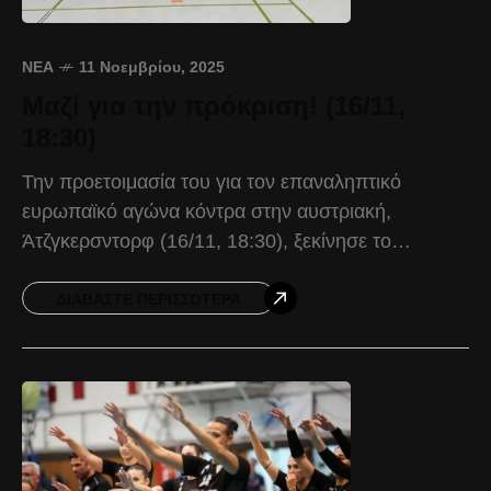
ΝΈΑ
11 Νοεμβρίου, 2025
Μαζί για την πρόκριση! (16/11,
18:30)
Την προετοιμασία του για τον επαναληπτικό
ευρωπαϊκό αγώνα κόντρα στην αυστριακή,
Άτζγκερσντορφ (16/11, 18:30), ξεκίνησε το
χάντμπολ γυναικών του ΠΑΟΚ. Ένα σπουδαίο
διπλό ήρθε στην Βιέννη με 28-35, με τις
ΔΙΑΒΆΣΤΕ ΠΕΡΙΣΣΌΤΕΡΑ