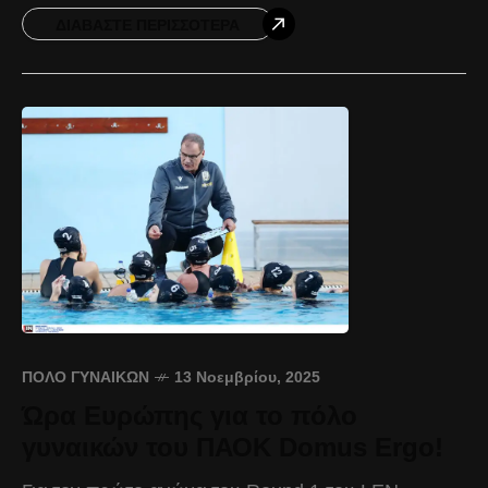
2026. Γεννημένη στις ΗΠΑ στις
ΔΙΑΒΆΣΤΕ ΠΕΡΙΣΣΌΤΕΡΑ
ΠΌΛΟ ΓΥΝΑΙΚΏΝ
13 Νοεμβρίου, 2025
Ώρα Ευρώπης για το πόλο
γυναικών του ΠΑΟΚ Domus Ergo!