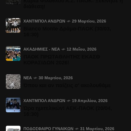
Κάρτα Φιλάθλου Α.Σ. ΠΑΟΚ: Ξεκίνησε η
διάθεση!
ΧΆΝΤΜΠΟΛ ΑΝΔΡΏΝ
29 Μαρτίου, 2026
Bianco Monte Δράμα-ΠΑΟΚ (30/03,
16:30)
ΑΚΑΔΗΜΊΕΣ - ΝΈΑ
12 Μαΐου, 2026
ΠΑΟΚ ΠΡΩΤΑΘΛΗΤΗΣ ΕΚΑΣΘ
ΚΟΡΑΣΙΔΩΝ 2026!
ΝΈΑ
30 Μαρτίου, 2026
Όπου και αν παίζεις σ' ακολουθάμε
ΧΆΝΤΜΠΟΛ ΑΝΔΡΏΝ
19 Απριλίου, 2026
Ώρα ημιτελικών! ΑΕΚ-ΠΑΟΚ (20/04,
16:30)
ΠΟΔΌΣΦΑΙΡΟ ΓΥΝΑΙΚΏΝ
31 Μαρτίου, 2026