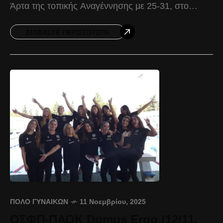
Άρτα της τοπικής Αναγέννησης με 25-31, στο
πλαίσιο της 3ης αγωνιστικής. Στο πρώτο ημίχρονο
το ξεκίνημα
ΔΙΑΒΆΣΤΕ ΠΕΡΙΣΣΌΤΕΡΑ
ΠΌΛΟ ΓΥΝΑΙΚΏΝ
11 Νοεμβρίου, 2025
ΟΣΦΠ-ΠΑΟΚ Domus Ergo (12/11,