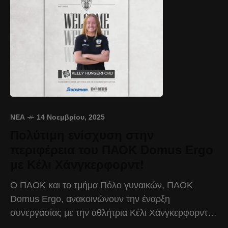
ΝΈΑ
14 Νοεμβρίου, 2025
Πολύτιμη ενίσχυση στην
περιφέρεια του ΠΑΟΚ Domus Ergo
με Κέλι Χάνγκερφορντ!
Ο ΠΑΟΚ και το τμήμα Πόλο γυναικών, ΠΑΟΚ
Domus Ergo, ανακοινώνουν την έναρξη
συνεργασίας με την αθλήτρια Κέλι Χάνγκερφορντ,
για το υπόλοιπο της αγωνιστικής περιόδου 2025-