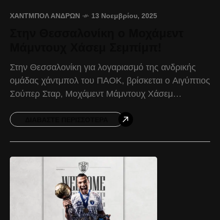
ΧΆΝΤΜΠΟΛ ΑΝΔΡΏΝ
13 Νοεμβρίου, 2025
Στην Θεσσαλονίκη ο Μοχάμεντ
Μάμντουχ Χάσεμ Σεμπίμπ!
Στην Θεσσαλονίκη για λογαριασμό της ανδρικής
ομάδας χάντμπολ του ΠΑΟΚ, βρίσκεται ο Αιγύπτιος
Σούπερ Σταρ, Μοχάμεντ Μάμντουχ Χάσεμ
Σεμπίμπ. Ο έμπειρος πίβοτ έχει ενσωματωθεί με
την υπόλοιπη ομάδα, και προπονείται
ΔΙΑΒΆΣΤΕ ΠΕΡΙΣΣΌΤΕΡΑ