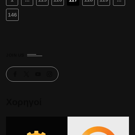
146
JOIN US
Χορηγοί