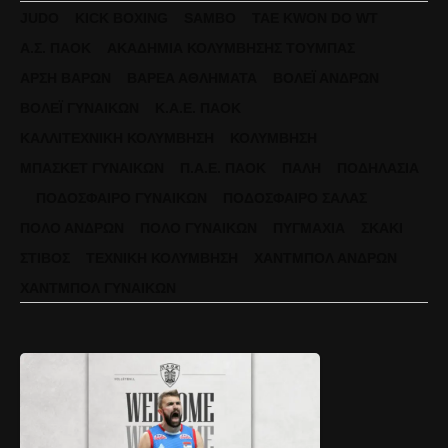
JUDO
KICK BOXING
SAMBO
TAE KWON DO WT
Α.Σ. ΠΑΟΚ
ΑΚΑΔΗΜΊΑ ΚΟΛΎΜΒΗΣΗΣ ΤΟΎΜΠΑΣ
ΆΡΣΗ ΒΑΡΏΝ
ΒΑΡΈΑ ΑΘΛΉΜΑΤΑ
ΒΌΛΕΪ ΑΝΔΡΏΝ
ΒΌΛΕΪ ΓΥΝΑΙΚΏΝ
Κ.Α.Ε. ΠΑΟΚ
ΚΑΛΛΙΤΕΧΝΙΚΉ ΚΟΛΎΜΒΗΣΗ
ΚΟΛΎΜΒΗΣΗ
ΜΠΆΣΚΕΤ ΓΥΝΑΙΚΏΝ
Π.Α.Ε. ΠΑΟΚ
ΠΆΛΗ
ΠΟΔΗΛΑΣΊΑ
ΠΟΔΌΣΦΑΙΡΟ ΓΥΝΑΙΚΏΝ
ΠΟΔΌΣΦΑΙΡΟ ΣΆΛΑΣ
ΠΌΛΟ ΑΝΔΡΏΝ
ΠΌΛΟ ΓΥΝΑΙΚΏΝ
ΠΥΓΜΑΧΊΑ
ΣΚΆΚΙ
ΣΤΊΒΟΣ
ΤΕΧΝΙΚΉ ΚΟΛΎΜΒΗΣΗ
ΧΆΝΤΜΠΟΛ ΑΝΔΡΏΝ
ΧΆΝΤΜΠΟΛ ΓΥΝΑΙΚΏΝ