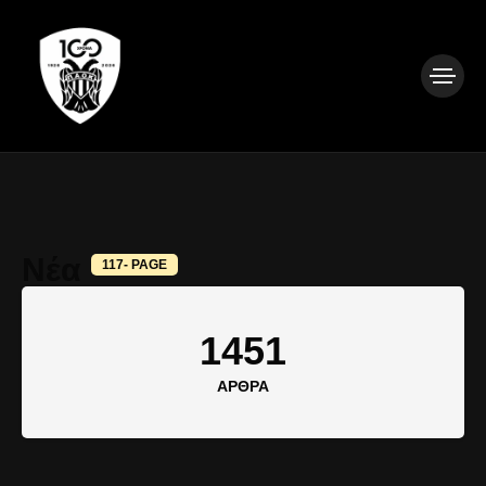
Νέα
117- PAGE
1451
ΆΡΘΡΑ