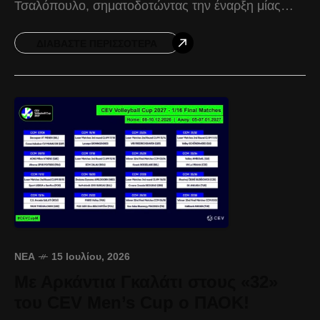
Τσαλόπουλο, σηματοδοτώντας την έναρξη μίας
νέας εποχής για το τμήμα. Η συμφωνία προβλέπει
τη
ΔΙΑΒΆΣΤΕ ΠΕΡΙΣΣΌΤΕΡΑ
ΝΈΑ
15 Ιουλίου, 2026
Με Αρκάντια Γκαλάτι στους «32»
του CEV Men’s Cup ο ΠΑΟΚ!