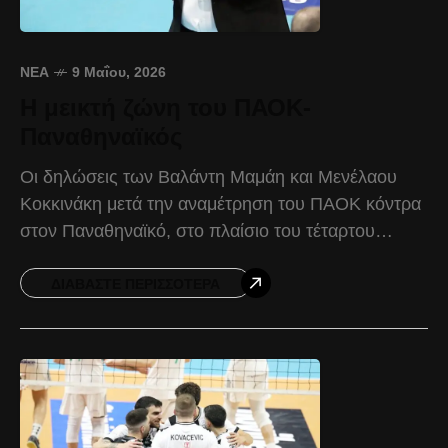
ΝΈΑ
9 Μαΐου, 2026
Η μεικτή ζώνη του ΠΑΟΚ-
Παναθηναϊκός
Οι δηλώσεις των Βαλάντη Μαμάη και Μενέλαου
Κοκκινάκη μετά την αναμέτρηση του ΠΑΟΚ κόντρα
στον Παναθηναϊκό, στο πλαίσιο του τέταρτου
τελικού της Volley League ανδρών. Βαλάντης
Μαμάης: «Από τη μεριά
ΔΙΑΒΆΣΤΕ ΠΕΡΙΣΣΌΤΕΡΑ