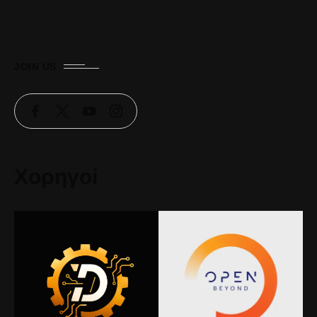
JOIN US
Χορηγοί