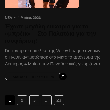
ΝΈΑ
4 Μαΐου, 2026
Έχασε μεγάλη ευκαιρία για το
«μπρέικ» – Στο Παλατάκι για την
ισοφάριση!
Για τον τρίτο ημιτελικό της Volley League ανδρών,
ο ΠΑΟΚ αντιμετώπισε στο Μετς το απόγευμα της
Δευτέρας 4 Μαΐου, τον Παναθηναϊκό, γνωρίζοντας
την ήττα στο τάι-μπρέικ με 3-2. Το πρώτο
ΔΙΑΒΆΣΤΕ ΠΕΡΙΣΣΌΤΕΡΑ
1
2
3
...
23