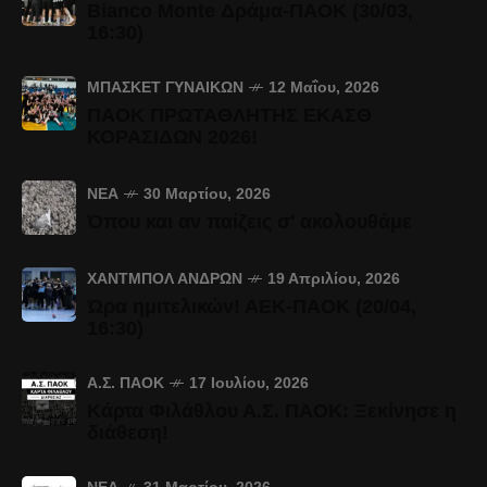
Bianco Monte Δράμα-ΠΑΟΚ (30/03,
16:30)
ΜΠΆΣΚΕΤ ΓΥΝΑΙΚΏΝ
12 Μαΐου, 2026
ΠΑΟΚ ΠΡΩΤΑΘΛΗΤΗΣ ΕΚΑΣΘ
ΚΟΡΑΣΙΔΩΝ 2026!
ΝΈΑ
30 Μαρτίου, 2026
Όπου και αν παίζεις σ' ακολουθάμε
ΧΆΝΤΜΠΟΛ ΑΝΔΡΏΝ
19 Απριλίου, 2026
Ώρα ημιτελικών! ΑΕΚ-ΠΑΟΚ (20/04,
16:30)
Α.Σ. ΠΑΟΚ
17 Ιουλίου, 2026
Κάρτα Φιλάθλου Α.Σ. ΠΑΟΚ: Ξεκίνησε η
διάθεση!
ΝΈΑ
31 Μαρτίου, 2026