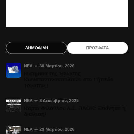
ΔΗΜΟΦΙΛΗ
ΠΡΟΣΦΑΤΑ
ΝΈΑ
30 Μαρτίου, 2026
Η σημαία της Ένωσης
Κωνσταντινουπολιτών στο Γήπεδο
Τούμπας!
ΝΈΑ
8 Δεκεμβρίου, 2025
Κάρτα Φιλάθλου Α.Σ. ΠΑΟΚ: Ξεκίνησε η
διάθεση!
ΝΈΑ
29 Μαρτίου, 2026