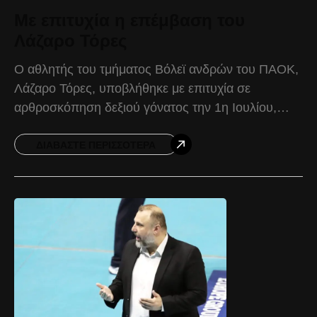
Με επιτυχία η επέμβαση του
Λάζαρο Τόρες
Ο αθλητής του τμήματος Βόλεϊ ανδρών του ΠΑΟΚ,
Λάζαρο Τόρες, υποβλήθηκε με επιτυχία σε
αρθροσκόπηση δεξιού γόνατος την 1η Ιουλίου,
στην Κλινική «Άγιος Λουκάς» της Θεσσαλονίκης. Η
επέμβαση πραγματοποιήθηκε από τον
ΔΙΑΒΆΣΤΕ ΠΕΡΙΣΣΌΤΕΡΑ