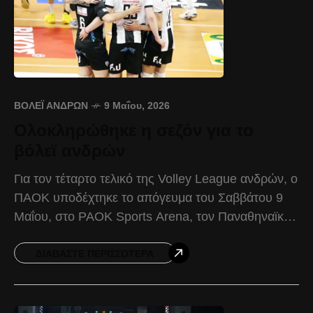
ΒΌΛΕΪ ΑΝΔΡΏΝ
9 Μαΐου, 2026
Ολοκληρώθηκε η σεζόν για το
βόλεϊ ανδρών
Για τον τέταρτο τελικό της Volley League ανδρών, ο
ΠΑΟΚ υποδέχτηκε το απόγευμα του Σαββάτου 9
Μαΐου, στο PAOK Sports Arena, τον Παναθηναϊκό,
γνωρίζοντας την ήττα με 1-3. Ο ΠΑΟΚ
ΔΙΑΒΆΣΤΕ ΠΕΡΙΣΣΌΤΕΡΑ