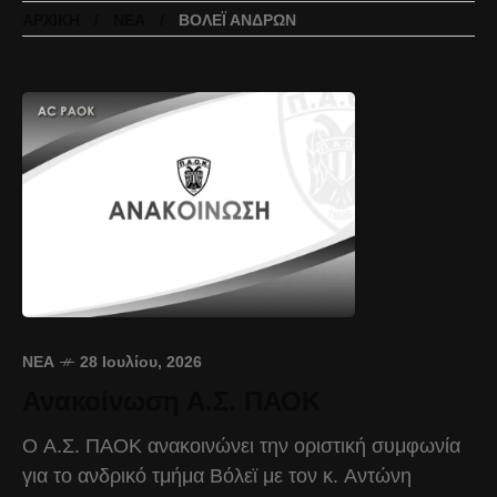
ΑΡΧΙΚΉ
ΝΈΑ
ΒΌΛΕΪ ΑΝΔΡΏΝ
ΝΈΑ
28 Ιουλίου, 2026
Ανακοίνωση Α.Σ. ΠΑΟΚ
Ο Α.Σ. ΠΑΟΚ ανακοινώνει την οριστική συμφωνία
για το ανδρικό τμήμα Βόλεϊ με τον κ. Αντώνη