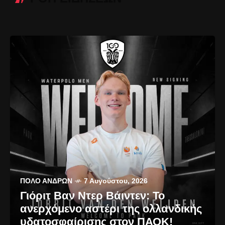
ΠΌΛΟ ΑΝΔΡΏΝ
7 Αυγούστου, 2026
Γιόριτ Βαν Ντερ Βάιντεν: Το
ανερχόμενο αστέρι της ολλανδικής
υδατοσφαίρισης στον ΠΑΟΚ!