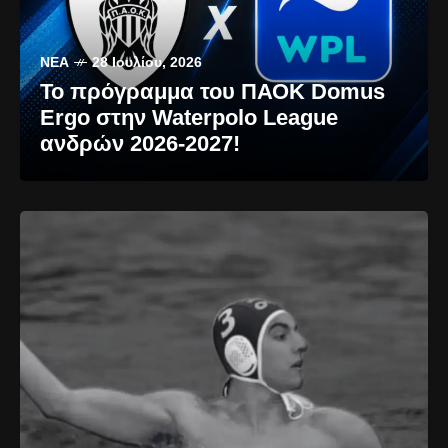
ΝΈΑ
28 Ιουλίου, 2026
Το πρόγραμμα του ΠΑΟΚ Domus
Ergo στην Waterpolo League
ανδρών 2026-2027!
ΝΈΑ
30 Ιουνίου,
ΠΌΛΟ
2026
ΑΝΔΡΏΝ
Τεράστι
15 Ιουνίου,