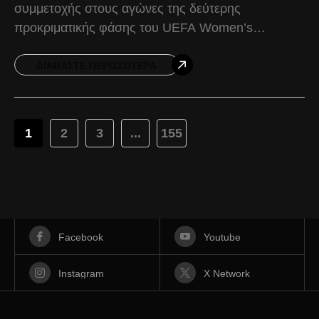
συμμετοχής στους αγώνες της δεύτερης
προκριματικής φάσης του UEFA Women’s
Champions League έστειλε ο ΠΑΟΚ στην UEFA.
Στη διάθεση του Θανάση Πατρικίδη
ΔΙΑΒΆΣΤΕ ΠΕΡΙΣΣΌΤΕΡΑ
1
2
3
...
155
Facebook
Youtube
Instagram
X Network