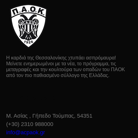
Η καρδιά της Θεσσαλονίκης χτυπάει ασπρόμαυρα!
Μείνετε ενημερωμένοι με τα νέα, το πρόγραμμα, τις
μεταγραφές και την κουλτούρα των οπαδών του ΠΑΟΚ
από τον πιο παθιασμένο σύλλογο της Ελλάδας.
ΕΠΙΚΟΙΝΩΝΙΑ
Μ. Ασίας , Γήπεδο Τούμπας, 54351
(+30) 2310 988000
info@acpaok.gr