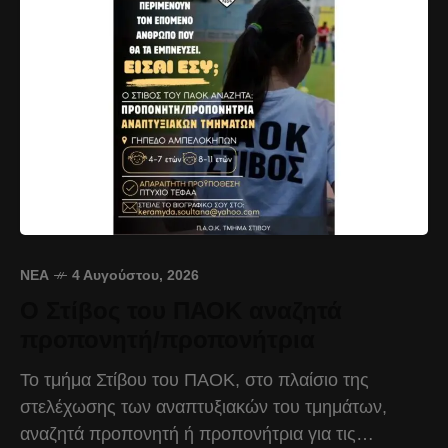
ΝΈΑ
4 Αυγούστου, 2026
Ο Στίβος του ΠΑΟΚ αναζητά
προπονητή/προπονήτρια
Το τμήμα Στίβου του ΠΑΟΚ, στο πλαίσιο της
στελέχωσης των αναπτυξιακών του τμημάτων,
αναζητά προπονητή ή προπονήτρια για τις