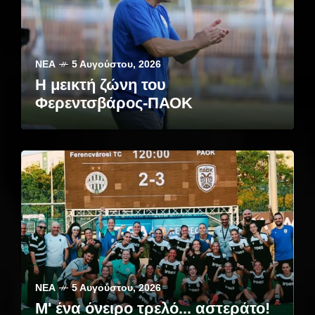
ΝΈΑ
5 Αυγούστου, 2026
Η μεικτή ζώνη του
Φερεντσβάρος-ΠΑΟΚ
ΝΈΑ
5 Αυγούστου, 2026
Μ' ένα όνειρο τρελό... αστεράτο!