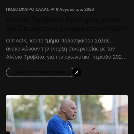
ΠΟΔΌΣΦΑΙΡΟ ΣΆΛΑΣ
6 Αυγούστου, 2026
Αλέσιο Τροβάτο: Εμπειρία, τίτλοι
και Champions League στον ΠΑΟΚ!
Ο ΠΑΟΚ, και το τμήμα Ποδοσφαίρου Σάλας,
ανακοινώνουν την έναρξη συνεργασίας με τον
Αλέσιο Τροβάτο, για την αγωνιστική περίοδο 2026-
2027. Γεννημένος στην Ιταλία στις 07/11/1993, ο
Αλέσιο Τροβάτο αγωνίζεται ως
ΔΙΑΒΆΣΤΕ ΠΕΡΙΣΣΌΤΕΡΑ