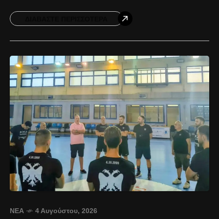
προπονήσεις που πραγματοποιούνται στο Γήπεδο
Αμπελοκήπων. Η θέση αφορά την προπονητική
ΔΙΑΒΆΣΤΕ ΠΕΡΙΣΣΌΤΕΡΑ
ΝΈΑ
4 Αυγούστου, 2026