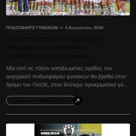
ΠΟΔΌΣΦΑΙΡΟ ΓΥΝΑΙΚΏΝ
4 Αυγούστου, 2026
Φερεντσβάρος: Η κυρίαρχη
δύναμη του ουγγρικού
ποδοσφαίρου γυναικών
Μία από τις πλέον καταξιωμένες ομάδες του
ουγγρικού ποδοσφαίρου γυναικών θα βρεθεί στον
δρόμο του ΠΑΟΚ, στον δεύτερο προκριματικό γύρο
του UEFA Women’s Champions League. Η
Φερεντσβάρος αποτελεί μία ομάδα
ΔΙΑΒΆΣΤΕ ΠΕΡΙΣΣΌΤΕΡΑ