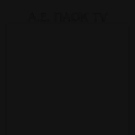
Α.Σ. ΠΑΟΚ TV