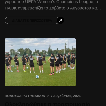
γύρου του UEFA Women’s Champions League, ο
ΠΑΟΚ αντιμετωπίζει το Σάββατο 8 Αυγούστου και
ώρα 17:30, στην Βουδαπέστη, την πρωταθλήτρια
Νορβηγίας, Μπραν. Ο
ΔΙΑΒΆΣΤΕ ΠΕΡΙΣΣΌΤΕΡΑ
ΠΟΔΌΣΦΑΙΡΟ ΓΥΝΑΙΚΏΝ
7 Αυγούστου, 2026
Ολοκληρώθηκε η προετοιμασία