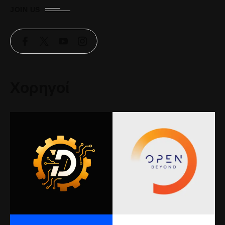
JOIN US
Χορηγοί