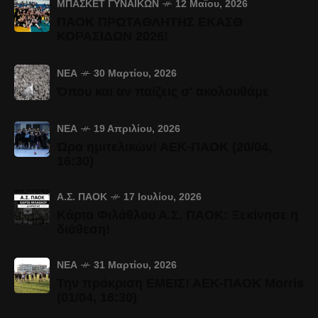
ΜΠΆΣΚΕΤ ΓΥΝΑΙΚΏΝ
12 Μαΐου, 2026
ΠΑΟΚ ΠΡΩΤΑΘΛΗΤΗΣ ΕΚΑΣΘ
ΚΟΡΑΣΙΔΩΝ 2026!
ΝΈΑ
30 Μαρτίου, 2026
Όπου και αν παίζεις σ' ακολουθάμε
ΝΈΑ
19 Απριλίου, 2026
Ώρα ημιτελικών! ΑΕΚ-ΠΑΟΚ (20/04,
16:30)
Α.Σ. ΠΑΟΚ
17 Ιουλίου, 2026
Κάρτα Φιλάθλου Α.Σ. ΠΑΟΚ: Ξεκίνησε η
διάθεση!
ΝΈΑ
31 Μαρτίου, 2026
Την πρόκριση ΕΜΕΙΣ! ΑΕΚ-ΠΑΟΚ Morris
(01/04, 16:30)