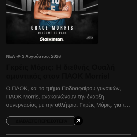
ΝΈΑ
3 Αυγούστου, 2026
Γκρέις Μόρις: Η διεθνής Ουαλή
αμυντικός στον ΠΑΟΚ Morris!
Ο ΠΑΟΚ, και το τμήμα Ποδοσφαίρου γυναικών,
ΠΑΟΚ Morris, ανακοινώνουν την έναρξη
συνεργασίας με την αθλήτρια, Γκρέις Μόρις, για την
αγωνιστική περίοδο 2026-2027. Γεννημένη στις
26/02/2003, η Γκρέις Μόρις αγωνίζεται
ΔΙΑΒΆΣΤΕ ΠΕΡΙΣΣΌΤΕΡΑ