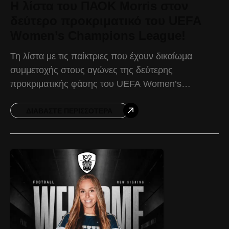
Η λίστα του ΠΑΟΚ Morris στον
δεύτερο προκριματικό του UEFA
Women’s Champions League!
Τη λίστα με τις παίκτριες που έχουν δικαίωμα
συμμετοχής στους αγώνες της δεύτερης
προκριματικής φάσης του UEFA Women’s
Champions League έστειλε ο ΠΑΟΚ στην UEFA.
Στη διάθεση του Θανάση Πατρικίδη
ΔΙΑΒΆΣΤΕ ΠΕΡΙΣΣΌΤΕΡΑ