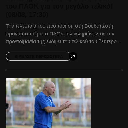
του ΠΑΟΚ για τον μεγάλο τελικό!
(08/08, 17:30)
Την τελευταία του προπόνηση στη Βουδαπέστη
πραγματοποίησε ο ΠΑΟΚ, ολοκληρώνοντας την
προετοιμασία της ενόψει του τελικού του δεύτερου
προκριματικού ομίλου του UEFA Women’s
Champions League, απέναντι στην πρωταθλήτρια
ΔΙΑΒΆΣΤΕ ΠΕΡΙΣΣΌΤΕΡΑ
Νορβηγίας, Μπραν