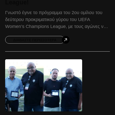
League!
Γνωστό έγινε το πρόγραμμα του 2ου ομίλου του
δεύτερου προκριματικού γύρου του UEFA
Women’s Champions League, με τους αγώνες να
διεξάγονται στην Βουδαπέστη της Ουγγαρίας. Η
διοργάνωση θα διεξαχθεί σε
ΔΙΑΒΆΣΤΕ ΠΕΡΙΣΣΌΤΕΡΑ