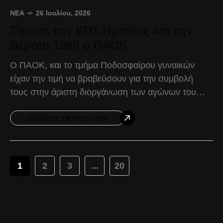
ΝΈΑ
26 Ιουλίου, 2026
Τίμησε την ΕΠΣ Ημαθίας και την
Βέροια 1960 ο ΠΑΟΚ
Ο ΠΑΟΚ, και το τμήμα Ποδοσφαίρου γυναικών
είχαν την τιμή να βραβεύσουν για την συμβολή
τους στην άριστη διοργάνωση των αγώνων του
πρώτου προκριματικού γύρου του UEFA Women’s
Champions League,
ΔΙΑΒΆΣΤΕ ΠΕΡΙΣΣΌΤΕΡΑ
1
2
3
...
20