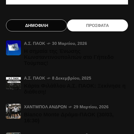
ΔΗΜΟΦΙΛΗ
ΠΡΟΣΦΑΤΑ
Α.Σ. ΠΑΟΚ
30 Μαρτίου, 2026
Η σημαία της Ένωσης
Κωνσταντινουπολιτών στο Γήπεδο
Τούμπας!
Α.Σ. ΠΑΟΚ
8 Δεκεμβρίου, 2025
Κάρτα Φιλάθλου Α.Σ. ΠΑΟΚ: Ξεκίνησε η
διάθεση!
ΧΆΝΤΜΠΟΛ ΑΝΔΡΏΝ
29 Μαρτίου, 2026
Bianco Monte Δράμα-ΠΑΟΚ (30/03,
16:30)