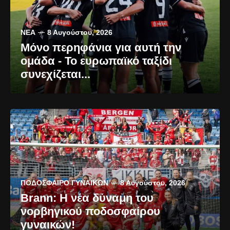
ΝΈΑ
8 Αυγούστου, 2026
Μόνο περηφάνια για αυτή την
ομάδα - Το ευρωπαϊκό ταξίδι
συνεχίζεται...
ΠΟΔΌΣΦΑΙΡΟ ΓΥΝΑΙΚΏΝ
8 Αυγούστου, 2026
Brann: Η νέα δύναμη του
νορβηγικού ποδοσφαίρου
γυναικών!