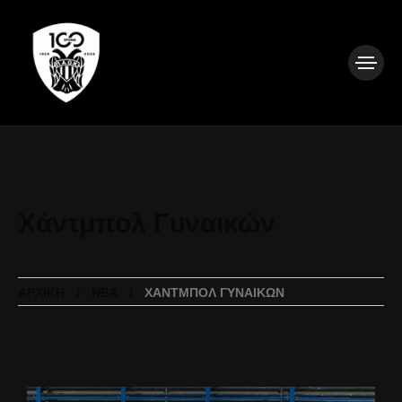
Χάντμπολ Γυναικών
ΑΡΧΙΚΉ
ΝΈΑ
ΧΆΝΤΜΠΟΛ ΓΥΝΑΙΚΏΝ