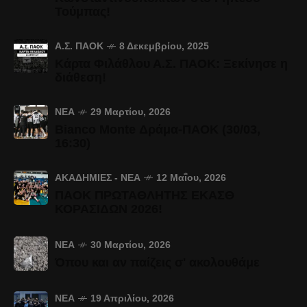
Τούμπας!
Α.Σ. ΠΑΟΚ
8 Δεκεμβρίου, 2025
Κάρτα Φιλάθλου Α.Σ. ΠΑΟΚ: Ξεκίνησε η
διάθεση!
ΝΈΑ
29 Μαρτίου, 2026
Bianco Monte Δράμα-ΠΑΟΚ (30/03,
16:30)
ΑΚΑΔΗΜΊΕΣ - ΝΈΑ
12 Μαΐου, 2026
ΠΑΟΚ ΠΡΩΤΑΘΛΗΤΗΣ ΕΚΑΣΘ
ΚΟΡΑΣΙΔΩΝ 2026!
ΝΈΑ
30 Μαρτίου, 2026
Όπου και αν παίζεις σ' ακολουθάμε
ΝΈΑ
19 Απριλίου, 2026