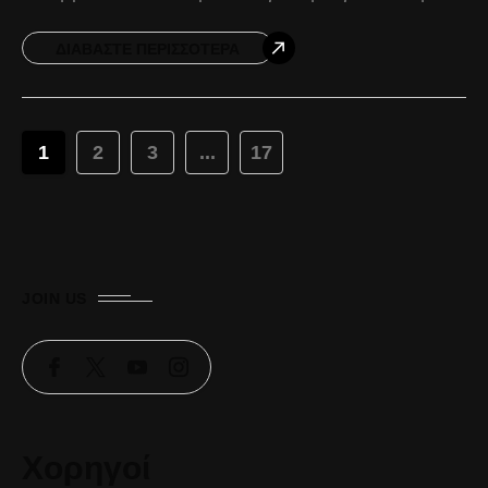
περίοδο 2026-2027. Η Ελληνίδα διεθνής πλέι
μέικερ, γεννημένη το 1998 και
ΔΙΑΒΆΣΤΕ ΠΕΡΙΣΣΌΤΕΡΑ
1
2
3
...
17
JOIN US
Χορηγοί