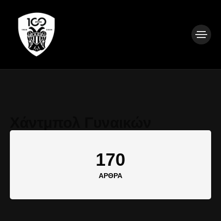
Χάντμπολ Γυναικών
170
ΆΡΘΡΑ