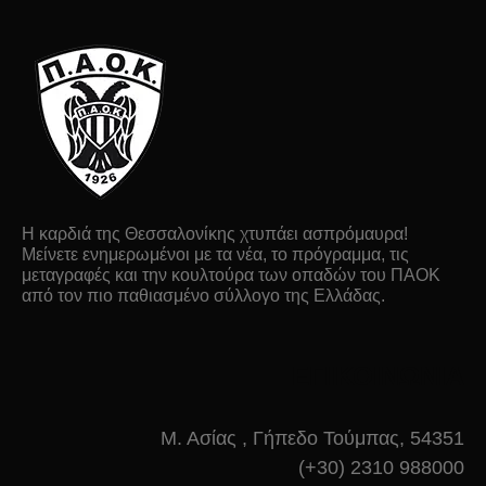
Η καρδιά της Θεσσαλονίκης χτυπάει ασπρόμαυρα!
Μείνετε ενημερωμένοι με τα νέα, το πρόγραμμα, τις
μεταγραφές και την κουλτούρα των οπαδών του ΠΑΟΚ
από τον πιο παθιασμένο σύλλογο της Ελλάδας.
ΕΠΙΚΟΙΝΩΝΙΑ
Μ. Ασίας , Γήπεδο Τούμπας, 54351
(+30) 2310 988000