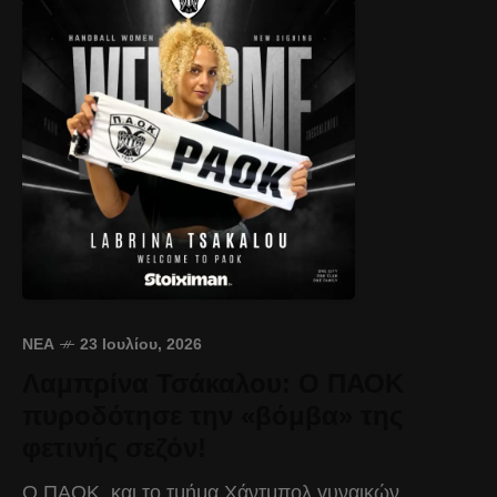
ΝΈΑ
23 Ιουλίου, 2026
Λαμπρίνα Τσάκαλου: Ο ΠΑΟΚ
πυροδότησε την «βόμβα» της
φετινής σεζόν!
Ο ΠΑΟΚ, και το τμήμα Χάντμπολ γυναικών,