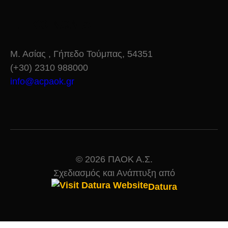
ΕΠΙΚΟΙΝΩΝΙΑ
Μ. Ασίας , Γήπεδο Τούμπας, 54351
(+30) 2310 988000
info@acpaok.gr
© 2026 ΠΑΟΚ Α.Σ.
Σχεδιασμός και Ανάπτυξη από
Datura