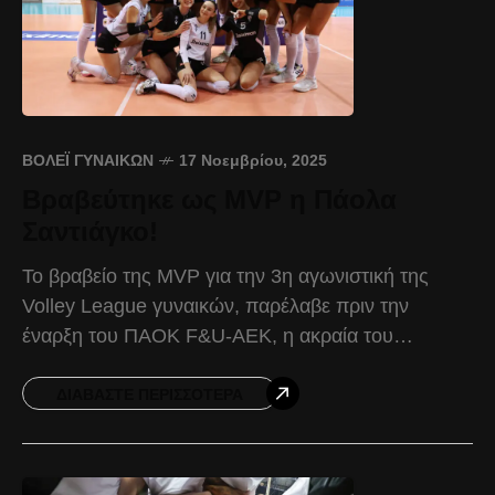
ΒΌΛΕΪ ΓΥΝΑΙΚΏΝ
17 Νοεμβρίου, 2025
Βραβεύτηκε ως MVP η Πάολα
Σαντιάγκο!
Το βραβείο της MVP για την 3η αγωνιστική της
Volley League γυναικών, παρέλαβε πριν την
έναρξη του ΠΑΟΚ F&U-ΑΕΚ, η ακραία του
Δικεφάλου, Πάολα Σαντιάγκο. Η διεθνής
Πορτορικανή ακραία του
ΔΙΑΒΆΣΤΕ ΠΕΡΙΣΣΌΤΕΡΑ