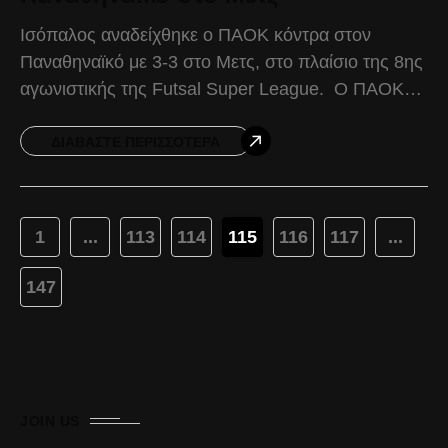
Ισόπαλος αναδείχθηκε ο ΠΑΟΚ κόντρα στον
Παναθηναϊκό με 3-3 στο Μετς, στο πλαίσιο της 8ης
αγωνιστικής της Futsal Super League. Ο ΠΑΟΚ
παρουσιάστηκε κυρίαρχος στη μεγαλύτερη διάρκεια
της αναμέτρησης, επιβάλλοντας
ΔΙΑΒΆΣΤΕ ΠΕΡΙΣΣΌΤΕΡΑ
1
...
113
114
115
116
117
...
147
JOIN US