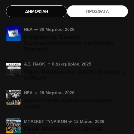
ΔΗΜΟΦΙΛΗ
ΠΡΟΣΦΑΤΑ
ΝΈΑ
30 Μαρτίου, 2026
Η σημαία της Ένωσης
Κωνσταντινουπολιτών στο Γήπεδο
Τούμπας!
Α.Σ. ΠΑΟΚ
8 Δεκεμβρίου, 2025
Κάρτα Φιλάθλου Α.Σ. ΠΑΟΚ: Ξεκίνησε η
διάθεση!
ΝΈΑ
29 Μαρτίου, 2026
Bianco Monte Δράμα-ΠΑΟΚ (30/03,
16:30)
ΜΠΆΣΚΕΤ ΓΥΝΑΙΚΏΝ
12 Μαΐου, 2026
ΠΑΟΚ ΠΡΩΤΑΘΛΗΤΗΣ ΕΚΑΣΘ