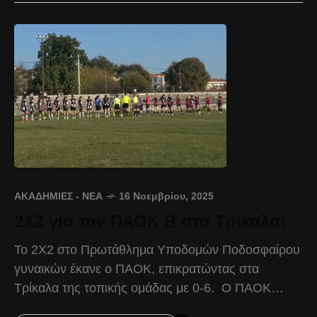
ΑΚΑΔΗΜΊΕΣ - ΝΈΑ
16 Νοεμβρίου, 2025
2Χ2 για τον ΠΑΟΚ Β στα Τρίκαλα!
Το 2Χ2 στο Πρωτάθλημα Υποδομών Ποδοσφαίρου
γυναικών έκανε ο ΠΑΟΚ, επικρατώντας στα
Τρίκαλα της τοπικής ομάδας με 0-6. Ο ΠΑΟΚ
παρατάχθηκε με αρχική σύνθεση τις: Τσακίρη,