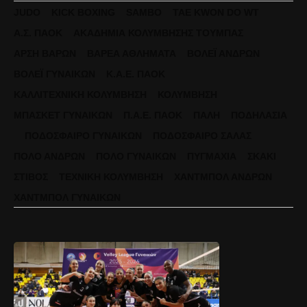
JUDO
KICK BOXING
SAMBO
TAE KWON DO WT
Α.Σ. ΠΑΟΚ
ΑΚΑΔΗΜΊΑ ΚΟΛΎΜΒΗΣΗΣ ΤΟΎΜΠΑΣ
ΆΡΣΗ ΒΑΡΏΝ
ΒΑΡΈΑ ΑΘΛΉΜΑΤΑ
ΒΌΛΕΪ ΑΝΔΡΏΝ
ΒΌΛΕΪ ΓΥΝΑΙΚΏΝ
Κ.Α.Ε. ΠΑΟΚ
ΚΑΛΛΙΤΕΧΝΙΚΉ ΚΟΛΎΜΒΗΣΗ
ΚΟΛΎΜΒΗΣΗ
ΜΠΆΣΚΕΤ ΓΥΝΑΙΚΏΝ
Π.Α.Ε. ΠΑΟΚ
ΠΆΛΗ
ΠΟΔΗΛΑΣΊΑ
ΠΟΔΌΣΦΑΙΡΟ ΓΥΝΑΙΚΏΝ
ΠΟΔΌΣΦΑΙΡΟ ΣΆΛΑΣ
ΠΌΛΟ ΑΝΔΡΏΝ
ΠΌΛΟ ΓΥΝΑΙΚΏΝ
ΠΥΓΜΑΧΊΑ
ΣΚΆΚΙ
ΣΤΊΒΟΣ
ΤΕΧΝΙΚΉ ΚΟΛΎΜΒΗΣΗ
ΧΆΝΤΜΠΟΛ ΑΝΔΡΏΝ
ΧΆΝΤΜΠΟΛ ΓΥΝΑΙΚΏΝ