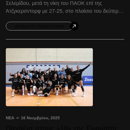
Σελεμίδου, μετά τη νίκη του ΠΑΟΚ επί της
Άτζγκερσντορφ με 27-25, στο πλαίσιο του δεύτερου
αγώνα Round 3, EHF European Women’s Cup
Δημήτρης
ΔΙΑΒΆΣΤΕ ΠΕΡΙΣΣΌΤΕΡΑ
ΝΈΑ
16 Νοεμβρίου, 2025
Πανάξια στους «16» της Ευρώπης