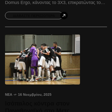
Domus Ergo, κάνοντας το 3Χ3, επικρατώντας του
ΝΟ Χανίων με 21-12, στο πλαίσιο του τρίτου
ΔΙΑΒΆΣΤΕ ΠΕΡΙΣΣΌΤΕΡΑ
ΝΈΑ
16 Νοεμβρίου, 2025
Ισόπαλος κόντρα στον
Παναθηναϊκό στο Μετς