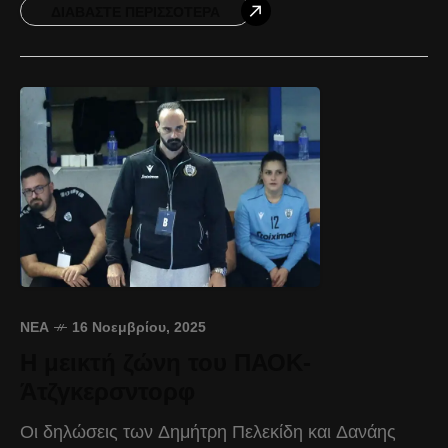
Κονταλέκα, Ασμίδου, Μπαταούλα, Αργυροπούλου,
ΔΙΑΒΆΣΤΕ ΠΕΡΙΣΣΌΤΕΡΑ
ΝΈΑ
16 Νοεμβρίου, 2025
Η μεικτή ζώνη του ΠΑΟΚ-
Άτζγκερσντορφ
Οι δηλώσεις των Δημήτρη Πελεκίδη και Δανάης