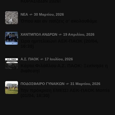
ΚΟΡΑΣΙΔΩΝ 2026!
ΝΈΑ
30 Μαρτίου, 2026
Όπου και αν παίζεις σ' ακολουθάμε
ΧΆΝΤΜΠΟΛ ΑΝΔΡΏΝ
19 Απριλίου, 2026
Ώρα ημιτελικών! ΑΕΚ-ΠΑΟΚ (20/04,
16:30)
Α.Σ. ΠΑΟΚ
17 Ιουλίου, 2026
Κάρτα Φιλάθλου Α.Σ. ΠΑΟΚ: Ξεκίνησε η
διάθεση!
ΠΟΔΌΣΦΑΙΡΟ ΓΥΝΑΙΚΏΝ
31 Μαρτίου, 2026
Την πρόκριση ΕΜΕΙΣ! ΑΕΚ-ΠΑΟΚ Morris
(01/04, 16:30)