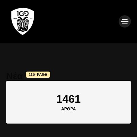
Νέα
115- PAGE
1461
ΆΡΘΡΑ