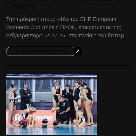
ο ΠΑΟΚ!
Την πρόκριση στους «16» του EHF European
Women’s Cup πήρε ο ΠΑΟΚ, επικρατώντας της
Άτζγκερσντορφ με 27-25, στο πλαίσιο του δεύτερου
αγώνα της φάσης των «32» του ευρωπαϊκού
θεσμού. Ο
ΔΙΑΒΆΣΤΕ ΠΕΡΙΣΣΌΤΕΡΑ