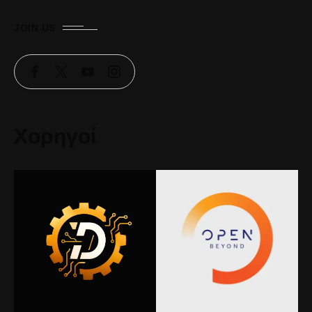
JOIN US
Χορηγοί