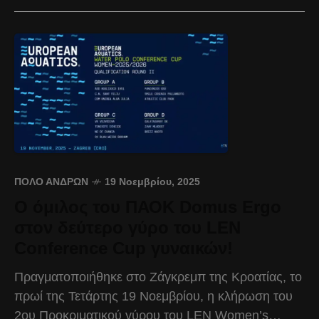
ΠΌΛΟ ΑΝΔΡΏΝ
19 Νοεμβρίου, 2025
Ο όμιλος του ΠΑΟΚ Domus Ergo
στον δεύτερο γύρο του LEN
Conference Cup γυναικών!
Πραγματοποιήθηκε στο Ζάγκρεμπ της Κροατίας, το
πρωί της Τετάρτης 19 Νοεμβρίου, η κλήρωση του
2ου Προκριματικού γύρου του LEN Women’s