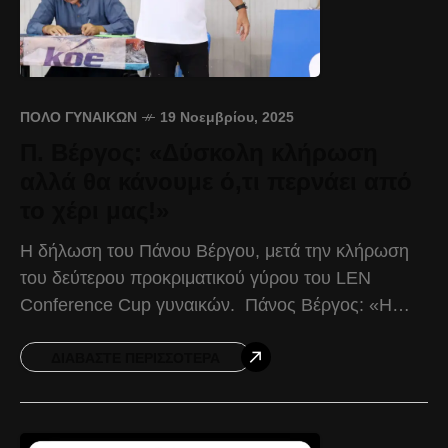
ΠΌΛΟ ΓΥΝΑΙΚΏΝ
19 Νοεμβρίου, 2025
Π. Βέργος: «Δύσκολη κλήρωση
αλλά θα κάνουμε ό,τι περνάει από
το χέρι μας!»
Η δήλωση του Πάνου Βέργου, μετά την κλήρωση
του δεύτερου προκριματικού γύρου του LEN
Conference Cup γυναικών. Πάνος Βέργος: «Η
κλήρωση είναι δύσκολη καθότι τόσο ο Πανιώνιος,
όσο και η
ΔΙΑΒΆΣΤΕ ΠΕΡΙΣΣΌΤΕΡΑ