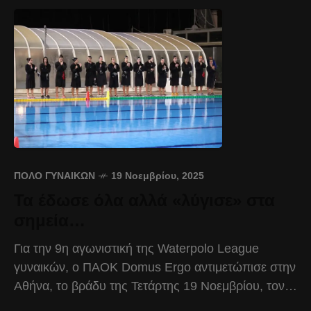
ΠΌΛΟ ΓΥΝΑΙΚΏΝ
19 Νοεμβρίου, 2025
Τα έδωσε όλα αλλά «λύγισε» στα
σημεία…
Για την 9η αγωνιστική της Waterpolo League
γυναικών, ο ΠΑΟΚ Domus Ergo αντιμετώπισε στην
Αθήνα, το βράδυ της Τετάρτης 19 Νοεμβρίου, τον
Άλιμο, γνωρίζοντας ήττα στα… σημεία με 12-10.