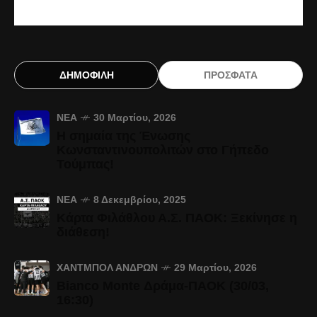
ΔΗΜΟΦΙΛΗ
ΠΡΟΣΦΑΤΑ
ΝΈΑ
30 Μαρτίου, 2026
Η σημαία της Ένωσης
Κωνσταντινουπολιτών στο Γήπεδο
Τούμπας!
ΝΈΑ
8 Δεκεμβρίου, 2025
Κάρτα Φιλάθλου Α.Σ. ΠΑΟΚ: Ξεκίνησε η
διάθεση!
ΧΆΝΤΜΠΟΛ ΑΝΔΡΏΝ
29 Μαρτίου, 2026
Bianco Monte Δράμα-ΠΑΟΚ (30/03,
16:30)