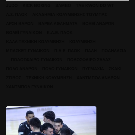
JUDO
KICK BOXING
SAMBO
TAE KWON DO WT
Α.Σ. ΠΑΟΚ
ΑΚΑΔΗΜΊΑ ΚΟΛΎΜΒΗΣΗΣ ΤΟΎΜΠΑΣ
ΆΡΣΗ ΒΑΡΏΝ
ΒΑΡΈΑ ΑΘΛΉΜΑΤΑ
ΒΌΛΕΪ ΑΝΔΡΏΝ
ΒΌΛΕΪ ΓΥΝΑΙΚΏΝ
Κ.Α.Ε. ΠΑΟΚ
ΚΑΛΛΙΤΕΧΝΙΚΉ ΚΟΛΎΜΒΗΣΗ
ΚΟΛΎΜΒΗΣΗ
ΜΠΆΣΚΕΤ ΓΥΝΑΙΚΏΝ
Π.Α.Ε. ΠΑΟΚ
ΠΆΛΗ
ΠΟΔΗΛΑΣΊΑ
ΠΟΔΌΣΦΑΙΡΟ ΓΥΝΑΙΚΏΝ
ΠΟΔΌΣΦΑΙΡΟ ΣΆΛΑΣ
ΠΌΛΟ ΑΝΔΡΏΝ
ΠΌΛΟ ΓΥΝΑΙΚΏΝ
ΠΥΓΜΑΧΊΑ
ΣΚΆΚΙ
ΣΤΊΒΟΣ
ΤΕΧΝΙΚΉ ΚΟΛΎΜΒΗΣΗ
ΧΆΝΤΜΠΟΛ ΑΝΔΡΏΝ
ΧΆΝΤΜΠΟΛ ΓΥΝΑΙΚΏΝ