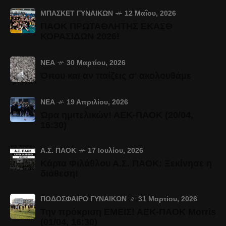
ΜΠΆΣΚΕΤ ΓΥΝΑΙΚΏΝ
12 Μαΐου, 2026
ΠΑΟΚ ΠΡΩΤΑΘΛΗΤΗΣ ΕΚΑΣΘ
ΚΟΡΑΣΙΔΩΝ 2026!
ΝΈΑ
30 Μαρτίου, 2026
Όπου και αν παίζεις σ' ακολουθάμε
ΝΈΑ
19 Απριλίου, 2026
Ώρα ημιτελικών! ΑΕΚ-ΠΑΟΚ (20/04,
16:30)
Α.Σ. ΠΑΟΚ
17 Ιουλίου, 2026
Κάρτα Φιλάθλου Α.Σ. ΠΑΟΚ: Ξεκίνησε η
διάθεση!
ΠΟΔΌΣΦΑΙΡΟ ΓΥΝΑΙΚΏΝ
31 Μαρτίου, 2026
Την πρόκριση ΕΜΕΙΣ! ΑΕΚ-ΠΑΟΚ Morris
(01/04, 16:30)