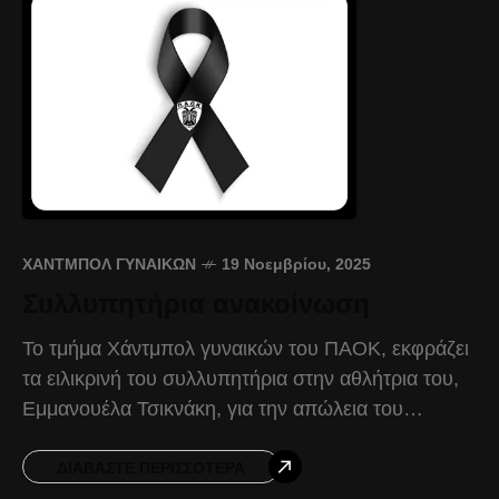
ΧΆΝΤΜΠΟΛ ΓΥΝΑΙΚΏΝ
19 Νοεμβρίου, 2025
Συλλυπητήρια ανακοίνωση
Το τμήμα Χάντμπολ γυναικών του ΠΑΟΚ, εκφράζει
τα ειλικρινή του συλλυπητήρια στην αθλήτρια του,
Εμμανουέλα Τσικνάκη, για την απώλεια του
αγαπημένου της παππού. Ας είναι ελαφρύ το
χώμα που τον
ΔΙΑΒΆΣΤΕ ΠΕΡΙΣΣΌΤΕΡΑ