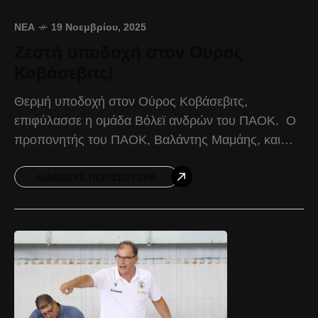
ΝΈΑ
19 Νοεμβρίου, 2025
Ζεστή υποδοχή στον Ούρος
Κοβάσεβιτς!
Θερμή υποδοχή στον Ούρος Κοβάσεβιτς,
επιφύλασσε η ομάδα Βόλεϊ ανδρών του ΠΑΟΚ. Ο
προπονητής του ΠΑΟΚ, Βαλάντης Μαμάης, και
αντιπροσωπεία παικτών, βρέθηκαν στο Αχίλλειον
(Λεωφόρου Νίκης 37), μετά την άφιξη
ΔΙΑΒΆΣΤΕ ΠΕΡΙΣΣΌΤΕΡΑ