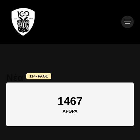
Νέα
114- PAGE
1467
ΆΡΘΡΑ