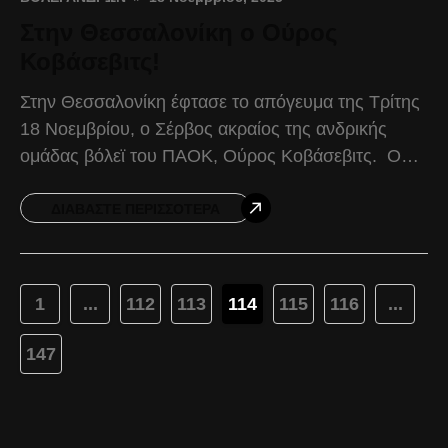
Στην Θεσσαλονίκη ο Ούρος
Κοβάσεβιτς!
Στην Θεσσαλονίκη έφτασε το απόγευμα της Τρίτης
18 Νοεμβρίου, ο Σέρβος ακραίος της ανδρικής
ομάδας βόλεϊ του ΠΑΟΚ, Ούρος Κοβάσεβιτς. Ο
Σέρβος ακραίος βρέθηκε στο PAOK Sports Arena,
εκεί όπου
ΔΙΑΒΆΣΤΕ ΠΕΡΙΣΣΌΤΕΡΑ
1
...
112
113
114
115
116
...
147