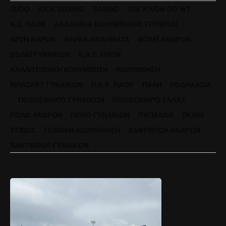
JUDO
KICK BOXING
SAMBO
TAE KWON DO WT
Α.Σ. ΠΑΟΚ
ΑΚΑΔΗΜΊΑ ΚΟΛΎΜΒΗΣΗΣ ΤΟΎΜΠΑΣ
ΆΡΣΗ ΒΑΡΏΝ
ΒΑΡΈΑ ΑΘΛΉΜΑΤΑ
ΒΌΛΕΪ ΑΝΔΡΏΝ
ΒΌΛΕΪ ΓΥΝΑΙΚΏΝ
Κ.Α.Ε. ΠΑΟΚ
ΚΑΛΛΙΤΕΧΝΙΚΉ ΚΟΛΎΜΒΗΣΗ
ΚΟΛΎΜΒΗΣΗ
ΜΠΆΣΚΕΤ ΓΥΝΑΙΚΏΝ
Π.Α.Ε. ΠΑΟΚ
ΠΆΛΗ
ΠΟΔΗΛΑΣΊΑ
ΠΟΔΌΣΦΑΙΡΟ ΓΥΝΑΙΚΏΝ
ΠΟΔΌΣΦΑΙΡΟ ΣΆΛΑΣ
ΠΌΛΟ ΑΝΔΡΏΝ
ΠΌΛΟ ΓΥΝΑΙΚΏΝ
ΠΥΓΜΑΧΊΑ
ΣΚΆΚΙ
ΣΤΊΒΟΣ
ΤΕΧΝΙΚΉ ΚΟΛΎΜΒΗΣΗ
ΧΆΝΤΜΠΟΛ ΑΝΔΡΏΝ
ΧΆΝΤΜΠΟΛ ΓΥΝΑΙΚΏΝ