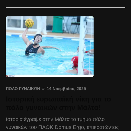
ΠΌΛΟ ΓΥΝΑΙΚΏΝ
14 Νοεμβρίου, 2025
Ιστορική ευρωπαϊκή νίκη για το
πόλο γυναικών στην Μάλτα!
Ιστορία έγραψε στην Μάλτα το τμήμα πόλο
γυναικών του ΠΑΟΚ Domus Ergo, επικρατώντας