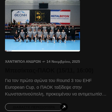
ΧΆΝΤΜΠΟΛ ΑΝΔΡΏΝ
14 Νοεμβρίου, 2025
Μπεσίκτας-ΠΑΟΚ (15/11, 16:00)
Για τον πρώτο αγώνα του Round 3 του EHF
European Cup, ο ΠΑΟΚ ταξίδεψε στην
Κωνσταντινούπολη, προκειμένου να αντιμετωπίσει
το Σάββατο 15 Νοεμβρίου και ώρα 16:00, την
Μπεσίκτας. Ο Δικέφαλος
ΔΙΑΒΆΣΤΕ ΠΕΡΙΣΣΌΤΕΡΑ