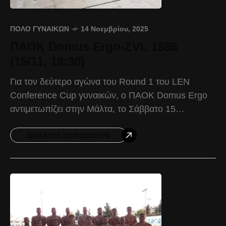
ΠΌΛΟ ΓΥΝΑΙΚΏΝ
14 Νοεμβρίου, 2025
ΠΑΟΚ Domus Ergo-ZVL 1886
(15/11, 18:30)
Για τον δεύτερο αγώνα του Round 1 του LEN
Conference Cup γυναικών, ο ΠΑΟΚ Domus Ergo
αντιμετωπίζει στην Μάλτα, το Σάββατο 15
Νοεμβρίου και ώρα 18:30, την ολλανδική ZVL
1886.
ΔΙΑΒΆΣΤΕ ΠΕΡΙΣΣΌΤΕΡΑ