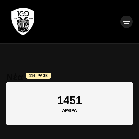
Νέα
116- PAGE
1451
ΆΡΘΡΑ