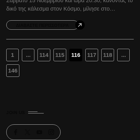
Σάββατο 15 Νοεμβρίου και ώρα 20:30, κάνοντας το
δικό της κάλεσμα στον Κόσμο, μίλησε στο
acpaok.gr, η Μαρία Καραμπάση. Μαρία
Καραμπάση:
ΔΙΑΒΆΣΤΕ ΠΕΡΙΣΣΌΤΕΡΑ
1
...
114
115
116
117
118
...
146
JOIN US