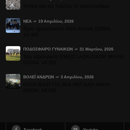
Όπου και αν παίζεις σ' ακολουθάμε
ΝΈΑ
19 Απριλίου, 2026
Ώρα ημιτελικών! ΑΕΚ-ΠΑΟΚ (20/04,
16:30)
ΠΟΔΌΣΦΑΙΡΟ ΓΥΝΑΙΚΏΝ
31 Μαρτίου, 2026
Την πρόκριση ΕΜΕΙΣ! ΑΕΚ-ΠΑΟΚ Morris
(01/04, 16:30)
ΒΌΛΕΪ ΑΝΔΡΏΝ
3 Απριλίου, 2026
ΟΛΟΙ ΜΑΖΙ ΓΙΑ ΜΙΑ ΜΕΓΑΛΗ ΝΙΚΗ!
(05/04, 16:00)
Facebook
Youtube