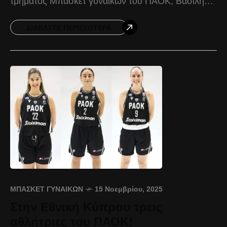
τμήματος Μπάσκετ γυναικών του ΠΑΟΚ, Βασίλης
Αγγελίδης. Ο Δικέφαλος επικράτησε με 86-82 του
Πρωτέα Βούλας,
ΔΙΑΒΆΣΤΕ ΠΕΡΙΣΣΌΤΕΡΑ
ΜΠΆΣΚΕΤ ΓΥΝΑΙΚΏΝ
15 Νοεμβρίου, 2025
Στην Εθνική Κύπρου τρεις
αθλήτριες του ΠΑΟΚ!