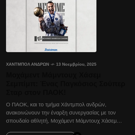
ΧΆΝΤΜΠΟΛ ΑΝΔΡΏΝ
13 Νοεμβρίου, 2025
Μοχάμεντ Μάμντουχ Χάσεμ
Σεμπίμπ: Ένας Παγκόσιος Σούπερ
Σταρ στον ΠΑΟΚ!
Ο ΠΑΟΚ, και το τμήμα Χάντμπολ ανδρών,
ανακοινώνουν την έναρξη συνεργασίας με τον
σπουδαίο αθλητή, Μοχάμεντ Μάμντουχ Χάσεμ
Σεμπίμπ, για το υπόλοιπο της αγωνιστικής