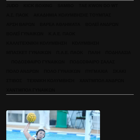
JUDO
KICK BOXING
SAMBO
TAE KWON DO WT
Α.Σ. ΠΑΟΚ
ΑΚΑΔΗΜΊΑ ΚΟΛΎΜΒΗΣΗΣ ΤΟΎΜΠΑΣ
ΆΡΣΗ ΒΑΡΏΝ
ΒΑΡΈΑ ΑΘΛΉΜΑΤΑ
ΒΌΛΕΪ ΑΝΔΡΏΝ
ΒΌΛΕΪ ΓΥΝΑΙΚΏΝ
Κ.Α.Ε. ΠΑΟΚ
ΚΑΛΛΙΤΕΧΝΙΚΉ ΚΟΛΎΜΒΗΣΗ
ΚΟΛΎΜΒΗΣΗ
ΜΠΆΣΚΕΤ ΓΥΝΑΙΚΏΝ
Π.Α.Ε. ΠΑΟΚ
ΠΆΛΗ
ΠΟΔΗΛΑΣΊΑ
ΠΟΔΌΣΦΑΙΡΟ ΓΥΝΑΙΚΏΝ
ΠΟΔΌΣΦΑΙΡΟ ΣΆΛΑΣ
ΠΌΛΟ ΑΝΔΡΏΝ
ΠΌΛΟ ΓΥΝΑΙΚΏΝ
ΠΥΓΜΑΧΊΑ
ΣΚΆΚΙ
ΣΤΊΒΟΣ
ΤΕΧΝΙΚΉ ΚΟΛΎΜΒΗΣΗ
ΧΆΝΤΜΠΟΛ ΑΝΔΡΏΝ
ΧΆΝΤΜΠΟΛ ΓΥΝΑΙΚΏΝ