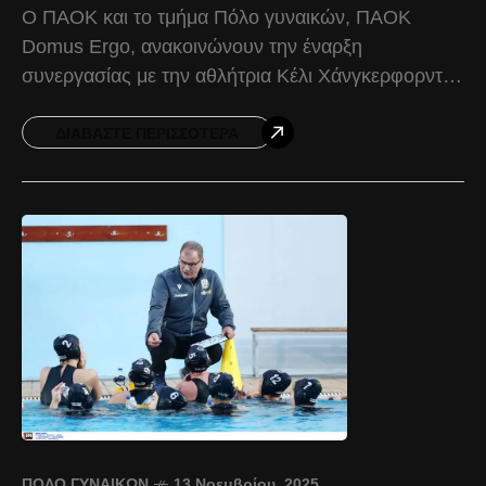
Ο ΠΑΟΚ και το τμήμα Πόλο γυναικών, ΠΑΟΚ
Domus Ergo, ανακοινώνουν την έναρξη
συνεργασίας με την αθλήτρια Κέλι Χάνγκερφορντ,
για το υπόλοιπο της αγωνιστικής περιόδου 2025-
2026. Γεννημένη στις ΗΠΑ στις
ΔΙΑΒΆΣΤΕ ΠΕΡΙΣΣΌΤΕΡΑ
ΠΌΛΟ ΓΥΝΑΙΚΏΝ
13 Νοεμβρίου, 2025