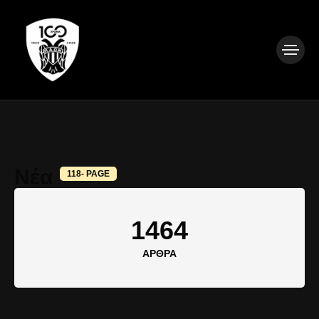
Νέα
118- PAGE
1464
ΆΡΘΡΑ