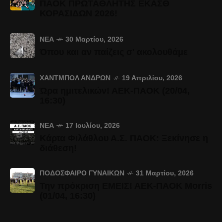
ΠΑΟΚ ΠΡΩΤΑΘΛΗΤΗΣ ΕΚΑΣΘ
ΚΟΡΑΣΙΔΩΝ 2026!
ΝΈΑ
30 Μαρτίου, 2026
Όπου και αν παίζεις σ' ακολουθάμε
ΧΆΝΤΜΠΟΛ ΑΝΔΡΏΝ
19 Απριλίου, 2026
Ώρα ημιτελικών! ΑΕΚ-ΠΑΟΚ (20/04,
16:30)
ΝΈΑ
17 Ιουλίου, 2026
Κάρτα Φιλάθλου Α.Σ. ΠΑΟΚ: Ξεκίνησε η
διάθεση!
ΠΟΔΌΣΦΑΙΡΟ ΓΥΝΑΙΚΏΝ
31 Μαρτίου, 2026
Την πρόκριση ΕΜΕΙΣ! ΑΕΚ-ΠΑΟΚ Morris
(01/04, 16:30)