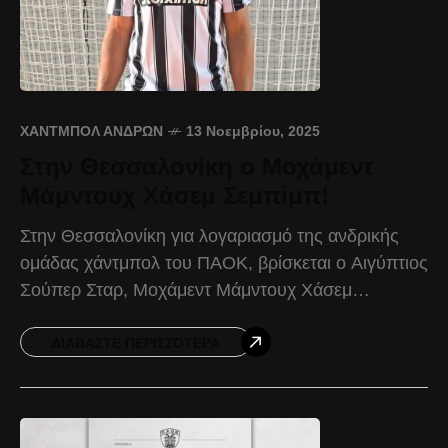
ΧΆΝΤΜΠΟΛ ΑΝΔΡΏΝ
13 Νοεμβρίου, 2025
Στην Θεσσαλονίκη ο Μοχάμεντ
Μάμντουχ Χάσεμ Σεμπίμπ!
Στην Θεσσαλονίκη για λογαριασμό της ανδρικής
ομάδας χάντμπολ του ΠΑΟΚ, βρίσκεται ο Αιγύπτιος
Σούπερ Σταρ, Μοχάμεντ Μάμντουχ Χάσεμ
Σεμπίμπ. Ο έμπειρος πίβοτ έχει ενσωματωθεί με
την υπόλοιπη ομάδα, και προπονείται
ΔΙΑΒΆΣΤΕ ΠΕΡΙΣΣΌΤΕΡΑ