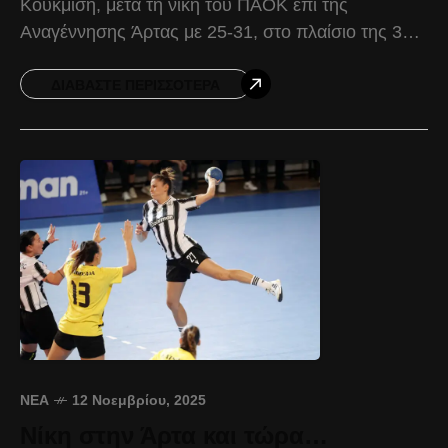
Κουκμίση, μετά τη νίκη του ΠΑΟΚ επί της
Αναγέννησης Άρτας με 25-31, στο πλαίσιο της 3ης
αγωνιστικής της Α1 Χάντμπολ γυναικών.
Δημήτρης Πελεκίδης:
ΔΙΑΒΆΣΤΕ ΠΕΡΙΣΣΌΤΕΡΑ
ΝΈΑ
12 Νοεμβρίου, 2025
Νίκη στην Άρτα και τώρα…