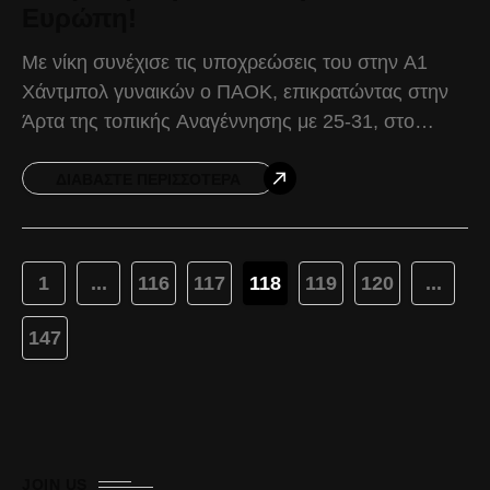
Ευρώπη!
Με νίκη συνέχισε τις υποχρεώσεις του στην Α1
Χάντμπολ γυναικών ο ΠΑΟΚ, επικρατώντας στην
Άρτα της τοπικής Αναγέννησης με 25-31, στο
πλαίσιο της 3ης αγωνιστικής. Στο πρώτο ημίχρονο
το ξεκίνημα
ΔΙΑΒΆΣΤΕ ΠΕΡΙΣΣΌΤΕΡΑ
1
...
116
117
118
119
120
...
147
JOIN US