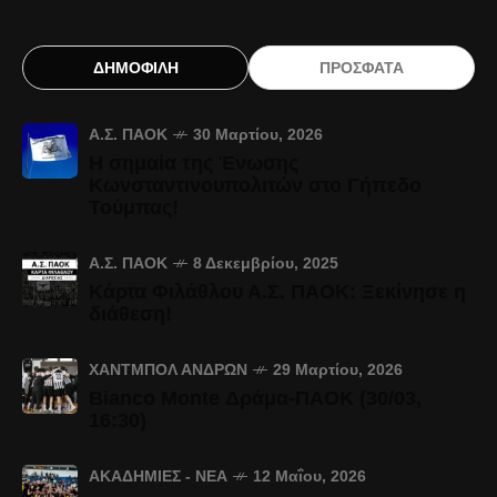
ΔΗΜΟΦΙΛΗ
ΠΡΟΣΦΑΤΑ
Α.Σ. ΠΑΟΚ
30 Μαρτίου, 2026
Η σημαία της Ένωσης
Κωνσταντινουπολιτών στο Γήπεδο
Τούμπας!
Α.Σ. ΠΑΟΚ
8 Δεκεμβρίου, 2025
Κάρτα Φιλάθλου Α.Σ. ΠΑΟΚ: Ξεκίνησε η
διάθεση!
ΧΆΝΤΜΠΟΛ ΑΝΔΡΏΝ
29 Μαρτίου, 2026
Bianco Monte Δράμα-ΠΑΟΚ (30/03,
16:30)
ΑΚΑΔΗΜΊΕΣ - ΝΈΑ
12 Μαΐου, 2026