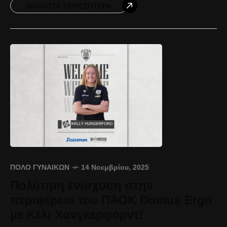
συντονισμένες και αποφασιστικές κινήσεις του
ΔΙΑΒΆΣΤΕ ΠΕΡΙΣΣΌΤΕΡΑ
ΠΌΛΟ ΓΥΝΑΙΚΏΝ
14 Νοεμβρίου, 2025
Πολύτιμη ενίσχυση στην
περιφέρεια του ΠΑΟΚ Domus Ergo
με Κέλι Χάνγκερφορντ!