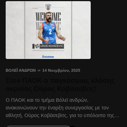
ΒΌΛΕΪ ΑΝΔΡΏΝ
14 Νοεμβρίου, 2025
Στον ΠΑΟΚ ο παγκόσμιας κλάσης
ακραίος Ούρος Κοβάσεβιτς!
Ο ΠΑΟΚ και το τμήμα Βόλεϊ ανδρών,
ανακοινώνουν την έναρξη συνεργασίας με τον
αθλητή, Ούρος Κοβάσεβιτς, για το υπόλοιπο της
αγωνιστικής περιόδου 2025-2026. Μετά από