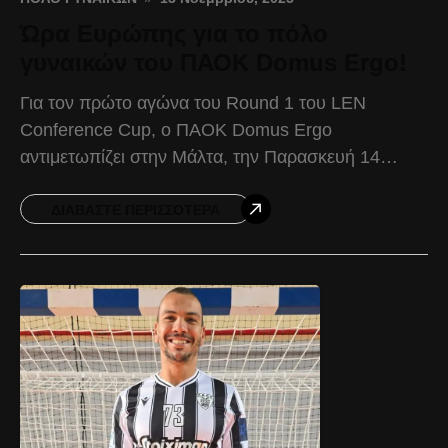
Ώρα Ευρώπης για το πόλο
γυναικών του ΠΑΟΚ Domus Ergo!
Για τον πρώτο αγώνα του Round 1 του LEN
Conference Cup, ο ΠΑΟΚ Domus Ergo
αντιμετωπίζει στην Μάλτα, την Παρασκευή 14
Νοεμβρίου και ώρα 20:30, την οικοδέσποινα του
ομίλου, Sirens.
ΔΙΑΒΆΣΤΕ ΠΕΡΙΣΣΌΤΕΡΑ