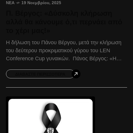
ΝΈΑ
19 Νοεμβρίου, 2025
Π. Βέργος: «Δύσκολη κλήρωση
αλλά θα κάνουμε ό,τι περνάει από
το χέρι μας!»
Η δήλωση του Πάνου Βέργου, μετά την κλήρωση
του δεύτερου προκριματικού γύρου του LEN
Conference Cup γυναικών. Πάνος Βέργος: «Η
κλήρωση είναι δύσκολη καθότι τόσο ο Πανιώνιος,
όσο και η
ΔΙΑΒΆΣΤΕ ΠΕΡΙΣΣΌΤΕΡΑ