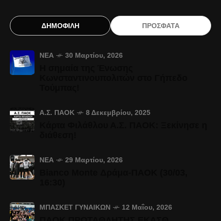
ΔΗΜΟΦΙΛΗ
ΠΡΟΣΦΑΤΑ
ΝΈΑ
30 Μαρτίου, 2026
Η σημαία της Ένωσης
Κωνσταντινουπολιτών στο Γήπεδο
Τούμπας!
Α.Σ. ΠΑΟΚ
8 Δεκεμβρίου, 2025
Κάρτα Φιλάθλου Α.Σ. ΠΑΟΚ: Ξεκίνησε η
διάθεση!
ΝΈΑ
29 Μαρτίου, 2026
Bianco Monte Δράμα-ΠΑΟΚ (30/03,
16:30)
ΜΠΆΣΚΕΤ ΓΥΝΑΙΚΏΝ
12 Μαΐου, 2026
ΠΑΟΚ ΠΡΩΤΑΘΛΗΤΗΣ ΕΚΑΣΘ