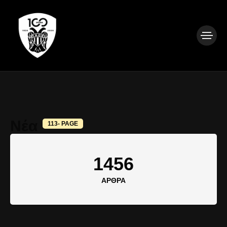
Νέα
113- PAGE
1456
ΆΡΘΡΑ