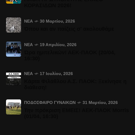
ΚΟΡΑΣΙΔΩΝ 2026!
ΝΈΑ
30 Μαρτίου, 2026
Όπου και αν παίζεις σ' ακολουθάμε
ΝΈΑ
19 Απριλίου, 2026
Ώρα ημιτελικών! ΑΕΚ-ΠΑΟΚ (20/04,
16:30)
ΝΈΑ
17 Ιουλίου, 2026
Κάρτα Φιλάθλου Α.Σ. ΠΑΟΚ: Ξεκίνησε η
διάθεση!
ΠΟΔΌΣΦΑΙΡΟ ΓΥΝΑΙΚΏΝ
31 Μαρτίου, 2026
Την πρόκριση ΕΜΕΙΣ! ΑΕΚ-ΠΑΟΚ Morris
(01/04, 16:30)