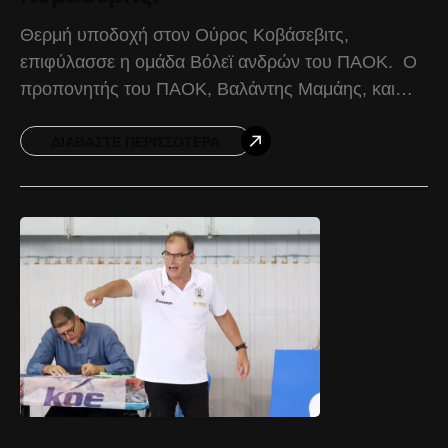
Θερμή υποδοχή στον Ούρος Κοβάσεβιτς,
επιφύλασσε η ομάδα Βόλεϊ ανδρών του ΠΑΟΚ. Ο
προπονητής του ΠΑΟΚ, Βαλάντης Μαμάης, και
αντιπροσωπεία παικτών, βρέθηκαν στο Αχίλλειον
(Λεωφόρου Νίκης 37), μετά την άφιξη
ΔΙΑΒΆΣΤΕ ΠΕΡΙΣΣΌΤΕΡΑ