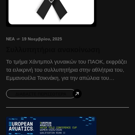
ΝΈΑ
19 Νοεμβρίου, 2025
Συλλυπητήρια ανακοίνωση
Το τμήμα Χάντμπολ γυναικών του ΠΑΟΚ, εκφράζει
τα ειλικρινή του συλλυπητήρια στην αθλήτρια του,
Εμμανουέλα Τσικνάκη, για την απώλεια του
αγαπημένου της παππού. Ας είναι ελαφρύ το
χώμα που τον
ΔΙΑΒΆΣΤΕ ΠΕΡΙΣΣΌΤΕΡΑ