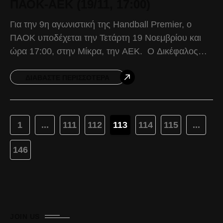
ΠΑΟΚ-ΑΕΚ (19/11, 17:00)
Για την 9η αγωνιστική της Handball Premier, ο
ΠΑΟΚ υποδέχεται την Τετάρτη 19 Νοεμβρίου και
ώρα 17:00, στην Μίκρα, την ΑΕΚ. Ο Δικέφαλος
επιστρέφει στις εγχώριες υποχρεώσεις, ύστερα
από τον
ΔΙΑΒΆΣΤΕ ΠΕΡΙΣΣΌΤΕΡΑ
1
...
111
112
113
114
115
...
146
JOIN US