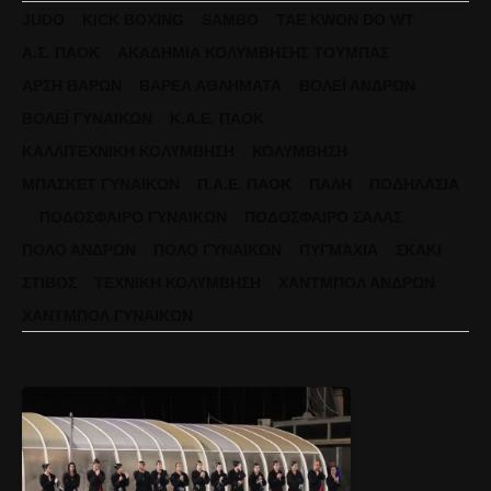
JUDO
KICK BOXING
SAMBO
TAE KWON DO WT
Α.Σ. ΠΑΟΚ
ΑΚΑΔΗΜΊΑ ΚΟΛΎΜΒΗΣΗΣ ΤΟΎΜΠΑΣ
ΆΡΣΗ ΒΑΡΏΝ
ΒΑΡΈΑ ΑΘΛΉΜΑΤΑ
ΒΌΛΕΪ ΑΝΔΡΏΝ
ΒΌΛΕΪ ΓΥΝΑΙΚΏΝ
Κ.Α.Ε. ΠΑΟΚ
ΚΑΛΛΙΤΕΧΝΙΚΉ ΚΟΛΎΜΒΗΣΗ
ΚΟΛΎΜΒΗΣΗ
ΜΠΆΣΚΕΤ ΓΥΝΑΙΚΏΝ
Π.Α.Ε. ΠΑΟΚ
ΠΆΛΗ
ΠΟΔΗΛΑΣΊΑ
ΠΟΔΌΣΦΑΙΡΟ ΓΥΝΑΙΚΏΝ
ΠΟΔΌΣΦΑΙΡΟ ΣΆΛΑΣ
ΠΌΛΟ ΑΝΔΡΏΝ
ΠΌΛΟ ΓΥΝΑΙΚΏΝ
ΠΥΓΜΑΧΊΑ
ΣΚΆΚΙ
ΣΤΊΒΟΣ
ΤΕΧΝΙΚΉ ΚΟΛΎΜΒΗΣΗ
ΧΆΝΤΜΠΟΛ ΑΝΔΡΏΝ
ΧΆΝΤΜΠΟΛ ΓΥΝΑΙΚΏΝ