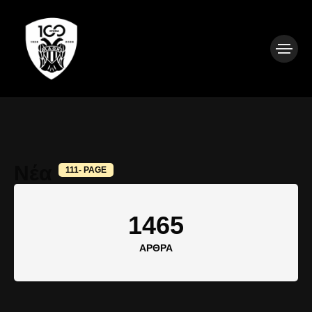
Νέα
111- PAGE
1465
ΆΡΘΡΑ