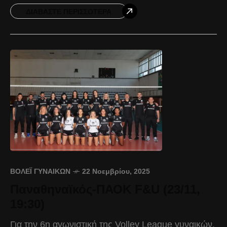
δυναμικά στο
ΔΙΑΒΆΣΤΕ ΠΕΡΙΣΣΌΤΕΡΑ
ΒΌΛΕΪ ΓΥΝΑΙΚΏΝ
22 Νοεμβρίου, 2025
Παναθηναϊκός-ΠΑΟΚ F&U (23/11,
19:30)
Για την 6η αγωνιστική της Volley League γυναικών,