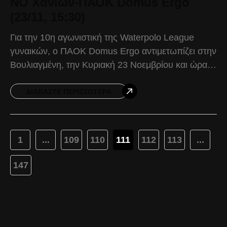
ΝΟ Χανίων-ΠΑΟΚ Domus Ergo
(23/11, 15:30)
Για την 10η αγωνιστική της Waterpolo League
γυναικών, ο ΠΑΟΚ Domus Ergo αντιμετωπίζει στην
Βουλιαγμένη, την Κυριακή 23 Νοεμβρίου και ώρα
15:30, το ΝΟ Χανίων. Ο Δικέφαλος προέρχεται
από το
ΔΙΑΒΆΣΤΕ ΠΕΡΙΣΣΌΤΕΡΑ
1
...
109
110
111
112
113
...
147