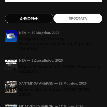
ΔΗΜΟΦΙΛΗ
ΠΡΟΣΦΑΤΑ
ΝΈΑ
30 Μαρτίου, 2026
Η σημαία της Ένωσης
Κωνσταντινουπολιτών στο Γήπεδο
Τούμπας!
ΝΈΑ
8 Δεκεμβρίου, 2025
Κάρτα Φιλάθλου Α.Σ. ΠΑΟΚ: Ξεκίνησε η
διάθεση!
ΧΆΝΤΜΠΟΛ ΑΝΔΡΏΝ
29 Μαρτίου, 2026
Bianco Monte Δράμα-ΠΑΟΚ (30/03,
16:30)
ΜΠΆΣΚΕΤ ΓΥΝΑΙΚΏΝ
12 Μαΐου, 2026