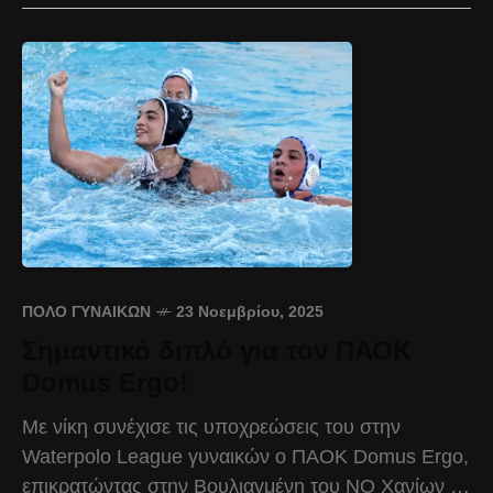
ΠΌΛΟ ΓΥΝΑΙΚΏΝ
23 Νοεμβρίου, 2025
Σημαντικό διπλό για τον ΠΑΟΚ
Domus Ergo!
Με νίκη συνέχισε τις υποχρεώσεις του στην
Waterpolo League γυναικών ο ΠΑΟΚ Domus Ergo,
επικρατώντας στην Βουλιαγμένη του ΝΟ Χανίων με