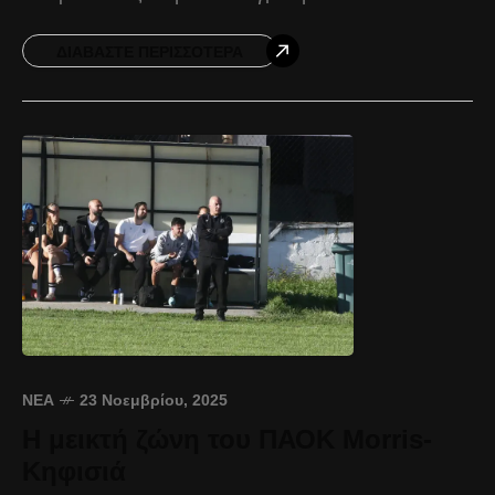
10-14, στο πλαίσιο της 10ης αγωνιστικής. Ο
ΠΑΟΚ Domus
ΔΙΑΒΆΣΤΕ ΠΕΡΙΣΣΌΤΕΡΑ
ΝΈΑ
23 Νοεμβρίου, 2025
Η μεικτή ζώνη του ΠΑΟΚ Morris-
Κηφισιά