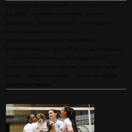
JUDO
KICK BOXING
SAMBO
TAE KWON DO WT
Α.Σ. ΠΑΟΚ
ΑΚΑΔΗΜΊΑ ΚΟΛΎΜΒΗΣΗΣ ΤΟΎΜΠΑΣ
ΆΡΣΗ ΒΑΡΏΝ
ΒΑΡΈΑ ΑΘΛΉΜΑΤΑ
ΒΌΛΕΪ ΑΝΔΡΏΝ
ΒΌΛΕΪ ΓΥΝΑΙΚΏΝ
Κ.Α.Ε. ΠΑΟΚ
ΚΑΛΛΙΤΕΧΝΙΚΉ ΚΟΛΎΜΒΗΣΗ
ΚΟΛΎΜΒΗΣΗ
ΜΠΆΣΚΕΤ ΓΥΝΑΙΚΏΝ
Π.Α.Ε. ΠΑΟΚ
ΠΆΛΗ
ΠΟΔΗΛΑΣΊΑ
ΠΟΔΌΣΦΑΙΡΟ ΓΥΝΑΙΚΏΝ
ΠΟΔΌΣΦΑΙΡΟ ΣΆΛΑΣ
ΠΌΛΟ ΑΝΔΡΏΝ
ΠΌΛΟ ΓΥΝΑΙΚΏΝ
ΠΥΓΜΑΧΊΑ
ΣΚΆΚΙ
ΣΤΊΒΟΣ
ΤΕΧΝΙΚΉ ΚΟΛΎΜΒΗΣΗ
ΧΆΝΤΜΠΟΛ ΑΝΔΡΏΝ
ΧΆΝΤΜΠΟΛ ΓΥΝΑΙΚΏΝ