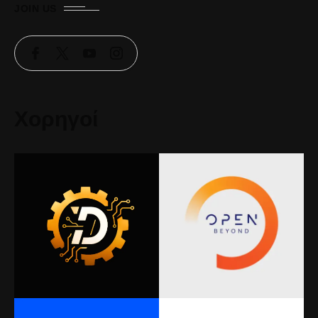
JOIN US
Χορηγοί