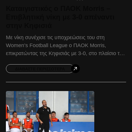
Καταιγιστικός ο ΠΑΟΚ Morris –
Επιβλητική νίκη με 3-0 απέναντι
στην Κηφισιά
Με νίκη συνέχισε τις υποχρεώσεις του στη
Women’s Football League ο ΠΑΟΚ Morris,
επικρατώντας της Κηφισιάς με 3-0, στο πλαίσιο της
9ης αγωνιστικής. Ο ΠΑΟΚ Morris παρατάχθηκε με
αρχική σύνθεση
ΔΙΑΒΆΣΤΕ ΠΕΡΙΣΣΌΤΕΡΑ