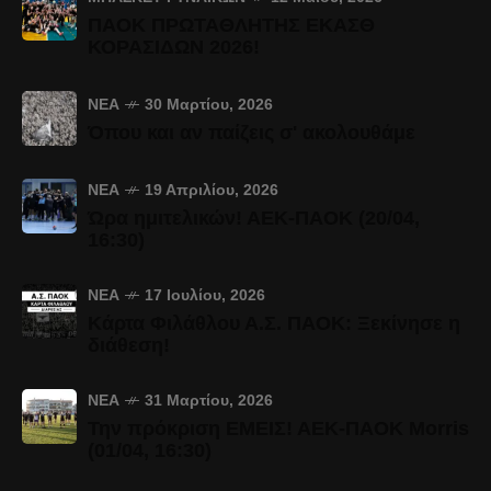
ΠΑΟΚ ΠΡΩΤΑΘΛΗΤΗΣ ΕΚΑΣΘ
ΚΟΡΑΣΙΔΩΝ 2026!
ΝΈΑ
30 Μαρτίου, 2026
Όπου και αν παίζεις σ' ακολουθάμε
ΝΈΑ
19 Απριλίου, 2026
Ώρα ημιτελικών! ΑΕΚ-ΠΑΟΚ (20/04,
16:30)
ΝΈΑ
17 Ιουλίου, 2026
Κάρτα Φιλάθλου Α.Σ. ΠΑΟΚ: Ξεκίνησε η
διάθεση!
ΝΈΑ
31 Μαρτίου, 2026
Την πρόκριση ΕΜΕΙΣ! ΑΕΚ-ΠΑΟΚ Morris
(01/04, 16:30)