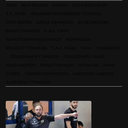
JUDO
KICK BOXING
SAMBO
TAE KWON DO WT
Α.Σ. ΠΑΟΚ
ΑΚΑΔΗΜΊΑ ΚΟΛΎΜΒΗΣΗΣ ΤΟΎΜΠΑΣ
ΆΡΣΗ ΒΑΡΏΝ
ΒΑΡΈΑ ΑΘΛΉΜΑΤΑ
ΒΌΛΕΪ ΑΝΔΡΏΝ
ΒΌΛΕΪ ΓΥΝΑΙΚΏΝ
Κ.Α.Ε. ΠΑΟΚ
ΚΑΛΛΙΤΕΧΝΙΚΉ ΚΟΛΎΜΒΗΣΗ
ΚΟΛΎΜΒΗΣΗ
ΜΠΆΣΚΕΤ ΓΥΝΑΙΚΏΝ
Π.Α.Ε. ΠΑΟΚ
ΠΆΛΗ
ΠΟΔΗΛΑΣΊΑ
ΠΟΔΌΣΦΑΙΡΟ ΓΥΝΑΙΚΏΝ
ΠΟΔΌΣΦΑΙΡΟ ΣΆΛΑΣ
ΠΌΛΟ ΑΝΔΡΏΝ
ΠΌΛΟ ΓΥΝΑΙΚΏΝ
ΠΥΓΜΑΧΊΑ
ΣΚΆΚΙ
ΣΤΊΒΟΣ
ΤΕΧΝΙΚΉ ΚΟΛΎΜΒΗΣΗ
ΧΆΝΤΜΠΟΛ ΑΝΔΡΏΝ
ΧΆΝΤΜΠΟΛ ΓΥΝΑΙΚΏΝ