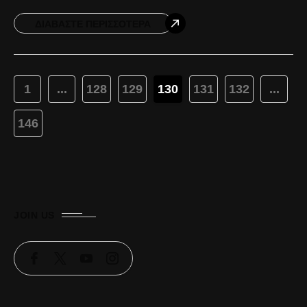
προετοιμασίας. Γι’ αυτό τον λόγο ήμασταν αρκετά
ΔΙΑΒΆΣΤΕ ΠΕΡΙΣΣΌΤΕΡΑ
1
...
128
129
130
131
132
...
146
JOIN US