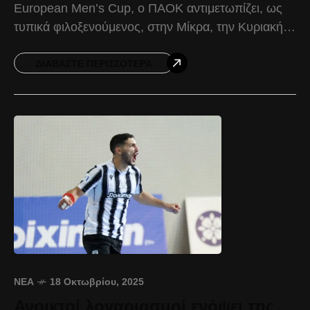
European Men’s Cup, ο ΠΑΟΚ αντιμετωπίζει, ως
τυπικά φιλοξενούμενος, στην Μίκρα, την Κυριακή
19 Οκτωβρίου και ώρα 18:00, την Χολόν. Το
ΔΙΑΒΆΣΤΕ ΠΕΡΙΣΣΌΤΕΡΑ
ΝΈΑ
18 Οκτωβρίου, 2025
Ανοικτοί λογαριασμοί ενόψει της