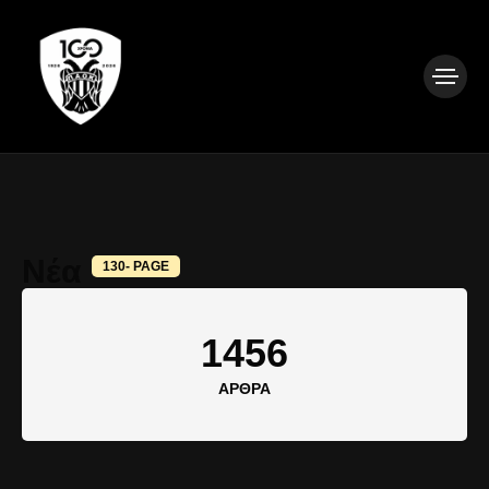
Νέα
130- PAGE
1456
ΆΡΘΡΑ