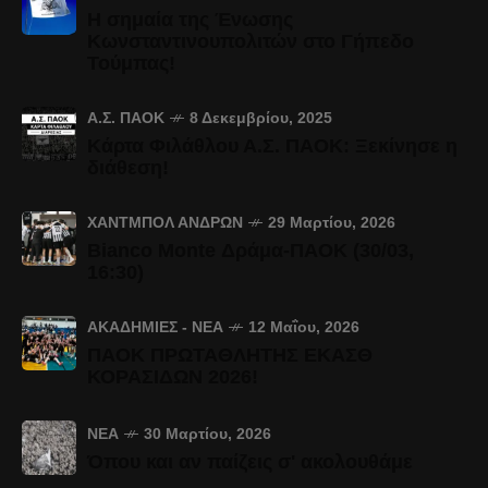
Η σημαία της Ένωσης
Κωνσταντινουπολιτών στο Γήπεδο
Τούμπας!
Α.Σ. ΠΑΟΚ
8 Δεκεμβρίου, 2025
Κάρτα Φιλάθλου Α.Σ. ΠΑΟΚ: Ξεκίνησε η
διάθεση!
ΧΆΝΤΜΠΟΛ ΑΝΔΡΏΝ
29 Μαρτίου, 2026
Bianco Monte Δράμα-ΠΑΟΚ (30/03,
16:30)
ΑΚΑΔΗΜΊΕΣ - ΝΈΑ
12 Μαΐου, 2026
ΠΑΟΚ ΠΡΩΤΑΘΛΗΤΗΣ ΕΚΑΣΘ
ΚΟΡΑΣΙΔΩΝ 2026!
ΝΈΑ
30 Μαρτίου, 2026
Όπου και αν παίζεις σ' ακολουθάμε