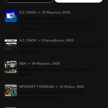
Α.Σ. ΠΑΟΚ
30 Μαρτίου, 2026
Η σημαία της Ένωσης
Κωνσταντινουπολιτών στο Γήπεδο
Τούμπας!
Α.Σ. ΠΑΟΚ
8 Δεκεμβρίου, 2025
Κάρτα Φιλάθλου Α.Σ. ΠΑΟΚ: Ξεκίνησε η
διάθεση!
ΝΈΑ
29 Μαρτίου, 2026
Bianco Monte Δράμα-ΠΑΟΚ (30/03,
16:30)
ΜΠΆΣΚΕΤ ΓΥΝΑΙΚΏΝ
12 Μαΐου, 2026
ΠΑΟΚ ΠΡΩΤΑΘΛΗΤΗΣ ΕΚΑΣΘ
ΚΟΡΑΣΙΔΩΝ 2026!