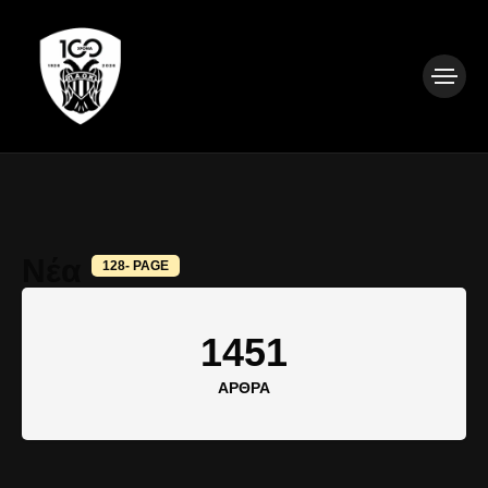
Νέα
128- PAGE
1451
ΆΡΘΡΑ