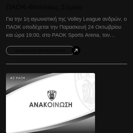
ΠΑΟΚ-Φοίνικας Σύρου
Για την 1η αγωνιστική της Volley League ανδρών, ο
ΠΑΟΚ υποδέχεται την Παρασκευή 24 Οκτωβρίου
και ώρα 19:00, στο PAOK Sports Arena, τον
Φοίνικα Σύρου. Ο Δικέφαλος ξεκινά τις επίσημες
ΔΙΑΒΆΣΤΕ ΠΕΡΙΣΣΌΤΕΡΑ