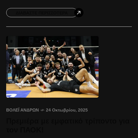
Volley League Ανδρών. Γιόσκο Μιλενκόσκι:
ΔΙΑΒΆΣΤΕ ΠΕΡΙΣΣΌΤΕΡΑ
ΒΌΛΕΪ ΑΝΔΡΏΝ
24 Οκτωβρίου, 2025
Πρεμιέρα με εμφατικό τρίποντο για
τον ΠΑΟΚ!