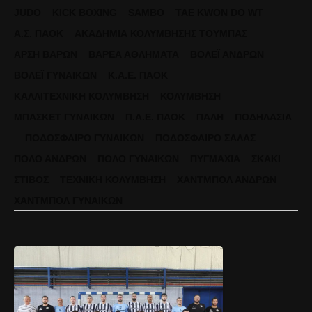
JUDO
KICK BOXING
SAMBO
TAE KWON DO WT
Α.Σ. ΠΑΟΚ
ΑΚΑΔΗΜΊΑ ΚΟΛΎΜΒΗΣΗΣ ΤΟΎΜΠΑΣ
ΆΡΣΗ ΒΑΡΏΝ
ΒΑΡΈΑ ΑΘΛΉΜΑΤΑ
ΒΌΛΕΪ ΑΝΔΡΏΝ
ΒΌΛΕΪ ΓΥΝΑΙΚΏΝ
Κ.Α.Ε. ΠΑΟΚ
ΚΑΛΛΙΤΕΧΝΙΚΉ ΚΟΛΎΜΒΗΣΗ
ΚΟΛΎΜΒΗΣΗ
ΜΠΆΣΚΕΤ ΓΥΝΑΙΚΏΝ
Π.Α.Ε. ΠΑΟΚ
ΠΆΛΗ
ΠΟΔΗΛΑΣΊΑ
ΠΟΔΌΣΦΑΙΡΟ ΓΥΝΑΙΚΏΝ
ΠΟΔΌΣΦΑΙΡΟ ΣΆΛΑΣ
ΠΌΛΟ ΑΝΔΡΏΝ
ΠΌΛΟ ΓΥΝΑΙΚΏΝ
ΠΥΓΜΑΧΊΑ
ΣΚΆΚΙ
ΣΤΊΒΟΣ
ΤΕΧΝΙΚΉ ΚΟΛΎΜΒΗΣΗ
ΧΆΝΤΜΠΟΛ ΑΝΔΡΏΝ
ΧΆΝΤΜΠΟΛ ΓΥΝΑΙΚΏΝ