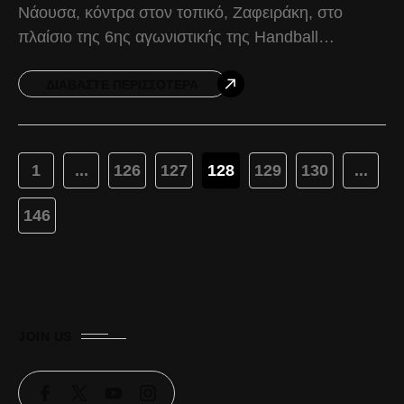
Νάουσα, κόντρα στον τοπικό, Ζαφειράκη, στο
πλαίσιο της 6ης αγωνιστικής της Handball
Premier. Στο πρώτο ημίχρονο, ο Δικέφαλος
εμφάνισε την κόπωση των συνεχόμενων
ΔΙΑΒΆΣΤΕ ΠΕΡΙΣΣΌΤΕΡΑ
1
...
126
127
128
129
130
...
146
JOIN US