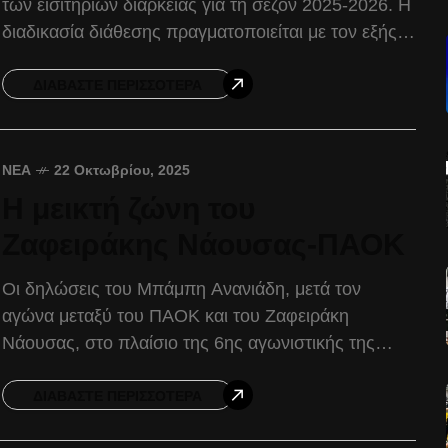
των εισιτηρίων διαρκείας για τη σεζόν 2025-2026. Η
διαδικασία διάθεσης πραγματοποιείται με τον εξής
τρόπο: Το εισιτήριο διαρκείας του ΤΑΑ ΠΑΟΚ
καλύπτει
ΔΙΑΒΆΣΤΕ ΠΕΡΙΣΣΌΤΕΡΑ
ΝΈΑ
22 Οκτωβρίου, 2025
Η μεικτή ζώνη του
Ζαφειράκης Νάουσας-ΠΑΟΚ
Οι δηλώσεις του Μπάμπη Ανανιάδη, μετά τον
αγώνα μεταξύ του ΠΑΟΚ και του Ζαφειράκη
Νάουσας, στο πλαίσιο της 6ης αγωνιστικής της
Handball Premier. Μπάμπης Ανανιάδης: «Ήταν ένα
πολύ απαιτητικό παιχνίδι,
ΔΙΑΒΆΣΤΕ ΠΕΡΙΣΣΌΤΕΡΑ