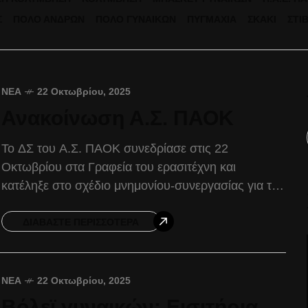
Σ
ΠΌΛΟ ΑΝΔΡΏΝ
ΠΌΛΟ ΓΥΝΑΙΚΏΝ
ΠΥΓΜΑΧΊΑ
ΣΚΆΚΙ
ΣΤΊ
ΝΈΑ
22 Οκτωβρίου, 2025
Ανακοίνωση Α.Σ. ΠΑΟΚ
Το ΔΣ του Α.Σ. ΠΑΟΚ συνεδρίασε στις 22
Οκτωβρίου στα Γραφεία του ερασιτέχνη και
κατέληξε στο σχέδιο μνημονίου-συνεργασίας για τη
Νέα Τούμπα, που θα προταθεί στην ΠΑΕ ΠΑΟΚ.
Επιθυμία μας
ΔΙΑΒΆΣΤΕ ΠΕΡΙΣΣΌΤΕΡΑ
ΝΈΑ
22 Οκτωβρίου, 2025
Βόλεϊ γυναικών: Εισιτήρια