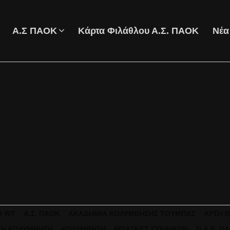
Α.Σ ΠΑΟΚ
Κάρτα Φιλάθλου Α.Σ. ΠΑΟΚ
Νέα
O WT
Α.Σ. ΠΑΟΚ
ΑΚΑΔΗΜΊΑ ΚΟΛΎΜΒΗΣΗΣ ΤΟΎΜΠΑΣ
ΆΡΣΗ 
ΚΉ ΚΟΛΎΜΒΗΣΗ
ΚΟΛΎΜΒΗΣΗ
ΜΠΆΣΚΕΤ ΓΥΝΑΙΚΏΝ
Π.Α.Ε. Π