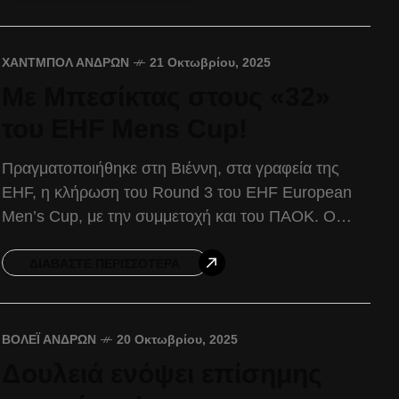
ΧΆΝΤΜΠΟΛ ΑΝΔΡΏΝ
21 Οκτωβρίου, 2025
Με Μπεσίκτας στους «32»
του EHF Mens Cup!
Πραγματοποιήθηκε στη Βιέννη, στα γραφεία της
EHF, η κλήρωση του Round 3 του EHF European
Men’s Cup, με την συμμετοχή και του ΠΑΟΚ. Ο
Δικέφαλος, μετά τις προκρίσεις του επί
ΔΙΑΒΆΣΤΕ ΠΕΡΙΣΣΌΤΕΡΑ
ΒΌΛΕΪ ΑΝΔΡΏΝ
20 Οκτωβρίου, 2025
Δουλειά ενόψει επίσημης