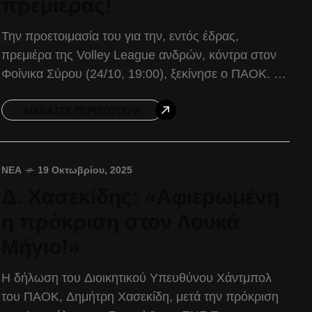
πρεμιέρας!
Την προετοιμασία του για την, εντός έδρας,
πρεμιέρα της Volley League ανδρών, κόντρα στον
Φοίνικα Σύρου (24/10, 19:00), ξεκίνησε ο ΠΑΟΚ. Η
περίοδος της θερινής προετοιμασίας
ολοκληρώθηκε, με το σύνολο
ΔΙΑΒΆΣΤΕ ΠΕΡΙΣΣΌΤΕΡΑ
ΝΈΑ
19 Οκτωβρίου, 2025
Δ. Χασεκίδης: «Αφιερωμένη
η πρόκριση στον Λουκά
Μήγιο!»
Η δήλωση του Διοικητικού Υπευθύνου Χάντμπολ
του ΠΑΟΚ, Δημήτρη Χασεκίδη, μετά την πρόκριση