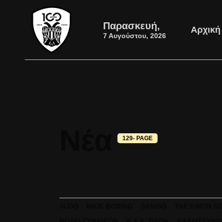
Παρασκευή,
Αρχική
7 Αυγούστου, 2026
Νέα
129- PAGE
JUDO
KICK BOXING
SAMBO
TAE KWON D
ΒΌΛΕΪ ΓΥΝΑΙΚΏΝ
Κ.Α.Ε. ΠΑΟΚ
ΚΑΛΛΙΤΕΧΝΙ