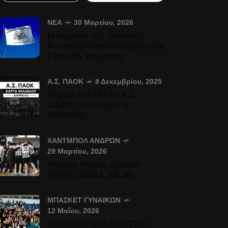
ΝΈΑ
30 Μαρτίου, 2026
Η σημαία της Ένωσης
Κωνσταντινουπολιτών στο
Γήπεδο Τούμπας!
Α.Σ. ΠΑΟΚ
8 Δεκεμβρίου, 2025
Κάρτα Φιλάθλου Α.Σ.
ΠΑΟΚ: Ξεκίνησε η
διάθεση!
ΧΆΝΤΜΠΟΛ ΑΝΔΡΏΝ
29 Μαρτίου, 2026
Bianco Monte Δράμα-
ΠΑΟΚ (30/03, 16:30)
ΜΠΆΣΚΕΤ ΓΥΝΑΙΚΏΝ
12 Μαΐου, 2026
ΠΑΟΚ ΠΡΩΤΑΘΛΗΤΗΣ