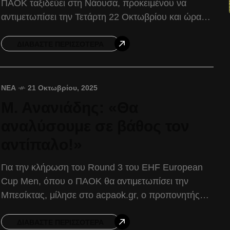
ΠΑΟΚ ταξιδεύει στη Νάουσα, προκειμένου να
αντιμετωπίσει την Τετάρτη 22 Οκτωβρίου και ώρα
18:00, τον Ζαφειράκη Νάουσας. Ο Δικέφαλος
προέρχεται από την
ΔΙΑΒΆΣΤΕ ΠΕΡΙΣΣΌΤΕΡΑ
ΝΈΑ
21 Οκτωβρίου, 2025
Μ. Ανανιάδης: «Θα
αναλύσουμε σε βάθος τον
αντίπαλο!»
Για την κλήρωση του Round 3 του EHF European
Cup Men, όπου ο ΠΑΟΚ θα αντιμετωπίσει την
Μπεσίκτας, μίλησε στο acpaok.gr, ο προπονητής
του Δικεφάλου, Μπάμπης Ανανιάδης. Μπάμπης
Ανανιάδης: «Γνωρίζουμε
ΔΙΑΒΆΣΤΕ ΠΕΡΙΣΣΌΤΕΡΑ