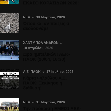
ΕΚΑΣΘ ΚΟΡΑΣΙΔΩΝ 2026!
ΝΈΑ
30 Μαρτίου, 2026
Όπου και αν παίζεις σ'
ακολουθάμε
ΧΆΝΤΜΠΟΛ ΑΝΔΡΏΝ
19 Απριλίου, 2026
Ώρα ημιτελικών! ΑΕΚ-
ΠΑΟΚ (20/04, 16:30)
Α.Σ. ΠΑΟΚ
17 Ιουλίου, 2026
Κάρτα Φιλάθλου Α.Σ.
ΠΑΟΚ: Ξεκίνησε η
διάθεση!
ΝΈΑ
31 Μαρτίου, 2026
Την πρόκριση ΕΜΕΙΣ! ΑΕΚ-