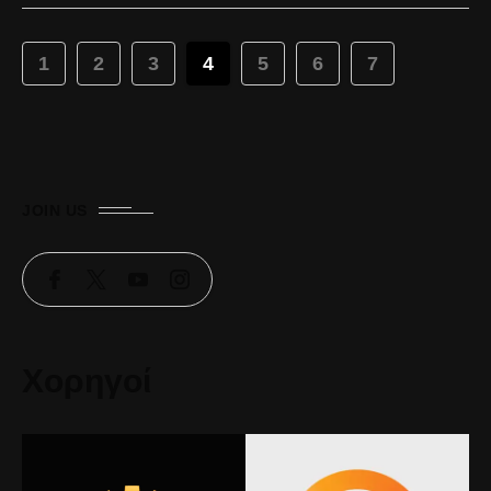
1
2
3
4
5
6
7
JOIN US
Χορηγοί