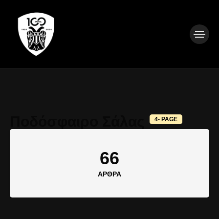
Ποδόσφαιρο Σάλας
4- PAGE
66
ΆΡΘΡΑ