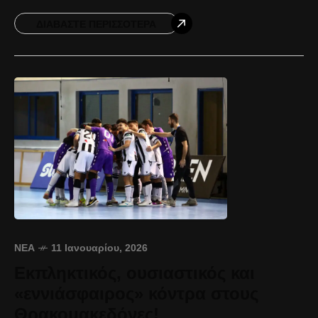
League. Τάσος Αναστασιάδης: «Ήταν μια πολύ
σημαντική
ΔΙΑΒΆΣΤΕ ΠΕΡΙΣΣΌΤΕΡΑ
ΝΈΑ
11 Ιανουαρίου, 2026
Εκπληκτικός, ουσιαστικός και
«εννιάσφαιρος» κόντρα στους
Θρακομακεδόνες!