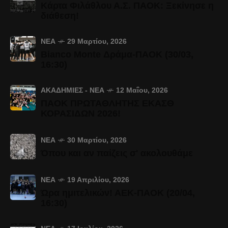
Κάρτα Φιλάθλου Α.Σ. ΠΑΟΚ: Ξεκίνησε η
διάθεση!
ΝΈΑ
29 Μαρτίου, 2026
Bianco Monte Δράμα-ΠΑΟΚ (30/03,
16:30)
ΑΚΑΔΗΜΊΕΣ - ΝΈΑ
12 Μαΐου, 2026
ΠΑΟΚ ΠΡΩΤΑΘΛΗΤΗΣ ΕΚΑΣΘ
ΚΟΡΑΣΙΔΩΝ 2026!
ΝΈΑ
30 Μαρτίου, 2026
Όπου και αν παίζεις σ' ακολουθάμε
ΝΈΑ
19 Απριλίου, 2026
Ώρα ημιτελικών! ΑΕΚ-ΠΑΟΚ (20/04,
16:30)