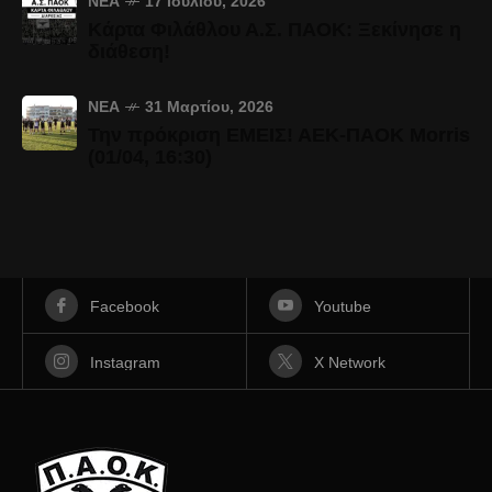
ΝΈΑ
17 Ιουλίου, 2026
Κάρτα Φιλάθλου Α.Σ. ΠΑΟΚ: Ξεκίνησε η
διάθεση!
ΝΈΑ
31 Μαρτίου, 2026
Την πρόκριση ΕΜΕΙΣ! ΑΕΚ-ΠΑΟΚ Morris
(01/04, 16:30)
Facebook
Youtube
Instagram
X Network