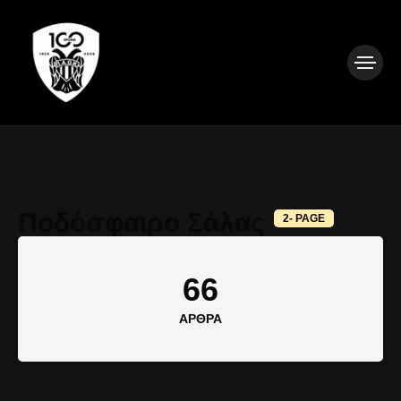
Ποδόσφαιρο Σάλας
2- PAGE
66
ΆΡΘΡΑ