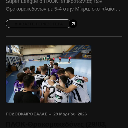
Super League ο ΠΑΟΚ, επικρατώντας των
Θρακομακεδόνων με 5-4 στην Μίκρα, στο πλαίσιο
της 3ης αγωνιστικής των Play-Out. Ο Δικέφαλος
μπήκε «μουδιασμένα»
ΔΙΑΒΆΣΤΕ ΠΕΡΙΣΣΌΤΕΡΑ
ΠΟΔΌΣΦΑΙΡΟ ΣΆΛΑΣ
29 Μαρτίου, 2026
ΠΑΟΚ-Θρακομακεδόνες (29/03,