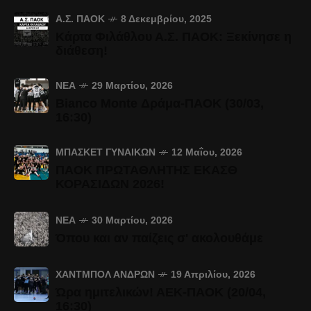
Α.Σ. ΠΑΟΚ
8 Δεκεμβρίου, 2025
Κάρτα Φιλάθλου Α.Σ. ΠΑΟΚ: Ξεκίνησε η
διάθεση!
ΝΈΑ
29 Μαρτίου, 2026
Bianco Monte Δράμα-ΠΑΟΚ (30/03,
16:30)
ΜΠΆΣΚΕΤ ΓΥΝΑΙΚΏΝ
12 Μαΐου, 2026
ΠΑΟΚ ΠΡΩΤΑΘΛΗΤΗΣ ΕΚΑΣΘ
ΚΟΡΑΣΙΔΩΝ 2026!
ΝΈΑ
30 Μαρτίου, 2026
Όπου και αν παίζεις σ' ακολουθάμε
ΧΆΝΤΜΠΟΛ ΑΝΔΡΏΝ
19 Απριλίου, 2026
Ώρα ημιτελικών! ΑΕΚ-ΠΑΟΚ (20/04,
16:30)