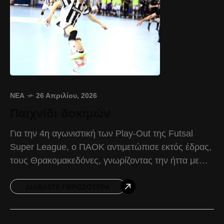
ΝΈΑ
26 Απριλίου, 2026
Παιχνίδι δοκιμών
Για την 4η αγωνιστική των Play-Out της Futsal
Super League, ο ΠΑΟΚ αντιμετώπισε εκτός έδρας,
τους Θρακομακεδόνες, γνωρίζοντας την ήττα με
10-4. Ο Δικέφαλος δοκίμασε πράγματα σε αυτή
την αναμέτρηση,
ΔΙΑΒΆΣΤΕ ΠΕΡΙΣΣΌΤΕΡΑ