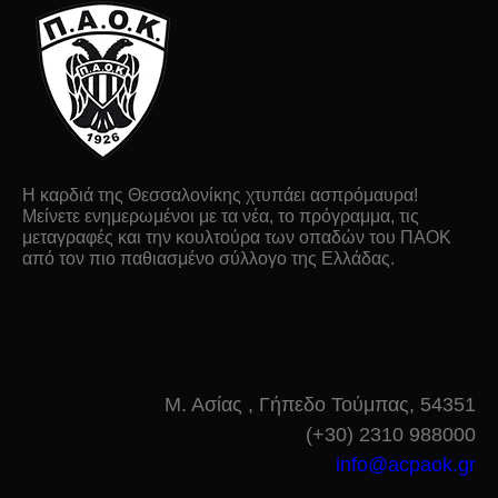
Η καρδιά της Θεσσαλονίκης χτυπάει ασπρόμαυρα!
Μείνετε ενημερωμένοι με τα νέα, το πρόγραμμα, τις
μεταγραφές και την κουλτούρα των οπαδών του ΠΑΟΚ
από τον πιο παθιασμένο σύλλογο της Ελλάδας.
ΕΠΙΚΟΙΝΩΝΙΑ
Μ. Ασίας , Γήπεδο Τούμπας, 54351
(+30) 2310 988000
info@acpaok.gr