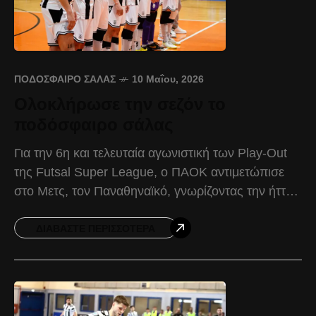
ΠΟΔΌΣΦΑΙΡΟ ΣΆΛΑΣ
10 Μαΐου, 2026
Ολοκλήρωσε την σεζόν το
ποδόσφαιρο σάλας
Για την 6η και τελευταία αγωνιστική των Play-Out
της Futsal Super League, o ΠΑΟΚ αντιμετώπισε
στο Μετς, τον Παναθηναϊκό, γνωρίζοντας την ήττα
με 7-4. Σ’ ένα παιχνίδι δίχως κανένα βαθμολογικό
ΔΙΑΒΆΣΤΕ ΠΕΡΙΣΣΌΤΕΡΑ