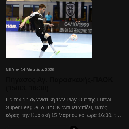
ΝΈΑ
14 Μαρτίου, 2026
Πήγασος Αγ. Παρασκευής-ΠΑΟΚ
(15/03, 16:30)
Για την 1η αγωνιστική των Play-Out της Futsal
Super League, ο ΠΑΟΚ αντιμετωπίζει, εκτός
έδρας, την Κυριακή 15 Μαρτίου και ώρα 16:30, τον
Πήγασο Αγίας Παρασκευής. Ο Δικέφαλος θέλει τη