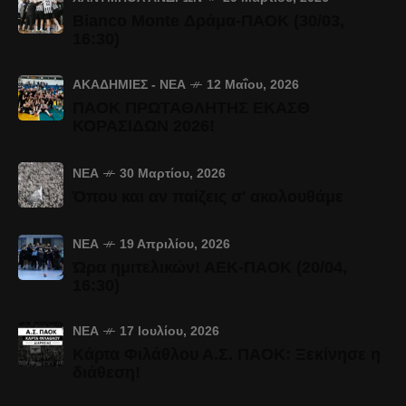
Bianco Monte Δράμα-ΠΑΟΚ (30/03,
16:30)
ΑΚΑΔΗΜΊΕΣ - ΝΈΑ
12 Μαΐου, 2026
ΠΑΟΚ ΠΡΩΤΑΘΛΗΤΗΣ ΕΚΑΣΘ
ΚΟΡΑΣΙΔΩΝ 2026!
ΝΈΑ
30 Μαρτίου, 2026
Όπου και αν παίζεις σ' ακολουθάμε
ΝΈΑ
19 Απριλίου, 2026
Ώρα ημιτελικών! ΑΕΚ-ΠΑΟΚ (20/04,
16:30)
ΝΈΑ
17 Ιουλίου, 2026
Κάρτα Φιλάθλου Α.Σ. ΠΑΟΚ: Ξεκίνησε η
διάθεση!