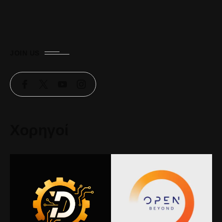
JOIN US
Χορηγοί