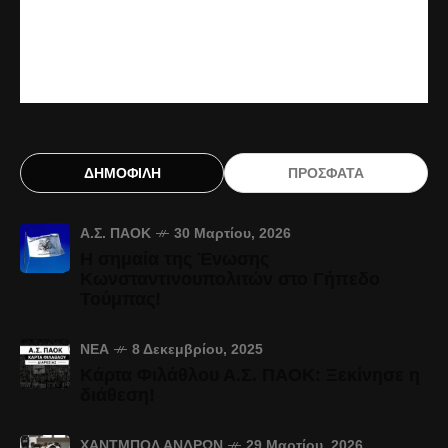
ΔΗΜΟΦΙΛΗ
ΠΡΟΣΦΑΤΑ
Α.Σ. ΠΑΟΚ
30 Μαρτίου, 2026
Η σημαία της Ένωσης
Κωνσταντινουπολιτών στο Γήπεδο
Τούμπας!
ΝΈΑ
8 Δεκεμβρίου, 2025
Κάρτα Φιλάθλου Α.Σ. ΠΑΟΚ: Ξεκίνησε η
διάθεση!
ΧΆΝΤΜΠΟΛ ΑΝΔΡΏΝ
29 Μαρτίου, 2026