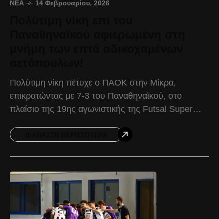
ΝΈΑ
14 Φεβρουαρίου, 2026
Πολύτιμη νίκη επί του
Παναθηναϊκού αφιερωμένη στη
μνήμη των επτά αδικοχαμένων
αετόπουλων!
Πολύτιμη νίκη πέτυχε ο ΠΑΟΚ στην Μίκρα,
επικρατώντας με 7-3 του Παναθηναϊκού, στο
πλαίσιο της 19ης αγωνιστικής της Futsal Super
League. Ο Δικέφαλος ήταν κυρίαρχος καθόλη την
διάρκεια της αναμέτρησης,
ΔΙΑΒΆΣΤΕ ΠΕΡΙΣΣΌΤΕΡΑ