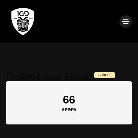
Ποδόσφαιρο Σάλας
3- PAGE
66
ΆΡΘΡΑ