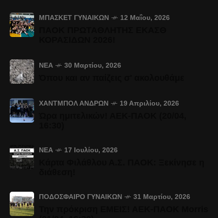
ΜΠΆΣΚΕΤ ΓΥΝΑΙΚΏΝ
12 Μαΐου, 2026
ΠΑΟΚ ΠΡΩΤΑΘΛΗΤΗΣ ΕΚΑΣΘ
ΚΟΡΑΣΙΔΩΝ 2026!
ΝΈΑ
30 Μαρτίου, 2026
Όπου και αν παίζεις σ' ακολουθάμε
ΧΆΝΤΜΠΟΛ ΑΝΔΡΏΝ
19 Απριλίου, 2026
Ώρα ημιτελικών! ΑΕΚ-ΠΑΟΚ (20/04,
16:30)
ΝΈΑ
17 Ιουλίου, 2026
Κάρτα Φιλάθλου Α.Σ. ΠΑΟΚ: Ξεκίνησε η
διάθεση!
ΠΟΔΌΣΦΑΙΡΟ ΓΥΝΑΙΚΏΝ
31 Μαρτίου, 2026
Την πρόκριση ΕΜΕΙΣ! ΑΕΚ-ΠΑΟΚ Morris