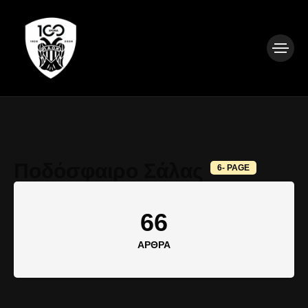
Ποδόσφαιρο Σάλας
6- PAGE
66
ΆΡΘΡΑ