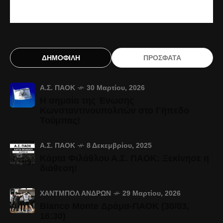
ΔΗΜΟΦΙΛΗ
ΠΡΟΣΦΑΤΑ
Α.Σ. ΠΑΟΚ
30 Μαρτίου, 2026
Η σημαία της Ένωσης
Κωνσταντινουπολιτών στο Γήπεδο
Τούμπας!
Α.Σ. ΠΑΟΚ
8 Δεκεμβρίου, 2025
Κάρτα Φιλάθλου Α.Σ. ΠΑΟΚ: Ξεκίνησε η
διάθεση!
ΧΆΝΤΜΠΟΛ ΑΝΔΡΏΝ
29 Μαρτίου, 2026
Bianco Monte Δράμα-ΠΑΟΚ (30/03,
16:30)