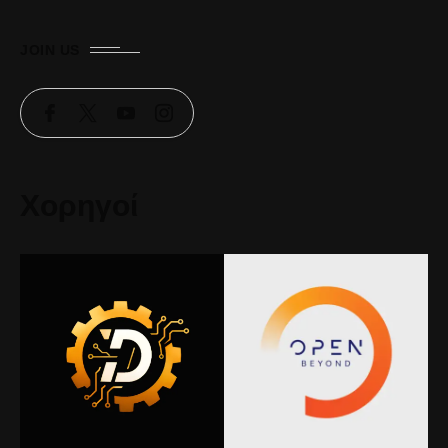
JOIN US
Χορηγοί