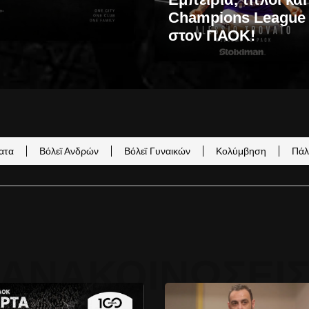
Champions League
στον ΠΑΟΚ!
ατα
Βόλεϊ Ανδρών
Βόλεϊ Γυναικών
Κολύμβηση
Πάλ
ΑΝΑΚΟΙΝΏΣΕΙ