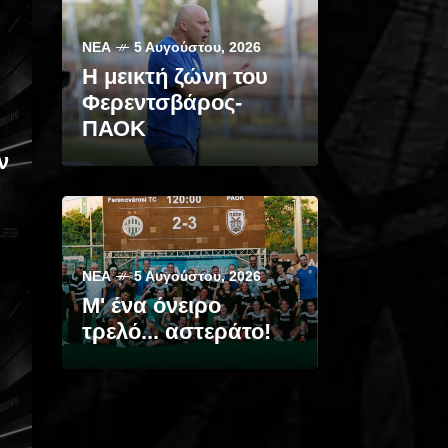
ΝΈΑ
5 Αυγούστου, 2026
Η μεικτή ζώνη του
Φερεντσβάρος-
ΠΑΟΚ
ν
ΝΈΑ
5 Αυγούστου, 2026
Μ' ένα όνειρο
τρελό... αστεράτο!