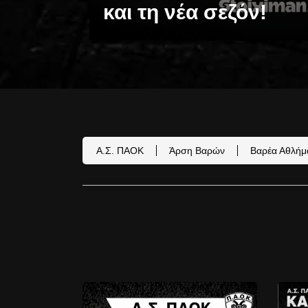
και τη νέα σεζόν!
Α.Σ. ΠΑΟΚ
Άρση Βαρών
Βαρέα Αθλήμ