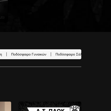
η
Ποδόσφαιρο Γυναικών
Ποδόσφαιρο Σάλας
Α.Σ. ΠΑΟ
Σ