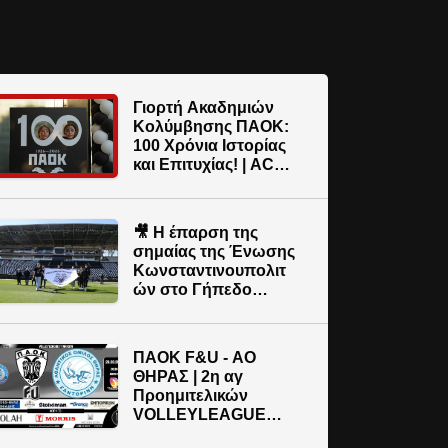
Γιορτή Ακαδημιών
Κολύμβησης ΠΑΟΚ:
100 Χρόνια Ιστορίας
και Επιτυχίας! | AC
PAOK TV
🎥 Η έπαρση της
σημαίας της Ένωσης
Κωνσταντινουπολιτ
ών στο Γήπεδο
Τούμπας! | AC PAOK
TV
ΠΑΟΚ F&U - ΑΟ
ΘΗΡΑΣ | 2η αγ
Προημιτελικών
VOLLEYLEAGUE
ΓΥΝΑΙΚΩΝ 2025-26 |