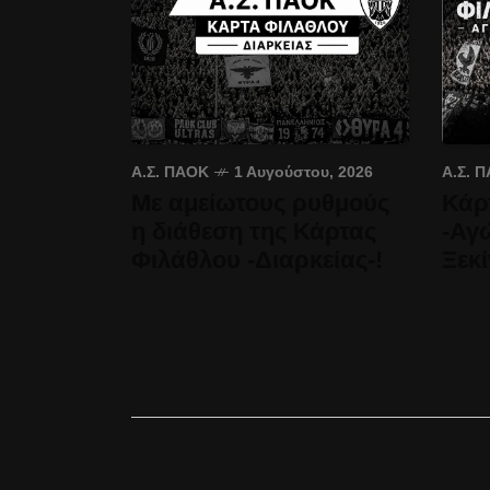
Α.Σ. ΠΑΟΚ
1 Αυγούστου, 2026
Α.Σ. 
Με αμείωτους ρυθμούς
Κάρ
η διάθεση της Κάρτας
-Αγ
Φιλάθλου -Διαρκείας-!
Ξεκί