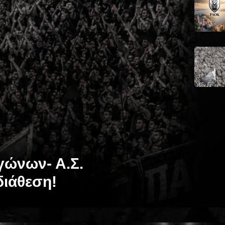
γώνων- Α.Σ.
διάθεση!