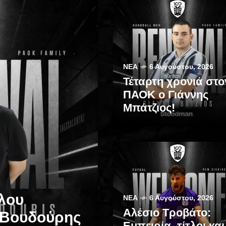
ΝΈΑ
6 Αυγούστου, 2026
Τέταρτη χρονιά στο
ΠΑΟΚ ο Γιάννης
Μπάτζιος!
λου
ΝΈΑ
6 Αυγούστου, 2026
Αλέσιο Τροβάτο:
 Βουδούρης
Εμπειρία, τίτλοι και