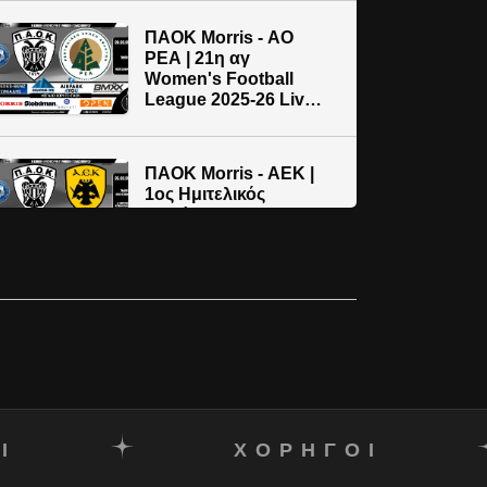
Live streaming
μετάδοση
ΠΑΟΚ Morris - ΑΟ
ΡΕΑ | 21η αγ
Women's Football
League 2025-26 Live
streaming AC PAOK
TV
ΠΑΟΚ Morris - AEK |
1ος Hμιτελικός
Κυπέλλου 2025-26 |
Live streaming AC
PAOK TV
Ι
ΧΟΡΗΓΟΙ