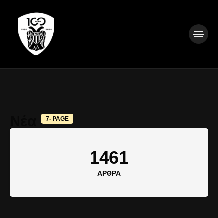
Νέα
7- PAGE
1461
ΆΡΘΡΑ