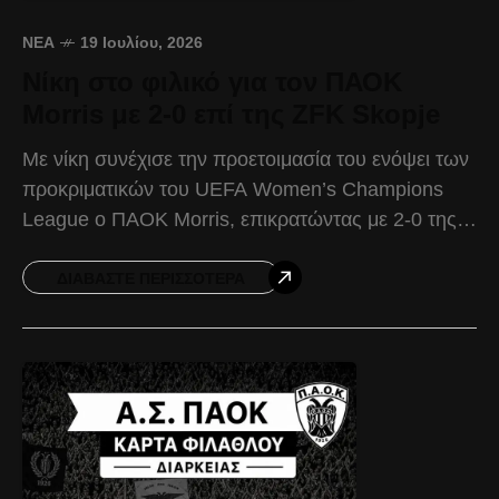
ΝΈΑ
19 Ιουλίου, 2026
Νίκη στο φιλικό για τον ΠΑΟΚ
Morris με 2-0 επί της ZFK Skopje
Με νίκη συνέχισε την προετοιμασία του ενόψει των
προκριματικών του UEFA Women’s Champions
League ο ΠΑΟΚ Morris, επικρατώντας με 2-0 της
ZFK Skopje σε φιλική αναμέτρηση. Τα δύο τέρματα
της
ΔΙΑΒΆΣΤΕ ΠΕΡΙΣΣΌΤΕΡΑ