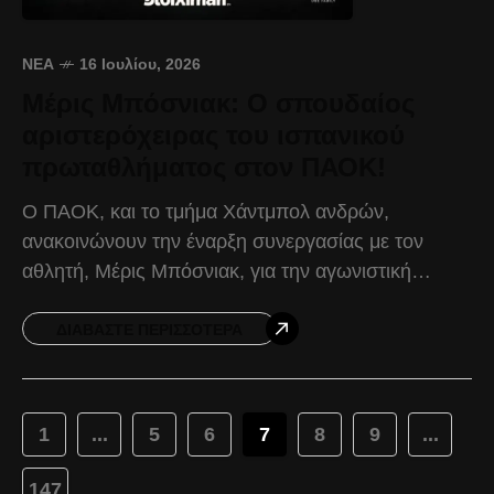
ΝΈΑ
16 Ιουλίου, 2026
Μέρις Μπόσνιακ: Ο σπουδαίος
αριστερόχειρας του ισπανικού
πρωταθλήματος στον ΠΑΟΚ!
Ο ΠΑΟΚ, και το τμήμα Χάντμπολ ανδρών,
ανακοινώνουν την έναρξη συνεργασίας με τον
αθλητή, Μέρις Μπόσνιακ, για την αγωνιστική
περίοδο 2026-2027. Γεννημένος στο Μαυροβούνιο
στις 06/08/2002, ο Μέρις Μπόσνιακ αγωνίζεται
ΔΙΑΒΆΣΤΕ ΠΕΡΙΣΣΌΤΕΡΑ
1
...
5
6
7
8
9
...
147