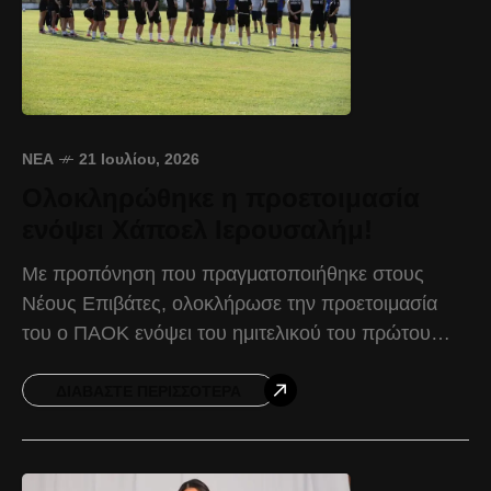
ΝΈΑ
21 Ιουλίου, 2026
Ολοκληρώθηκε η προετοιμασία
ενόψει Χάποελ Ιερουσαλήμ!
Με προπόνηση που πραγματοποιήθηκε στους
Νέους Επιβάτες, ολοκλήρωσε την προετοιμασία
του ο ΠΑΟΚ ενόψει του ημιτελικού του πρώτου
προκριματικού ομίλου του UEFA Women’s
Champions League απέναντι στη Χάποελ
ΔΙΑΒΆΣΤΕ ΠΕΡΙΣΣΌΤΕΡΑ
Ιερουσαλήμ, ο