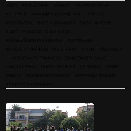
JUDO
KICK BOXING
SAMBO
TAE KWON DO WT
Α.Σ. ΠΑΟΚ
ΑΚΑΔΗΜΊΑ ΚΟΛΎΜΒΗΣΗΣ ΤΟΎΜΠΑΣ
ΆΡΣΗ ΒΑΡΏΝ
ΒΑΡΈΑ ΑΘΛΉΜΑΤΑ
ΒΌΛΕΪ ΑΝΔΡΏΝ
ΒΌΛΕΪ ΓΥΝΑΙΚΏΝ
Κ.Α.Ε. ΠΑΟΚ
ΚΑΛΛΙΤΕΧΝΙΚΉ ΚΟΛΎΜΒΗΣΗ
ΚΟΛΎΜΒΗΣΗ
ΜΠΆΣΚΕΤ ΓΥΝΑΙΚΏΝ
Π.Α.Ε. ΠΑΟΚ
ΠΆΛΗ
ΠΟΔΗΛΑΣΊΑ
ΠΟΔΌΣΦΑΙΡΟ ΓΥΝΑΙΚΏΝ
ΠΟΔΌΣΦΑΙΡΟ ΣΆΛΑΣ
ΠΌΛΟ ΑΝΔΡΏΝ
ΠΌΛΟ ΓΥΝΑΙΚΏΝ
ΠΥΓΜΑΧΊΑ
ΣΚΆΚΙ
ΣΤΊΒΟΣ
ΤΕΧΝΙΚΉ ΚΟΛΎΜΒΗΣΗ
ΧΆΝΤΜΠΟΛ ΑΝΔΡΏΝ
ΧΆΝΤΜΠΟΛ ΓΥΝΑΙΚΏΝ