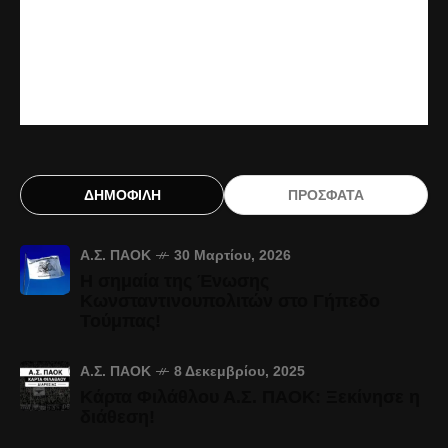
ΔΗΜΟΦΙΛΗ
ΠΡΟΣΦΑΤΑ
Α.Σ. ΠΑΟΚ
30 Μαρτίου, 2026
Η σημαία της Ένωσης
Κωνσταντινουπολιτών στο Γήπεδο
Τούμπας!
Α.Σ. ΠΑΟΚ
8 Δεκεμβρίου, 2025
Κάρτα Φιλάθλου Α.Σ. ΠΑΟΚ: Ξεκίνησε η
διάθεση!