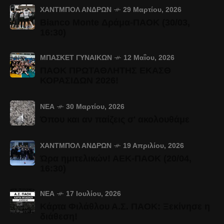
ΧΆΝΤΜΠΟΛ ΑΝΔΡΏΝ
29 Μαρτίου, 2026
Bianco Monte Δράμα-ΠΑΟΚ (30/03,
16:30)
ΜΠΆΣΚΕΤ ΓΥΝΑΙΚΏΝ
12 Μαΐου, 2026
ΠΑΟΚ ΠΡΩΤΑΘΛΗΤΗΣ ΕΚΑΣΘ
ΚΟΡΑΣΙΔΩΝ 2026!
ΝΈΑ
30 Μαρτίου, 2026
Όπου και αν παίζεις σ' ακολουθάμε
ΧΆΝΤΜΠΟΛ ΑΝΔΡΏΝ
19 Απριλίου, 2026
Ώρα ημιτελικών! ΑΕΚ-ΠΑΟΚ (20/04,
16:30)
ΝΈΑ
17 Ιουλίου, 2026
Κάρτα Φιλάθλου Α.Σ. ΠΑΟΚ: Ξεκίνησε η
διάθεση!