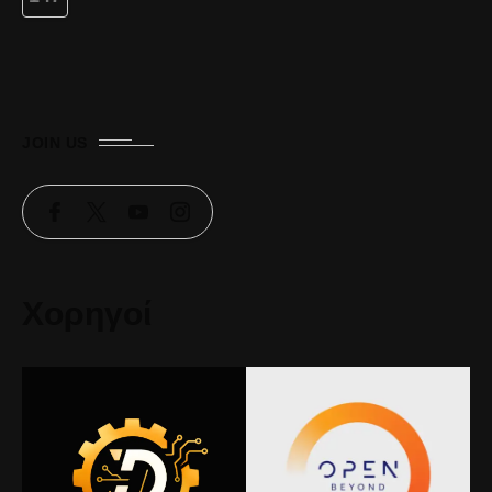
JOIN US
Χορηγοί