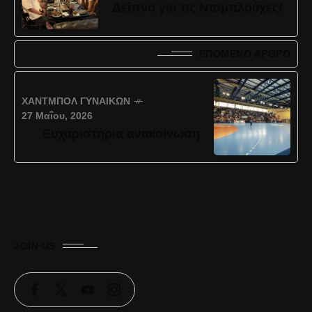
Δείπνο για τις Νταμπλούχες!
ΕΠΌΜΕΝΟ ΆΡΘΡΟ
ΧΆΝΤΜΠΟΛ ΓΥΝΑΙΚΏΝ
27 Μαΐου, 2026
Ευχαριστήρια ανακοίνωση
JOIN US