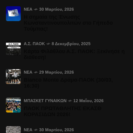
ΝΈΑ
30 Μαρτίου, 2026
Η σημαία της Ένωσης
Κωνσταντινουπολιτών στο Γήπεδο
Τούμπας!
Α.Σ. ΠΑΟΚ
8 Δεκεμβρίου, 2025
Κάρτα Φιλάθλου Α.Σ. ΠΑΟΚ: Ξεκίνησε η
διάθεση!
ΝΈΑ
29 Μαρτίου, 2026
Bianco Monte Δράμα-ΠΑΟΚ (30/03,
16:30)
ΜΠΆΣΚΕΤ ΓΥΝΑΙΚΏΝ
12 Μαΐου, 2026
ΠΑΟΚ ΠΡΩΤΑΘΛΗΤΗΣ ΕΚΑΣΘ
ΚΟΡΑΣΙΔΩΝ 2026!
ΝΈΑ
30 Μαρτίου, 2026