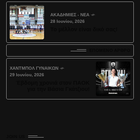
ΑΚΑΔΗΜΊΕΣ - ΝΈΑ
28 Ιουνίου, 2026
Το μέλλον είναι δικό σας!
ΕΠΌΜΕΝΟ ΆΡΘΡΟ
ΧΆΝΤΜΠΟΛ ΓΥΝΑΙΚΏΝ
29 Ιουνίου, 2026
Έβδομη χρονιά στον ΠΑΟΚ
για την Βάσια Γκάτζιου!
JOIN US