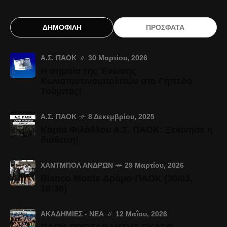
ΔΗΜΟΦΙΛΗ
ΠΡΟΣΦΑΤΑ
Α.Σ. ΠΑΟΚ
30 Μαρτίου, 2026
Η σημαία της Ένωσης
Κωνσταντινουπολιτών στο Γήπεδο
Τούμπας!
Α.Σ. ΠΑΟΚ
8 Δεκεμβρίου, 2025
Κάρτα Φιλάθλου Α.Σ. ΠΑΟΚ: Ξεκίνησε η
διάθεση!
ΧΆΝΤΜΠΟΛ ΑΝΔΡΏΝ
29 Μαρτίου, 2026
Bianco Monte Δράμα-ΠΑΟΚ (30/03,
16:30)
ΑΚΑΔΗΜΊΕΣ - ΝΈΑ
12 Μαΐου, 2026