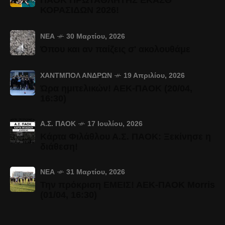
ΠΑΟΚ ΠΡΩΤΑΘΛΗΤΗΣ ΕΚΑΣΘ
ΚΟΡΑΣΙΔΩΝ 2026!
ΝΈΑ
30 Μαρτίου, 2026
Όπου και αν παίζεις σ' ακολουθάμε
ΧΆΝΤΜΠΟΛ ΑΝΔΡΏΝ
19 Απριλίου, 2026
Ώρα ημιτελικών! ΑΕΚ-ΠΑΟΚ (20/04,
16:30)
Α.Σ. ΠΑΟΚ
17 Ιουλίου, 2026
Κάρτα Φιλάθλου Α.Σ. ΠΑΟΚ: Ξεκίνησε η
διάθεση!
ΝΈΑ
31 Μαρτίου, 2026
Την πρόκριση ΕΜΕΙΣ! ΑΕΚ-ΠΑΟΚ Morris
(01/04, 16:30)