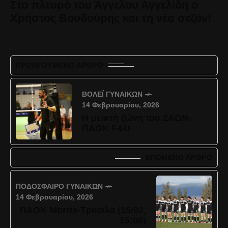
Στο πλευρό του Άγγελου Αγγελίδη ο
Χρήστος Βουδούρης και τη νέα σεζόν!
ΠΡΟΗΓΟΎΜΕΝΟ ΆΡΘΡΟ
ΒΌΛΕΪ ΓΥΝΑΙΚΏΝ
14 Φεβρουαρίου, 2026
Η μεικτή ζώνη του ΖΑΟΝ-
ΠΑΟK F&U
ΕΠΌΜΕΝΟ ΆΡΘΡΟ
ΠΟΔΌΣΦΑΙΡΟ ΓΥΝΑΙΚΏΝ
14 Φεβρουαρίου, 2026
ΠΑΟΚ Morris-Τρίκαλα (15/02,
15:00)