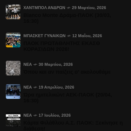
ΧΆΝΤΜΠΟΛ ΑΝΔΡΏΝ
29 Μαρτίου, 2026
Bianco Monte Δράμα-ΠΑΟΚ (30/03,
16:30)
ΜΠΆΣΚΕΤ ΓΥΝΑΙΚΏΝ
12 Μαΐου, 2026
ΠΑΟΚ ΠΡΩΤΑΘΛΗΤΗΣ ΕΚΑΣΘ
ΚΟΡΑΣΙΔΩΝ 2026!
ΝΈΑ
30 Μαρτίου, 2026
Όπου και αν παίζεις σ' ακολουθάμε
ΝΈΑ
19 Απριλίου, 2026
Ώρα ημιτελικών! ΑΕΚ-ΠΑΟΚ (20/04,
16:30)
ΝΈΑ
17 Ιουλίου, 2026
Κάρτα Φιλάθλου Α.Σ. ΠΑΟΚ: Ξεκίνησε η
διάθεση!