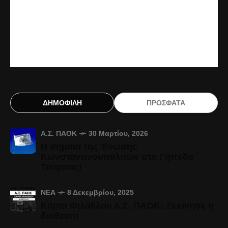
ΔΗΜΟΦΙΛΗ
ΠΡΟΣΦΑΤΑ
Α.Σ. ΠΑΟΚ
30 Μαρτίου, 2026
Η σημαία της Ένωσης
Κωνσταντινουπολιτών στο Γήπεδο
Τούμπας!
ΝΈΑ
8 Δεκεμβρίου, 2025
Κάρτα Φιλάθλου Α.Σ. ΠΑΟΚ: Ξεκίνησε η
διάθεση!