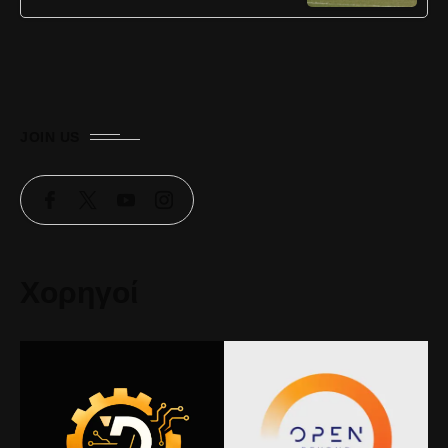
JOIN US
Χορηγοί