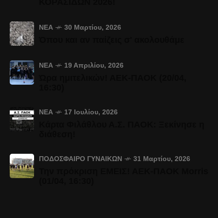
ΚΟΡΑΣΙΔΩΝ 2026!
ΝΈΑ
30 Μαρτίου, 2026
Όπου και αν παίζεις σ' ακολουθάμε
ΝΈΑ
19 Απριλίου, 2026
Ώρα ημιτελικών! ΑΕΚ-ΠΑΟΚ (20/04,
16:30)
ΝΈΑ
17 Ιουλίου, 2026
Κάρτα Φιλάθλου Α.Σ. ΠΑΟΚ: Ξεκίνησε η
διάθεση!
ΠΟΔΌΣΦΑΙΡΟ ΓΥΝΑΙΚΏΝ
31 Μαρτίου, 2026
Την πρόκριση ΕΜΕΙΣ! ΑΕΚ-ΠΑΟΚ Morris
(01/04, 16:30)