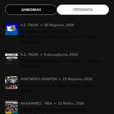
ΔΗΜΟΦΙΛΗ
ΠΡΟΣΦΑΤΑ
Α.Σ. ΠΑΟΚ
30 Μαρτίου, 2026
Η σημαία της Ένωσης
Κωνσταντινουπολιτών στο Γήπεδο
Τούμπας!
Α.Σ. ΠΑΟΚ
8 Δεκεμβρίου, 2025
Κάρτα Φιλάθλου Α.Σ. ΠΑΟΚ: Ξεκίνησε η
διάθεση!
ΧΆΝΤΜΠΟΛ ΑΝΔΡΏΝ
29 Μαρτίου, 2026
Bianco Monte Δράμα-ΠΑΟΚ (30/03,
16:30)
ΑΚΑΔΗΜΊΕΣ - ΝΈΑ
12 Μαΐου, 2026
ΠΑΟΚ ΠΡΩΤΑΘΛΗΤΗΣ ΕΚΑΣΘ