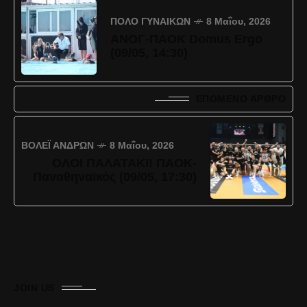
ΠΌΛΟ ΓΥΝΑΙΚΏΝ
8 Μαΐου, 2026
ΑΝΟΓ-ΠΑΟΚ Domus Ergo
(09/05, 14:30)
ΕΠΌΜΕΝΟ ΆΡΘΡΟ
ΒΌΛΕΪ ΑΝΔΡΏΝ
8 Μαΐου, 2026
ΟΛΟΙ ΠΑΛΑΤΑΚΙ! ΠΑΟΚ-
Παναθηναϊκός (09/05, 17:30)
JOIN US