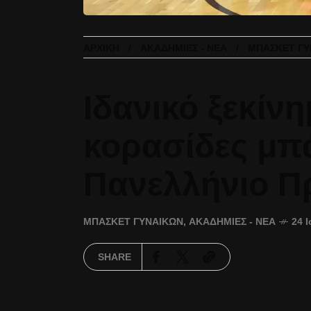
ΑΡΧΙΚΉ
ΑΚΑΔΗΜΊΕΣ - ΝΈΑ
ΜΠΆΣΚΕΤ ΓΥ
Ιδανικό ξεκίνη
κορασίδες μπ
Πανελλήνιο Π
ΜΠΆΣΚΕΤ ΓΥΝΑΙΚΏΝ
,
ΑΚΑΔΗΜΊΕΣ - ΝΈΑ
24 Ι
SHARE