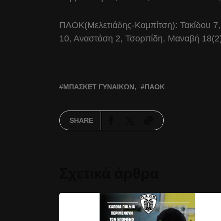
ΠΑΟΚ(Μελετιάδης-Καμπίτση): Τακίδου 7, 
10, Αναστάση 2, Τσορπίδη, Μαναβή 18(2)
ΜΠΆΣΚΕΤ ΓΥΝΑΙΚΏΝ
ΠΑΟΚ
SHARE
Σχετικά άρθρα