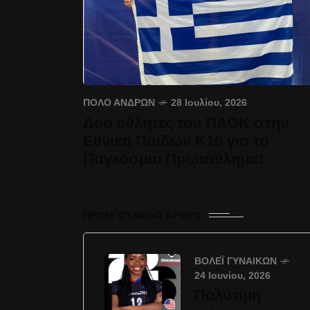
ΠΌΛΟ ΑΝΔΡΏΝ
28 Ιουλίου, 2026
Δύο αθλητές του ΠΑΟΚ στην
Εθνική Παίδων Κ16 για το
Παγκόσμιο Πρωτάθλημα!
ΠΡΟΗΓΟΎΜΕΝΟ ΆΡΘΡΟ
ΒΌΛΕΪ ΓΥΝΑΙΚΏΝ
24 Ιουνίου, 2026
Πολύτιμη