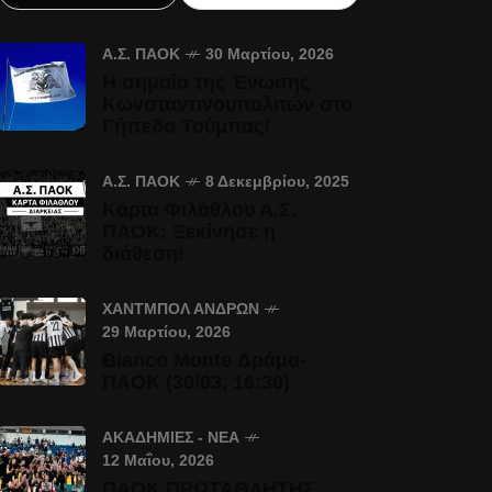
Α.Σ. ΠΑΟΚ
30 Μαρτίου, 2026
Η σημαία της Ένωσης
Κωνσταντινουπολιτών στο
Γήπεδο Τούμπας!
Α.Σ. ΠΑΟΚ
8 Δεκεμβρίου, 2025
Κάρτα Φιλάθλου Α.Σ.
ΠΑΟΚ: Ξεκίνησε η
διάθεση!
ΧΆΝΤΜΠΟΛ ΑΝΔΡΏΝ
29 Μαρτίου, 2026
Bianco Monte Δράμα-
ΠΑΟΚ (30/03, 16:30)
ΑΚΑΔΗΜΊΕΣ - ΝΈΑ
12 Μαΐου, 2026
ΠΑΟΚ ΠΡΩΤΑΘΛΗΤΗΣ