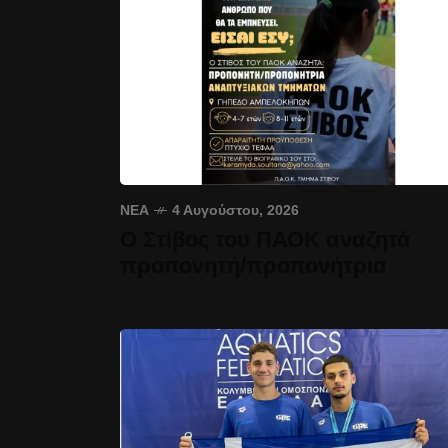
ΝΈΑ
4 Αυγούστου, 2026
Ο Στίβος του ΠΑΟΚ αναζητά
προπονητή/προπονήτρια