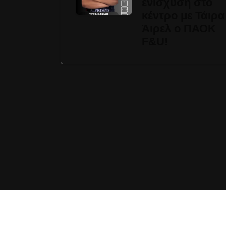
ενίσχυση στο
κέντρο με Τάιρα
Άιρελ ο ΠΑΟΚ
F&U!