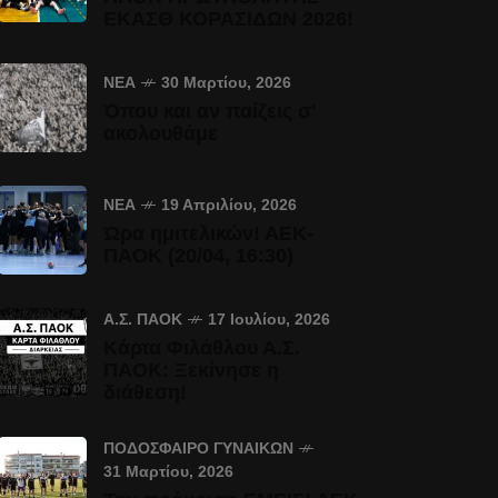
ΕΚΑΣΘ ΚΟΡΑΣΙΔΩΝ 2026!
ΝΈΑ
30 Μαρτίου, 2026
Όπου και αν παίζεις σ'
ακολουθάμε
ΝΈΑ
19 Απριλίου, 2026
Ώρα ημιτελικών! ΑΕΚ-
ΠΑΟΚ (20/04, 16:30)
Α.Σ. ΠΑΟΚ
17 Ιουλίου, 2026
Κάρτα Φιλάθλου Α.Σ.
ΠΑΟΚ: Ξεκίνησε η
διάθεση!
ΠΟΔΌΣΦΑΙΡΟ ΓΥΝΑΙΚΏΝ
31 Μαρτίου, 2026