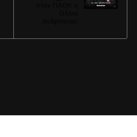
στον ΠΑΟΚ η
Ολίνα
Ανδρίτσου!