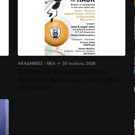
ΑΚΑΔΗΜΊΕΣ - ΝΈΑ
30 Ιουλίου, 2026
Ξεκίνησαν οι εγγραφές στην
Ακαδημία Ανατολικών Χάντμπολ
του ΠΑΟΚ!