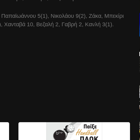
Παπαϊωάννου 5(1), Νικολάου 9(2), Ζάκα, Μπεκίρι
, Χανταβά 10, Βεζαλή 2, Γαβρή 2, Κανλή 3(1).