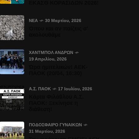
ΕΚΑΣΘ ΚΟΡΑΣΙΔΩΝ 2026!
ΝΈΑ
30 Μαρτίου, 2026
Όπου και αν παίζεις σ'
ακολουθάμε
ΧΆΝΤΜΠΟΛ ΑΝΔΡΏΝ
19 Απριλίου, 2026
Ώρα ημιτελικών! ΑΕΚ-
ΠΑΟΚ (20/04, 16:30)
Α.Σ. ΠΑΟΚ
17 Ιουλίου, 2026
Κάρτα Φιλάθλου Α.Σ.
ΠΑΟΚ: Ξεκίνησε η
διάθεση!
ΠΟΔΌΣΦΑΙΡΟ ΓΥΝΑΙΚΏΝ
31 Μαρτίου, 2026