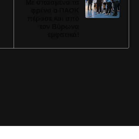
Με σπασμένα τα
φρένα ο ΠΑΟΚ
πέρασε και από
τον Βύρωνα
εμφατικά!