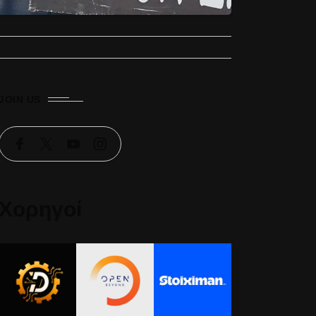
JOIN US
Χορηγοί