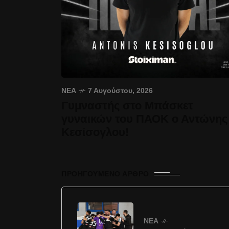
ΝΈΑ
7 Αυγούστου, 2026
Γυμναστής στο Μπάσκετ
γυναικών του ΠΑΟΚ ο Αντώνης
Κεσίσογλου!
ΠΡΟΗΓΟΎΜΕΝΟ ΆΡΘΡΟ
ΝΈΑ