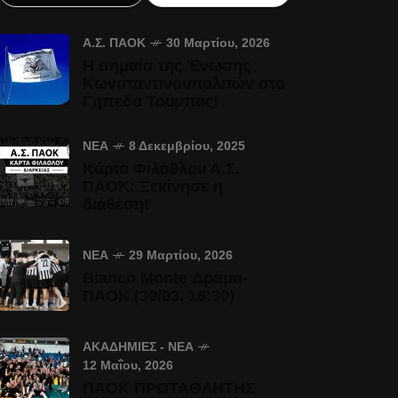
Α.Σ. ΠΑΟΚ
30 Μαρτίου, 2026
Η σημαία της Ένωσης
Κωνσταντινουπολιτών στο
Γήπεδο Τούμπας!
ΝΈΑ
8 Δεκεμβρίου, 2025
Κάρτα Φιλάθλου Α.Σ.
ΠΑΟΚ: Ξεκίνησε η
διάθεση!
ΝΈΑ
29 Μαρτίου, 2026
Bianco Monte Δράμα-
ΠΑΟΚ (30/03, 16:30)
ΑΚΑΔΗΜΊΕΣ - ΝΈΑ
12 Μαΐου, 2026
ΠΑΟΚ ΠΡΩΤΑΘΛΗΤΗΣ