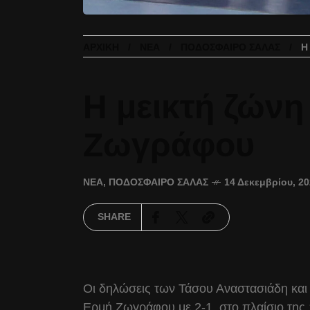
ΑΡΧΙΚΉ
ΝΈΑ
ΠΟΔΌΣΦΑΙΡΟ ΣΆΛΑΣ
Η
Η μεικτή ζών
Ζωγράφου
ΝΈΑ
,
ΠΟΔΌΣΦΑΙΡΟ ΣΆΛΑΣ
14 Δεκεμβρίου, 2
SHARE
Οι δηλώσεις των Τάσου Αναστασιάδη και 
Ερμή Ζωγράφου με 2-1, στο πλαίσιο της 