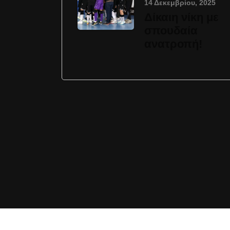
14 Δεκεμβρίου, 2025
Δίκαιη νίκη με
σπουδαία
ανατροπή!