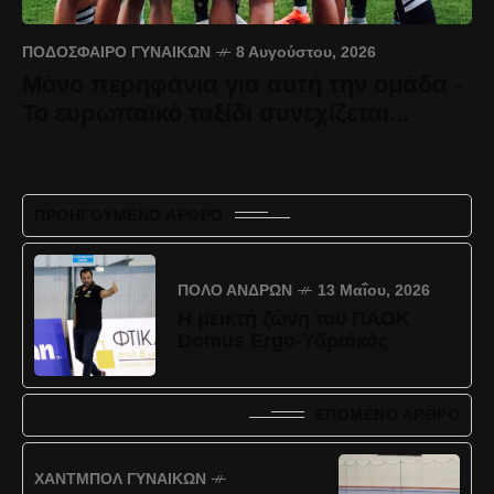
ΠΟΔΌΣΦΑΙΡΟ ΓΥΝΑΙΚΏΝ
8 Αυγούστου, 2026
Μόνο περηφάνια για αυτή την ομάδα -
Το ευρωπαϊκό ταξίδι συνεχίζεται...
ΠΡΟΗΓΟΎΜΕΝΟ ΆΡΘΡΟ
ΠΌΛΟ ΑΝΔΡΏΝ
13 Μαΐου, 2026
Η μεικτή ζώνη του ΠΑΟΚ
Domus Ergo-Υδραϊκός
ΕΠΌΜΕΝΟ ΆΡΘΡΟ
ΧΆΝΤΜΠΟΛ ΓΥΝΑΙΚΏΝ