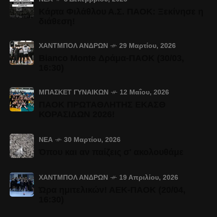
Κάρτα Φιλάθλου Α.Σ. ΠΑΟΚ: Ξεκίνησε η
διάθεση!
ΧΆΝΤΜΠΟΛ ΑΝΔΡΏΝ
29 Μαρτίου, 2026
Bianco Monte Δράμα-ΠΑΟΚ (30/03,
16:30)
ΜΠΆΣΚΕΤ ΓΥΝΑΙΚΏΝ
12 Μαΐου, 2026
ΠΑΟΚ ΠΡΩΤΑΘΛΗΤΗΣ ΕΚΑΣΘ
ΚΟΡΑΣΙΔΩΝ 2026!
ΝΈΑ
30 Μαρτίου, 2026
Όπου και αν παίζεις σ' ακολουθάμε
ΧΆΝΤΜΠΟΛ ΑΝΔΡΏΝ
19 Απριλίου, 2026
Ώρα ημιτελικών! ΑΕΚ-ΠΑΟΚ (20/04,
16:30)