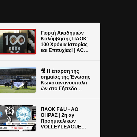
Γιορτή Ακαδημιών
Κολύμβησης ΠΑΟΚ:
100 Χρόνια Ιστορίας
και Επιτυχίας! | AC
PAOK TV
🎥 Η έπαρση της
σημαίας της Ένωσης
Κωνσταντινουπολιτ
ών στο Γήπεδο
Τούμπας! | AC PAOK
TV
ΠΑΟΚ F&U - ΑΟ
ΘΗΡΑΣ | 2η αγ
Προημιτελικών
VOLLEYLEAGUE
ΓΥΝΑΙΚΩΝ 2025-26 |