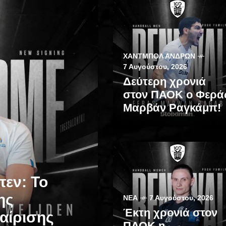
ΧΆΝΤΜΠΟΛ ΑΝΔΡΏΝ
7 Αυγούστου, 2026
Δεύτερη χρονιά
στον ΠΑΟΚ ο Φερά
Μαρβάν Ραγκάμπ!
τεν: Το
ης
ΝΈΑ
7 Αυγούστου, 2026
Έκτη χρονιά στον
αίρισης
ΠΑΟΚ η