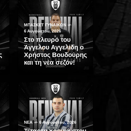
ΜΠΆΣΚΕΤ ΓΥΝΑΙΚΏΝ
6 Αυγούστου, 2026
Στο πλευρό του
Άγγελου Αγγελίδη ο
ς
Χρήστος Βουδούρης
και τη νέα σεζόν!
ΝΈΑ
6 Αυγούστου, 2026
Τέταρτη χρονιά στον