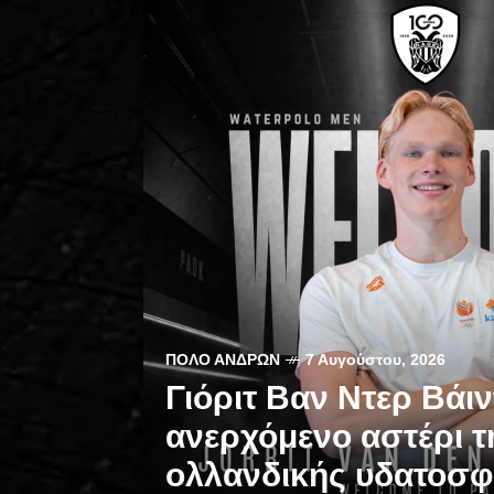
ΠΌΛΟ ΑΝΔΡΏΝ
7 Αυγούστου, 2026
Γιόριτ Βαν Ντερ Βάιν
ανερχόμενο αστέρι τ
ολλανδικής υδατοσφ