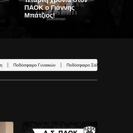
ΠΑΟΚ ο Γιάννης
Μπάτζιος!
η
Ποδόσφαιρο Γυναικών
Ποδόσφαιρο Σάλας
Α.Σ. ΠΑΟ
Σ