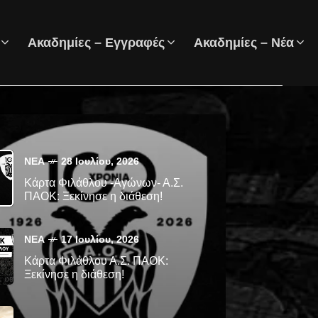
Ακαδημίες – Εγγραφές
Ακαδημίες – Νέα
ΝΈΑ
28 Ιουλίου, 2026
Κάρτα Φιλάθλου -Αγώνων- Α.Σ.
ΠΑΟΚ: Ξεκίνησε η διάθεση!
ΝΈΑ
17 Ιουλίου, 2026
Κάρτα Φιλάθλου Α.Σ. ΠΑΟΚ:
Ξεκίνησε η διάθεση!