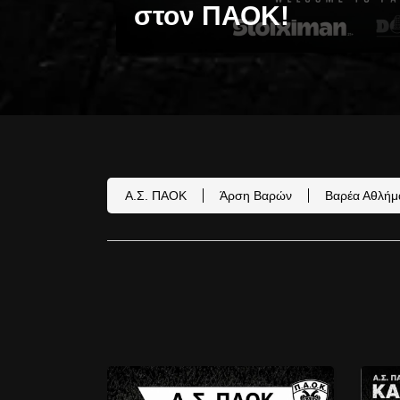
στον ΠΑΟΚ!
Α.Σ. ΠΑΟΚ
Άρση Βαρών
Βαρέα Αθλήμ