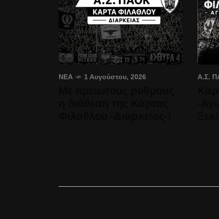
ΝΈΑ
1 Αυγούστου, 2026
Α.Σ. 
Με αμείωτους ρυθμούς
Κάρ
η διάθεση της Κάρτας
-Αγ
Φιλάθλου -Διαρκείας-!
Ξεκί