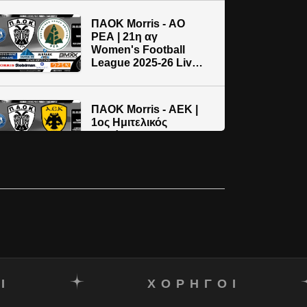
Live streaming
μετάδοση
ΠΑΟΚ Morris - ΑΟ
ΡΕΑ | 21η αγ
Women's Football
League 2025-26 Live
streaming AC PAOK
TV
ΠΑΟΚ Morris - AEK |
1ος Hμιτελικός
Κυπέλλου 2025-26 |
Live streaming AC
PAOK TV
Ι
ΧΟΡΗΓΟΙ