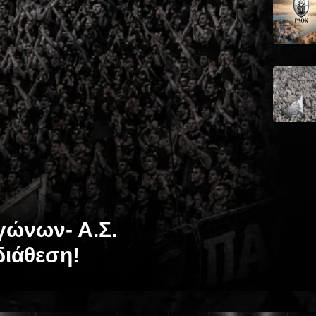
γώνων- Α.Σ.
διάθεση!