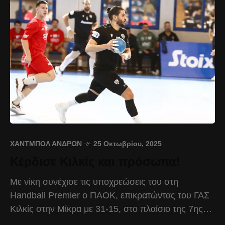
ΧΆΝΤΜΠΟΛ ΑΝΔΡΏΝ
25 Οκτωβρίου, 2025
Κέρδισε Κιλκίς και πρόσωπα!
Με νίκη συνέχισε τις υποχρεώσεις του στη
Handball Premier ο ΠΑΟΚ, επικρατώντας του ΓΑΣ
Κιλκίς στην Μίκρα με 31-15, στο πλαίσιο της 7ης
αγωνιστικής. Οι «ασπρόμαυροι» ξεκίνησαν