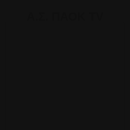
Α.Σ. ΠΑΟΚ TV