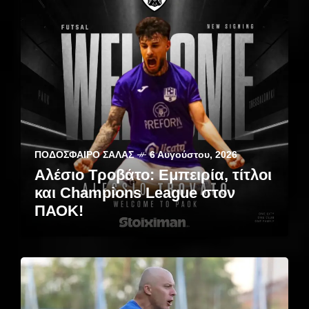
ΠΟΔΌΣΦΑΙΡΟ ΣΆΛΑΣ
6 Αυγούστου, 2026
Αλέσιο Τροβάτο: Εμπειρία, τίτλοι
και Champions League στον
ΠΑΟΚ!