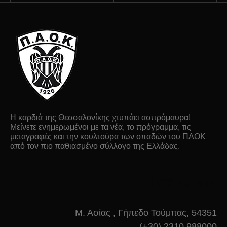
Η καρδιά της Θεσσαλονίκης χτυπάει ασπρόμαυρα!
Μείνετε ενημερωμένοι με τα νέα, το πρόγραμμα, τις
μεταγραφές και την κουλτούρα των οπαδών του ΠΑΟΚ
από τον πιο παθιασμένο σύλλογο της Ελλάδας.
ΕΠΙΚΟΙΝΩΝΙΑ
Μ. Ασίας , Γήπεδο Τούμπας, 54351
(+30) 2310 988000