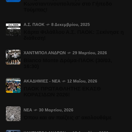
Κωνσταντινουπολιτών στο Γήπεδο
Τούμπας!
Α.Σ. ΠΑΟΚ
8 Δεκεμβρίου, 2025
Κάρτα Φιλάθλου Α.Σ. ΠΑΟΚ: Ξεκίνησε η
διάθεση!
ΧΆΝΤΜΠΟΛ ΑΝΔΡΏΝ
29 Μαρτίου, 2026
Bianco Monte Δράμα-ΠΑΟΚ (30/03,
16:30)
ΑΚΑΔΗΜΊΕΣ - ΝΈΑ
12 Μαΐου, 2026
ΠΑΟΚ ΠΡΩΤΑΘΛΗΤΗΣ ΕΚΑΣΘ
ΚΟΡΑΣΙΔΩΝ 2026!
ΝΈΑ
30 Μαρτίου, 2026
Όπου και αν παίζεις σ' ακολουθάμε