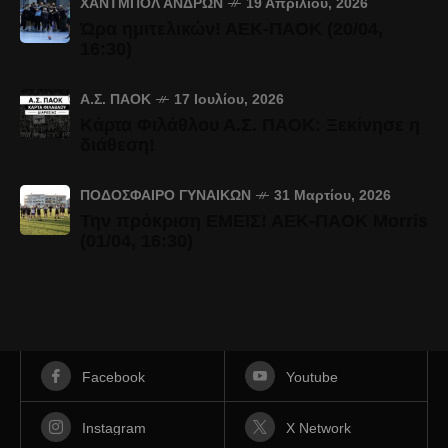
ΧΆΝΤΜΠΟΛ ΑΝΔΡΏΝ
19 Απριλίου, 2026
Ώρα ημιτελικών! ΑΕΚ-ΠΑΟΚ (20/04,
16:30)
Α.Σ. ΠΑΟΚ
17 Ιουλίου, 2026
Κάρτα Φιλάθλου Α.Σ. ΠΑΟΚ: Ξεκίνησε η
διάθεση!
ΠΟΔΌΣΦΑΙΡΟ ΓΥΝΑΙΚΏΝ
31 Μαρτίου, 2026
Την πρόκριση ΕΜΕΙΣ! ΑΕΚ-ΠΑΟΚ Morris
(01/04, 16:30)
Facebook
Youtube
Instagram
X Network