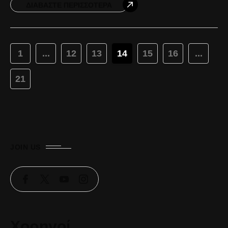
μπήκαν δυναμικά στο παιχνίδι
ΔΙΑΒΆΣΤΕ ΠΕΡΙΣΣΌΤΕΡΑ
1
...
12
13
14
15
16
...
21
JOIN US
Χορηγοί