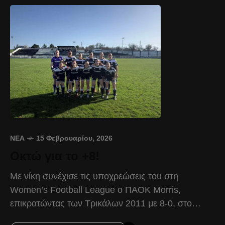
ΝΈΑ
15 Φεβρουαρίου, 2026
Οκτώ για το +8!
Με νίκη συνέχισε τις υποχρεώσεις του στη
Women’s Football League ο ΠΑΟΚ Morris,
επικρατώντας των Τρικάλων 2011 με 8-0, στο
πλαίσιο της 17ης αγωνιστικής. Οι «ασπρόμαυρες»