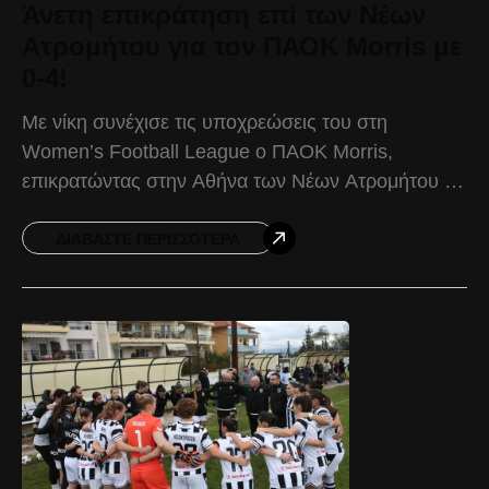
Άνετη επικράτηση επί των Νέων
Ατρομήτου για τον ΠΑΟΚ Morris με
0-4!
Με νίκη συνέχισε τις υποχρεώσεις του στη
Women’s Football League ο ΠΑΟΚ Morris,
επικρατώντας στην Αθήνα των Νέων Ατρομήτου με
0-4, στο πλαίσιο της 18ης αγωνιστικής. Ο ΠΑΟΚ
Morris παρατάθηκε
ΔΙΑΒΆΣΤΕ ΠΕΡΙΣΣΌΤΕΡΑ