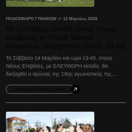
ΠΟΔΌΣΦΑΙΡΟ ΓΥΝΑΙΚΏΝ
12 Μαρτίου, 2026
Με ελεύθερη είσοδο στους Νέους
Επιβάτες το ΠΑΟΚ Morris-
Οδυσσέας Μοσχάτου! (14/03, 13:45)
Το Σάββατο 14 Μαρτίου και ώρα 13:45, στους
Νέους Επιβάτες, με ΕΛΕΥΘΕΡΗ είσοδο, θα
διεξαχθεί ο αγώνας της 19ης αγωνιστικής της
Women’s Football League, ανάμεσα σε ΠΑΟΚ
Morris και Οδυσσέα
ΔΙΑΒΆΣΤΕ ΠΕΡΙΣΣΌΤΕΡΑ