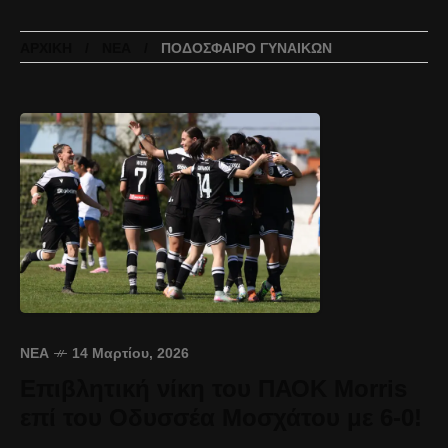
ΑΡΧΙΚΉ
ΝΈΑ
ΠΟΔΌΣΦΑΙΡΟ ΓΥΝΑΙΚΏΝ
ΝΈΑ
14 Μαρτίου, 2026
Επιβλητική νίκη του ΠΑΟΚ Morris
επί του Οδυσσέα Μοσχάτου με 6-0!