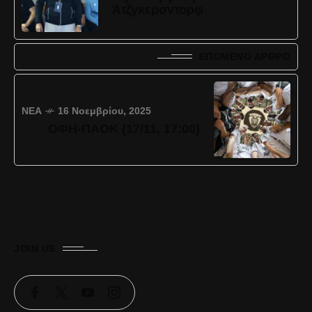
Άτζγκερσντορφ
ΕΠΌΜΕΝΟ ΆΡΘΡΟ
ΝΈΑ
16 Νοεμβρίου, 2025
ΟΦΗ-ΠΑΟΚ (17/11, 17:00)
JOIN US