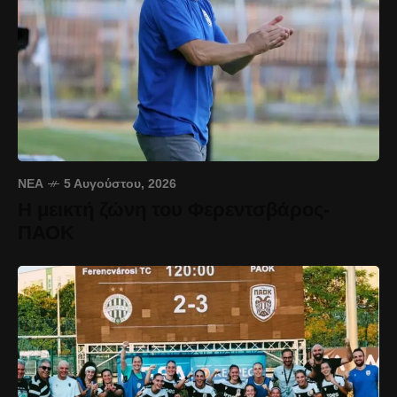
ΝΈΑ
5 Αυγούστου, 2026
Η μεικτή ζώνη του Φερεντσβάρος-
ΠΑΟΚ