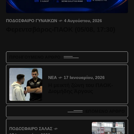
ΠΟΔΌΣΦΑΙΡΟ ΓΥΝΑΙΚΏΝ
4 Αυγούστου, 2026
Φερεντσβάρος-ΠΑΟΚ (05/08, 17:30)
ΠΡΟΗΓΟΎΜΕΝΟ ΆΡΘΡΟ
ΝΈΑ
17 Ιανουαρίου, 2026
Η μεικτή ζώνη του ΠΑΟΚ-
Διομήδης Άργους
ΕΠΌΜΕΝΟ ΆΡΘΡΟ
ΠΟΔΌΣΦΑΙΡΟ ΣΆΛΑΣ