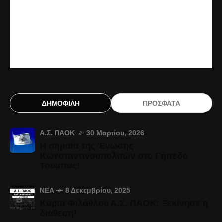
ΔΗΜΟΦΙΛΗ
ΠΡΟΣΦΑΤΑ
Α.Σ. ΠΑΟΚ
30 Μαρτίου, 2026
Η σημαία της Ένωσης
Κωνσταντινουπολιτών στο Γήπεδο
Τούμπας!
ΝΈΑ
8 Δεκεμβρίου, 2025
Κάρτα Φιλάθλου Α.Σ. ΠΑΟΚ: Ξεκίνησε η
διάθεση!