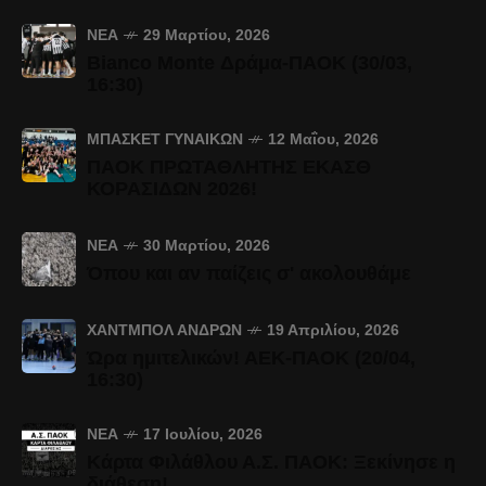
ΝΈΑ
29 Μαρτίου, 2026
Bianco Monte Δράμα-ΠΑΟΚ (30/03,
16:30)
ΜΠΆΣΚΕΤ ΓΥΝΑΙΚΏΝ
12 Μαΐου, 2026
ΠΑΟΚ ΠΡΩΤΑΘΛΗΤΗΣ ΕΚΑΣΘ
ΚΟΡΑΣΙΔΩΝ 2026!
ΝΈΑ
30 Μαρτίου, 2026
Όπου και αν παίζεις σ' ακολουθάμε
ΧΆΝΤΜΠΟΛ ΑΝΔΡΏΝ
19 Απριλίου, 2026
Ώρα ημιτελικών! ΑΕΚ-ΠΑΟΚ (20/04,
16:30)
ΝΈΑ
17 Ιουλίου, 2026
Κάρτα Φιλάθλου Α.Σ. ΠΑΟΚ: Ξεκίνησε η
διάθεση!