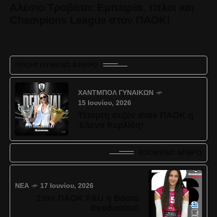
Αλέσιο Τροβάτο: Εμπειρία, τίτλοι και
Champions League στον ΠΑΟΚ!
ΠΡΟΗΓΟΎΜΕΝΟ ΆΡΘΡΟ
ΧΆΝΤΜΠΟΛ ΓΥΝΑΙΚΏΝ
15 Ιουνίου, 2026
Τέταρτη σεζόν στον ΠΑΟΚ η
Έλενα Κερλίδη!
ΕΠΌΜΕΝΟ ΆΡΘΡΟ
ΝΈΑ
17 Ιουνίου, 2026
Στον ΠΑΟΚ F&U η Βάσια
Θεοδοσίου!