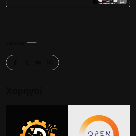
JOIN US
Χορηγοί