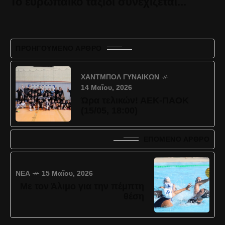
Το ευρωπαϊκό ταξίδι συνεχίζεται...
ΠΡΟΗΓΟΎΜΕΝΟ ΆΡΘΡΟ
ΧΆΝΤΜΠΟΛ ΓΥΝΑΙΚΏΝ
14 Μαΐου, 2026
Ώρα τελικών! ΑΕΚ-ΠΑΟΚ
(15/05, 18:00)
ΕΠΌΜΕΝΟ ΆΡΘΡΟ
ΝΈΑ
15 Μαΐου, 2026
Με τον Άλιμο για την πέμπτη
θέση