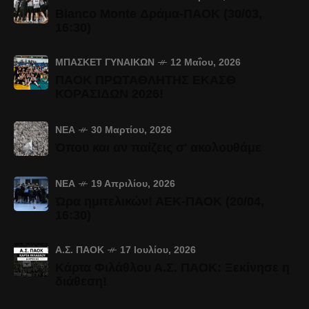
Bianco Monte Δράμα-ΠΑΟΚ (30/03,
16:30)
ΜΠΆΣΚΕΤ ΓΥΝΑΙΚΏΝ
12 Μαΐου, 2026
ΠΑΟΚ ΠΡΩΤΑΘΛΗΤΗΣ ΕΚΑΣΘ
ΚΟΡΑΣΙΔΩΝ 2026!
ΝΈΑ
30 Μαρτίου, 2026
Όπου και αν παίζεις σ' ακολουθάμε
ΝΈΑ
19 Απριλίου, 2026
Ώρα ημιτελικών! ΑΕΚ-ΠΑΟΚ (20/04,
16:30)
Α.Σ. ΠΑΟΚ
17 Ιουλίου, 2026
Κάρτα Φιλάθλου Α.Σ. ΠΑΟΚ: Ξεκίνησε η
διάθεση!