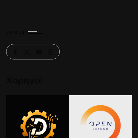
JOIN US
Χορηγοί