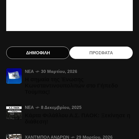
ΔΗΜΟΦΙΛΗ
ΠΡΟΣΦΑΤΑ
ΝΈΑ
30 Μαρτίου, 2026
Η σημαία της Ένωσης
Κωνσταντινουπολιτών στο Γήπεδο
Τούμπας!
ΝΈΑ
8 Δεκεμβρίου, 2025
Κάρτα Φιλάθλου Α.Σ. ΠΑΟΚ: Ξεκίνησε η
διάθεση!
ΧΆΝΤΜΠΟΛ ΑΝΔΡΏΝ
29 Μαρτίου, 2026