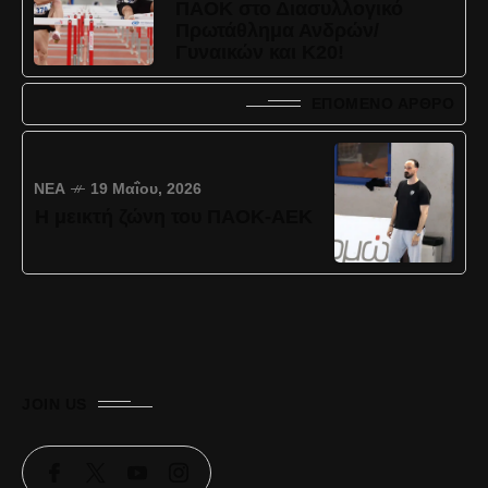
ΠΑΟΚ στο Διασυλλογικό
Πρωτάθλημα Ανδρών/
Γυναικών και Κ20!
ΕΠΌΜΕΝΟ ΆΡΘΡΟ
ΝΈΑ
19 Μαΐου, 2026
Η μεικτή ζώνη του ΠΑΟΚ-ΑΕΚ
JOIN US