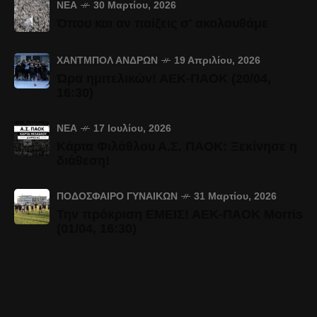
ΝΈΑ
30 Μαρτίου, 2026
Όπου και αν παίζεις σ' ακολουθάμε
ΧΆΝΤΜΠΟΛ ΑΝΔΡΏΝ
19 Απριλίου, 2026
Ώρα ημιτελικών! ΑΕΚ-ΠΑΟΚ (20/04,
16:30)
ΝΈΑ
17 Ιουλίου, 2026
Κάρτα Φιλάθλου Α.Σ. ΠΑΟΚ: Ξεκίνησε η
διάθεση!
ΠΟΔΌΣΦΑΙΡΟ ΓΥΝΑΙΚΏΝ
31 Μαρτίου, 2026
Την πρόκριση ΕΜΕΙΣ! ΑΕΚ-ΠΑΟΚ Morris
(01/04, 16:30)