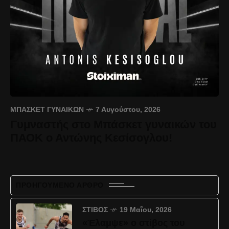
ΜΠΆΣΚΕΤ ΓΥΝΑΙΚΏΝ
7 Αυγούστου, 2026
Γυμναστής στο Μπάσκετ γυναικών του
ΠΑΟΚ ο Αντώνης Κεσίσογλου!
ΠΡΟΗΓΟΎΜΕΝΟ ΆΡΘΡΟ
ΣΤΊΒΟΣ
19 Μαΐου, 2026
«Έλαμψε» ο στίβος του