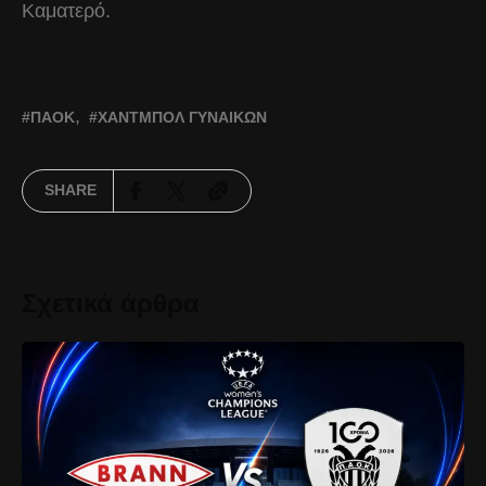
Καματερό.
ΠΑΟΚ
ΧΆΝΤΜΠΟΛ ΓΥΝΑΙΚΏΝ
SHARE
Σχετικά άρθρα