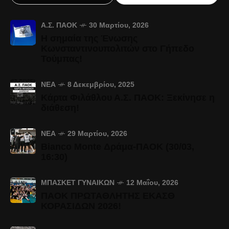
Α.Σ. ΠΑΟΚ
30 Μαρτίου, 2026
Η σημαία της Ένωσης
Κωνσταντινουπολιτών στο Γήπεδο
Τούμπας!
ΝΈΑ
8 Δεκεμβρίου, 2025
Κάρτα Φιλάθλου Α.Σ. ΠΑΟΚ: Ξεκίνησε η
διάθεση!
ΝΈΑ
29 Μαρτίου, 2026
Bianco Monte Δράμα-ΠΑΟΚ (30/03,
16:30)
ΜΠΆΣΚΕΤ ΓΥΝΑΙΚΏΝ
12 Μαΐου, 2026
ΠΑΟΚ ΠΡΩΤΑΘΛΗΤΗΣ ΕΚΑΣΘ
ΚΟΡΑΣΙΔΩΝ 2026!