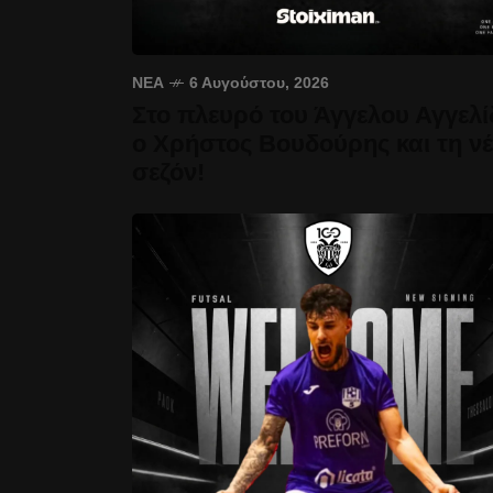
ΝΈΑ
6 Αυγούστου, 2026
Στο πλευρό του Άγγελου Αγγελί
ο Χρήστος Βουδούρης και τη ν
σεζόν!