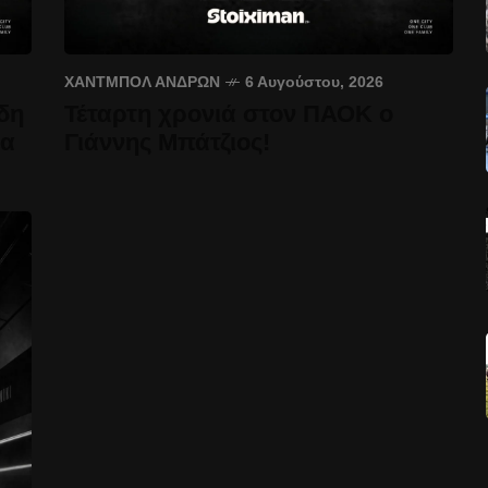
ΧΆΝΤΜΠΟΛ ΑΝΔΡΏΝ
6 Αυγούστου, 2026
δη
Τέταρτη χρονιά στον ΠΑΟΚ ο
έα
Γιάννης Μπάτζιος!