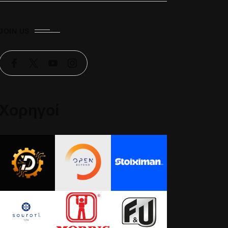
JOIN US
Χορηγοί