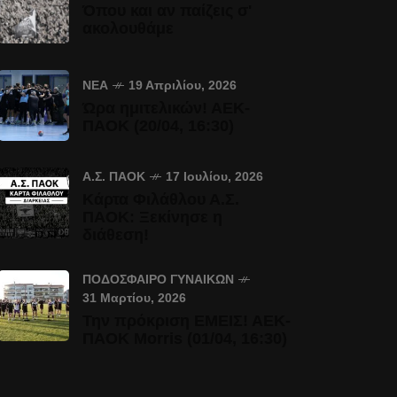
Όπου και αν παίζεις σ'
ακολουθάμε
ΝΈΑ
19 Απριλίου, 2026
Ώρα ημιτελικών! ΑΕΚ-
ΠΑΟΚ (20/04, 16:30)
Α.Σ. ΠΑΟΚ
17 Ιουλίου, 2026
Κάρτα Φιλάθλου Α.Σ.
ΠΑΟΚ: Ξεκίνησε η
διάθεση!
ΠΟΔΌΣΦΑΙΡΟ ΓΥΝΑΙΚΏΝ
31 Μαρτίου, 2026
Την πρόκριση ΕΜΕΙΣ! ΑΕΚ-
ΠΑΟΚ Morris (01/04, 16:30)