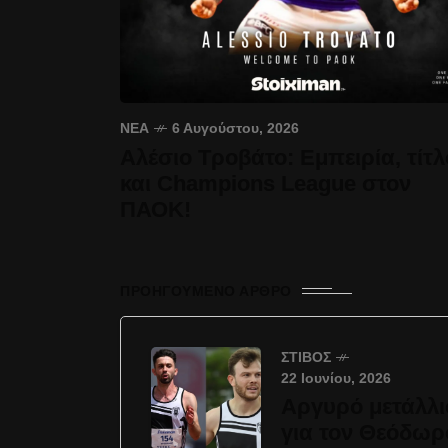
ΝΈΑ
6 Αυγούστου, 2026
Αλέσιο Τροβάτο: Εμπειρία, τίτλ
και Champions League στον
ΠΑΟΚ!
ΠΡΟΗΓΟΎΜΕΝΟ ΆΡΘΡΟ
ΣΤΊΒΟΣ
22 Ιουνίου, 2026
Αργυρό μετάλλι
για τον Θεόδωρ