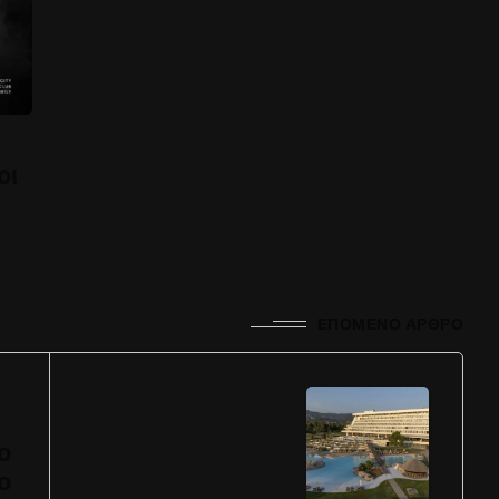
οι
ΕΠΌΜΕΝΟ ΆΡΘΡΟ
ο
ο