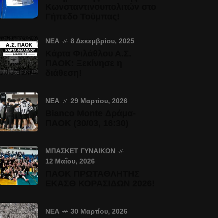
Κωνσταντινουπολιτών στο
Γήπεδο Τούμπας!
ΝΈΑ
8 Δεκεμβρίου, 2025
Κάρτα Φιλάθλου Α.Σ.
ΠΑΟΚ: Ξεκίνησε η
διάθεση!
ΝΈΑ
29 Μαρτίου, 2026
Bianco Monte Δράμα-
ΠΑΟΚ (30/03, 16:30)
ΜΠΆΣΚΕΤ ΓΥΝΑΙΚΏΝ
12 Μαΐου, 2026
ΠΑΟΚ ΠΡΩΤΑΘΛΗΤΗΣ
ΕΚΑΣΘ ΚΟΡΑΣΙΔΩΝ 2026!
ΝΈΑ
30 Μαρτίου, 2026