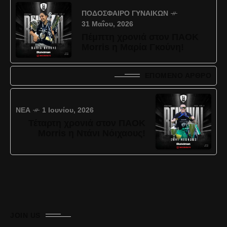
ΠΟΔΌΣΦΑΙΡΟ ΓΥΝΑΙΚΏΝ
31 Μαΐου, 2026
Πέμπτη χρονιά στον ΠΑΟΚ
Morris η Μαρία Γκούνη!
ΕΠΌΜΕΝΟ ΆΡΘΡΟ
ΝΈΑ
1 Ιουνίου, 2026
Τέταρτη χρονιά στον ΠΑΟΚ
Morris η Ντάνι Νόιχαους!
JOIN US