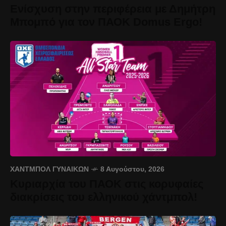
Ενίσχυση στην περιφέρεια με Δημήτρη
Μπομπό για τον ΠΑΟΚ Domus Ergo!
ΧΆΝΤΜΠΟΛ ΓΥΝΑΙΚΏΝ
8 Αυγούστου, 2026
Κυριαρχία του ΠΑΟΚ στις κορυφαίες
διακρίσεις του ελληνικού χάντμπολ!