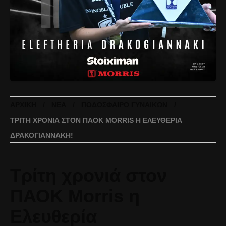
ΑΡΧΙΚΉ
ΝΈΑ
ΠΟΔΌΣΦΑΙΡΟ ΓΥΝΑΙΚΏΝ
ΤΡΊΤΗ ΧΡΟΝΙΆ ΣΤΟΝ ΠΑΟΚ MORRIS Η ΕΛΕΥΘΕΡΊΑ
ΔΡΑΚΟΓΙΑΝΝΆΚΗ!
Τρίτη χρονιά στον
ΠΑΟΚ Morris η
Ελευθερία