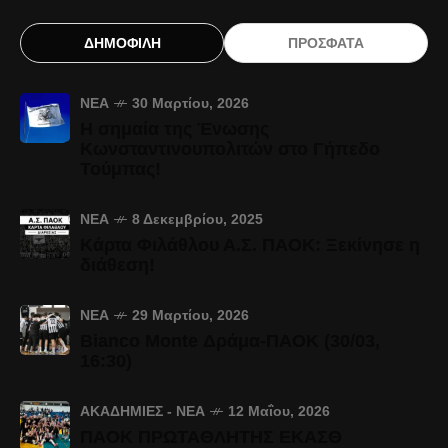
ΔΗΜΟΦΙΛΗ
ΠΡΟΣΦΑΤΑ
ΝΈΑ
30 Μαρτίου, 2026
Η σημαία της Ένωσης
Κωνσταντινουπολιτών στο Γήπεδο
Τούμπας!
ΝΈΑ
8 Δεκεμβρίου, 2025
Κάρτα Φιλάθλου Α.Σ. ΠΑΟΚ: Ξεκίνησε η
διάθεση!
ΝΈΑ
29 Μαρτίου, 2026
Bianco Monte Δράμα-ΠΑΟΚ (30/03,
16:30)
ΑΚΑΔΗΜΊΕΣ - ΝΈΑ
12 Μαΐου, 2026
ΠΑΟΚ ΠΡΩΤΑΘΛΗΤΗΣ ΕΚΑΣΘ