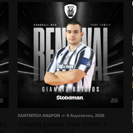
ΧΆΝΤΜΠΟΛ ΑΝΔΡΏΝ
6 Αυγούστου, 2026
δη
Τέταρτη χρονιά στον ΠΑΟΚ ο
έα
Γιάννης Μπάτζιος!