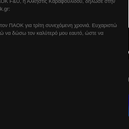
ΠΑΟΚ F&U, η Άλκηστις Καραφουλίδου, δήλωσε στην
k.gr:
ον ΠΑΟΚ για τρίτη συνεχόμενη χρονιά. Ευχαριστώ
νώ να δώσω τον καλύτερό μου εαυτό, ώστε να