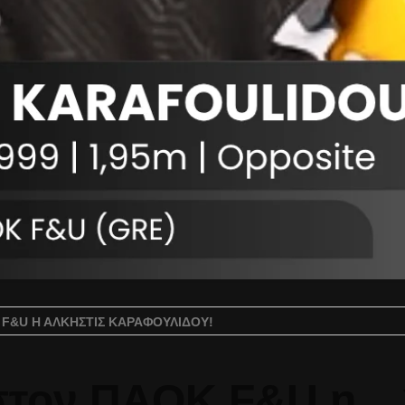
 F&U Η ΆΛΚΗΣΤΙΣ ΚΑΡΑΦΟΥΛΊΔΟΥ!
 στον ΠΑΟΚ F&U η