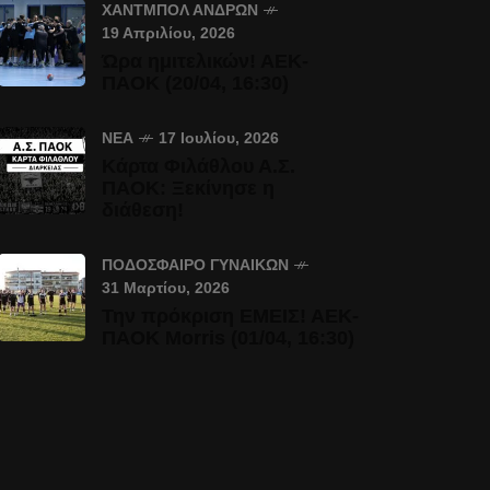
ΧΆΝΤΜΠΟΛ ΑΝΔΡΏΝ
19 Απριλίου, 2026
Ώρα ημιτελικών! ΑΕΚ-
ΠΑΟΚ (20/04, 16:30)
ΝΈΑ
17 Ιουλίου, 2026
Κάρτα Φιλάθλου Α.Σ.
ΠΑΟΚ: Ξεκίνησε η
διάθεση!
ΠΟΔΌΣΦΑΙΡΟ ΓΥΝΑΙΚΏΝ
31 Μαρτίου, 2026
Την πρόκριση ΕΜΕΙΣ! ΑΕΚ-
ΠΑΟΚ Morris (01/04, 16:30)