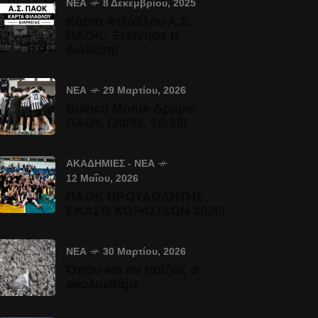
ΝΈΑ
8 Δεκεμβρίου, 2025
Κάρτα Φιλάθλου Α.Σ.
ΠΑΟΚ: Ξεκίνησε η
διάθεση!
ΝΈΑ
29 Μαρτίου, 2026
Bianco Monte Δράμα-
ΠΑΟΚ (30/03, 16:30)
ΑΚΑΔΗΜΊΕΣ - ΝΈΑ
12 Μαΐου, 2026
ΠΑΟΚ ΠΡΩΤΑΘΛΗΤΗΣ
ΕΚΑΣΘ ΚΟΡΑΣΙΔΩΝ 2026!
ΝΈΑ
30 Μαρτίου, 2026
Όπου και αν παίζεις σ'
ακολουθάμε