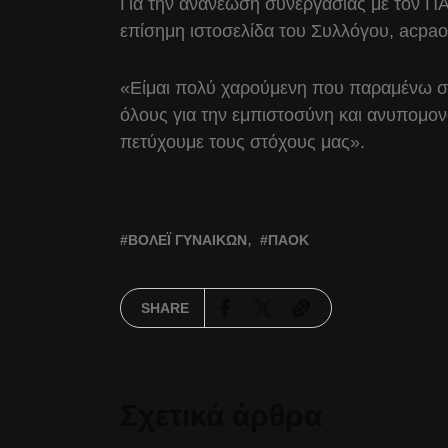
Για την ανανέωση συνεργασίας με τον 
επίσημη ιστοσελίδα του Συλλόγου, acpao
«Είμαι πολύ χαρούμενη που παραμένω στ
όλους για την εμπιστοσύνη και ανυπομο
πετύχουμε τους στόχους μας».
ΒΌΛΕΪ ΓΥΝΑΙΚΏΝ
ΠΑΟΚ
SHARE
Σχετικά άρθρα