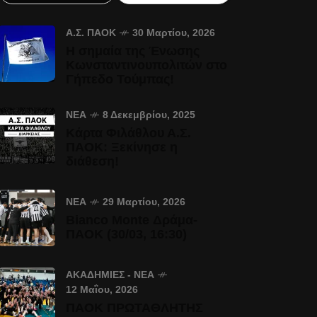
Α.Σ. ΠΑΟΚ
30 Μαρτίου, 2026
Η σημαία της Ένωσης
Κωνσταντινουπολιτών στο
Γήπεδο Τούμπας!
ΝΈΑ
8 Δεκεμβρίου, 2025
Κάρτα Φιλάθλου Α.Σ.
ΠΑΟΚ: Ξεκίνησε η
διάθεση!
ΝΈΑ
29 Μαρτίου, 2026
Bianco Monte Δράμα-
ΠΑΟΚ (30/03, 16:30)
ΑΚΑΔΗΜΊΕΣ - ΝΈΑ
12 Μαΐου, 2026
ΠΑΟΚ ΠΡΩΤΑΘΛΗΤΗΣ