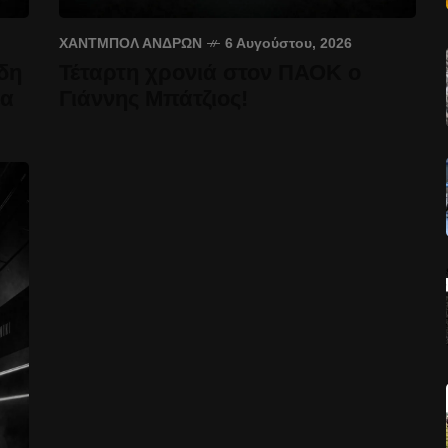
ΧΆΝΤΜΠΟΛ ΑΝΔΡΏΝ
6 Αυγούστου, 2026
δη
Τέταρτη χρονιά στον ΠΑΟΚ ο
έα
Γιάννης Μπάτζιος!