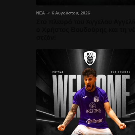
ΝΈΑ
6 Αυγούστου, 2026
Στο πλευρό του Άγγελου Αγγελί
ο Χρήστος Βουδούρης και τη ν
σεζόν!