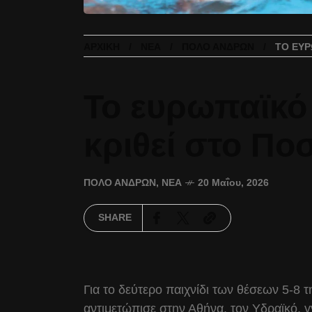
ΑΡΧΙΚΉ
ΝΈΑ
ΠΌΛΟ ΑΝΔΡΏΝ
ΤΟ ΕΥΡ
Το ευρωπαϊκό 
κριθεί στο Πο
ΠΌΛΟ ΑΝΔΡΏΝ
,
ΝΈΑ
20 Μαΐου, 2026
SHARE
Για το δεύτερο παιχνίδι των θέσεων 5-
αντιμετώπισε στην Αθήνα, τον Υδραϊκό, γ