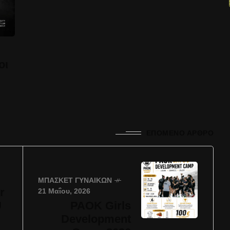
οι
ΕΠΌΜΕΝΟ ΆΡΘΡΟ
ΜΠΆΣΚΕΤ ΓΥΝΑΙΚΏΝ
r
21 Μαΐου, 2026
U
PAOK Girls
Development