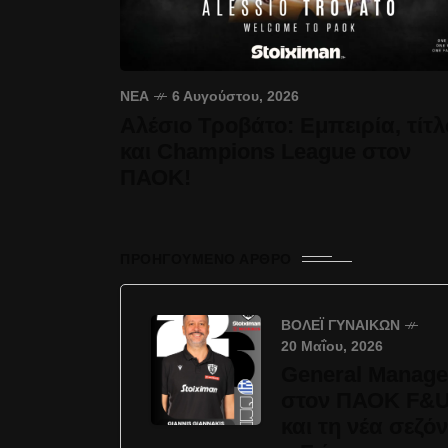
ΝΈΑ
6 Αυγούστου, 2026
Αλέσιο Τροβάτο: Εμπειρία, τίτλ
και Champions League στον
ΠΑΟΚ!
ΠΡΟΗΓΟΎΜΕΝΟ ΆΡΘΡΟ
ΒΌΛΕΪ ΓΥΝΑΙΚΏΝ
20 Μαΐου, 2026
General Manage
στον ΠΑΟΚ F&
και τη νέα σεζόν