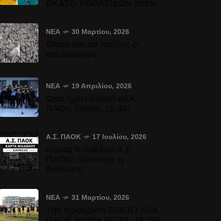
ΕΚΑΣΘ ΚΟΡΑΣΙΔΩΝ 2026!
ΝΈΑ
30 Μαρτίου, 2026
Όπου και αν παίζεις σ'
ακολουθάμε
ΝΈΑ
19 Απριλίου, 2026
Ώρα ημιτελικών! ΑΕΚ-
ΠΑΟΚ (20/04, 16:30)
Α.Σ. ΠΑΟΚ
17 Ιουλίου, 2026
Κάρτα Φιλάθλου Α.Σ.
ΠΑΟΚ: Ξεκίνησε η
διάθεση!
ΝΈΑ
31 Μαρτίου, 2026
Την πρόκριση ΕΜΕΙΣ! ΑΕΚ-
ΠΑΟΚ Morris (01/04, 16:30)