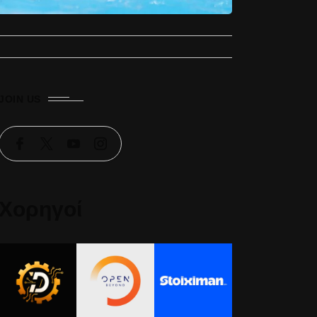
JOIN US
Χορηγοί