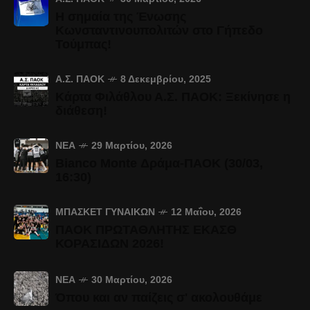
Η σημαία της Ένωσης
Κωνσταντινουπολιτών στο Γήπεδο
Τούμπας!
Α.Σ. ΠΑΟΚ
8 Δεκεμβρίου, 2025
Κάρτα Φιλάθλου Α.Σ. ΠΑΟΚ: Ξεκίνησε η
διάθεση!
ΝΈΑ
29 Μαρτίου, 2026
Bianco Monte Δράμα-ΠΑΟΚ (30/03,
16:30)
ΜΠΆΣΚΕΤ ΓΥΝΑΙΚΏΝ
12 Μαΐου, 2026
ΠΑΟΚ ΠΡΩΤΑΘΛΗΤΗΣ ΕΚΑΣΘ
ΚΟΡΑΣΙΔΩΝ 2026!
ΝΈΑ
30 Μαρτίου, 2026
Όπου και αν παίζεις σ' ακολουθάμε