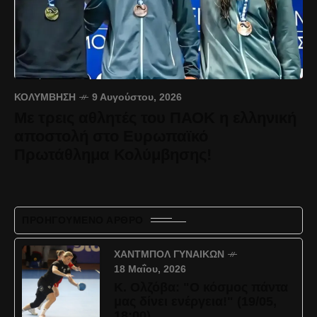
ΚΟΛΎΜΒΗΣΗ
9 Αυγούστου, 2026
Με τρεις αθλητές του ΠΑΟΚ η ελληνική
αποστολή στο Ευρωπαϊκό
Πρωτάθλημα Κολύμβησης!
ΠΡΟΗΓΟΎΜΕΝΟ ΆΡΘΡΟ
ΧΆΝΤΜΠΟΛ ΓΥΝΑΙΚΏΝ
18 Μαΐου, 2026
Κ. Ολζόβα: "Ο κόσμος πάντα
μας δίνει ενέργεια!" (19/05,
18:00)