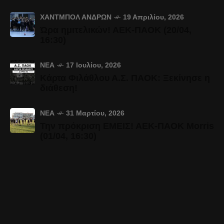
ΧΆΝΤΜΠΟΛ ΑΝΔΡΏΝ
19 Απριλίου, 2026
Ώρα ημιτελικών! ΑΕΚ-ΠΑΟΚ (20/04,
16:30)
ΝΈΑ
17 Ιουλίου, 2026
Κάρτα Φιλάθλου Α.Σ. ΠΑΟΚ: Ξεκίνησε η
διάθεση!
ΝΈΑ
31 Μαρτίου, 2026
Την πρόκριση ΕΜΕΙΣ! ΑΕΚ-ΠΑΟΚ Morris
(01/04, 16:30)