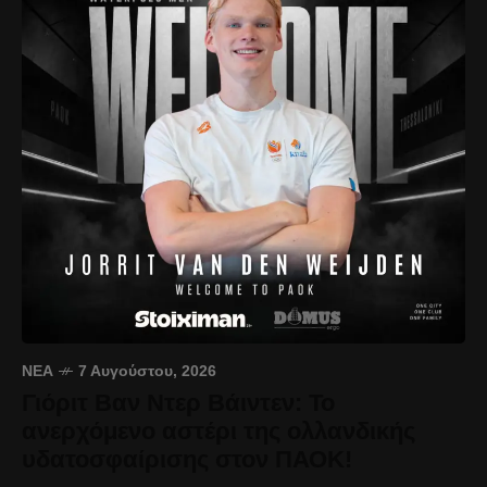
ΝΈΑ
7 Αυγούστου, 2026
Γιόριτ Βαν Ντερ Βάιντεν: Το
ανερχόμενο αστέρι της ολλανδικής
υδατοσφαίρισης στον ΠΑΟΚ!