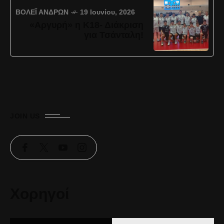
ΒΌΛΕΪ ΑΝΔΡΏΝ
19 Ιουνίου, 2026
«Αργυρή» η Κ18- Διάκριση
για Τσάνταλη!
JOIN US
Χορηγοί