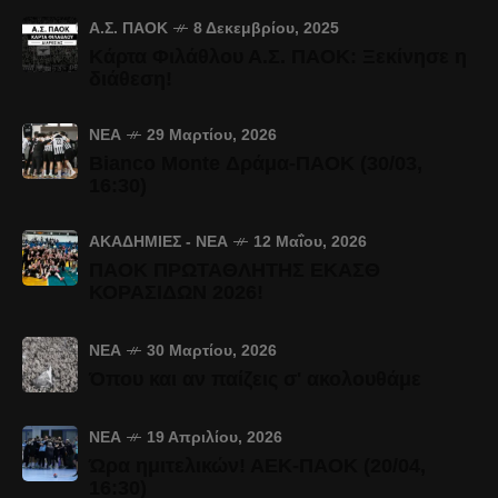
Α.Σ. ΠΑΟΚ
8 Δεκεμβρίου, 2025
Κάρτα Φιλάθλου Α.Σ. ΠΑΟΚ: Ξεκίνησε η
διάθεση!
ΝΈΑ
29 Μαρτίου, 2026
Bianco Monte Δράμα-ΠΑΟΚ (30/03,
16:30)
ΑΚΑΔΗΜΊΕΣ - ΝΈΑ
12 Μαΐου, 2026
ΠΑΟΚ ΠΡΩΤΑΘΛΗΤΗΣ ΕΚΑΣΘ
ΚΟΡΑΣΙΔΩΝ 2026!
ΝΈΑ
30 Μαρτίου, 2026
Όπου και αν παίζεις σ' ακολουθάμε
ΝΈΑ
19 Απριλίου, 2026
Ώρα ημιτελικών! ΑΕΚ-ΠΑΟΚ (20/04,
16:30)