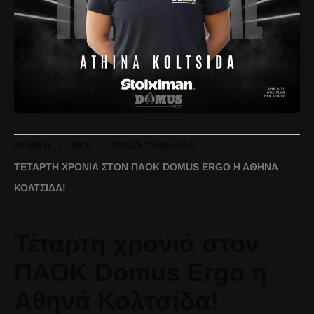
ΑΡΧΙΚΉ
ΝΈΑ
ΠΌΛΟ ΓΥΝΑΙΚΏΝ
ΤΈΤΑΡΤΗ ΧΡΟΝΙΆ ΣΤΟΝ ΠΑΟΚ DOMUS ERGO Η ΑΘΗΝΆ
ΚΟΛΤΣΊΔΑ!
Τέταρτη χρονιά στον
ΠΑΟΚ Domus Ergo η
Αθηνά Κολτσίδα!