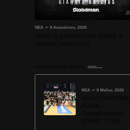
ΝΈΑ
6 Αυγούστου, 2026
Τέταρτη χρονιά στον ΠΑΟΚ ο
Γιάννης Μπάτζιος!
ΠΡΟΗΓΟΎΜΕΝΟ ΆΡΘΡΟ
ΝΈΑ
8 Μαΐου, 2026
ΟΛΟΙ ΠΑΛΑΤΑΚΙ
ΠΑΟΚ-
Παναθηναϊκός
(09/05, 17:30)