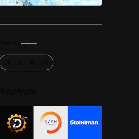
JOIN US
Χορηγοί