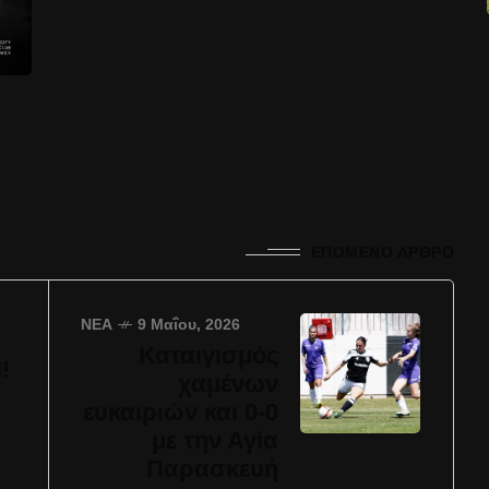
ΕΠΌΜΕΝΟ ΆΡΘΡΟ
ΝΈΑ
9 Μαΐου, 2026
Καταιγισμός
!
χαμένων
ευκαιριών και 0-0
με την Αγία
Παρασκευή