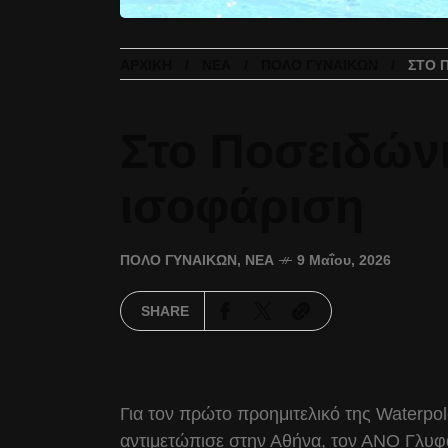
ΑΡΧΙΚΉ
ΝΈΑ
ΠΌΛΟ ΓΥΝΑΙΚΏΝ
ΣΤΟ 
Στο Ποσειδώνι
ισοφάριση
ΠΌΛΟ ΓΥΝΑΙΚΏΝ
,
ΝΈΑ
9 Μαΐου, 2026
SHARE
Για τον πρώτο προημιτελικό της Waterp
αντιμετώπισε στην Αθήνα, τον ΑΝΟ Γλυφά