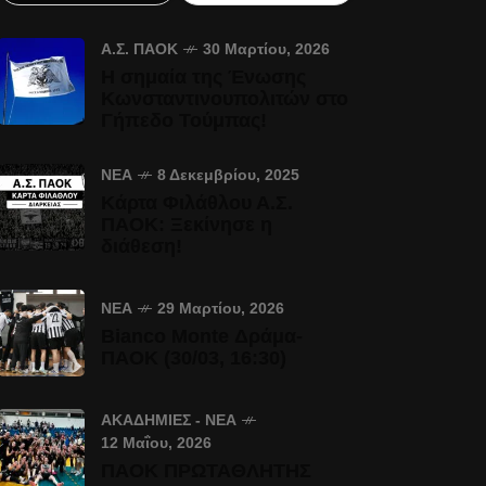
Α.Σ. ΠΑΟΚ
30 Μαρτίου, 2026
Η σημαία της Ένωσης
Κωνσταντινουπολιτών στο
Γήπεδο Τούμπας!
ΝΈΑ
8 Δεκεμβρίου, 2025
Κάρτα Φιλάθλου Α.Σ.
ΠΑΟΚ: Ξεκίνησε η
διάθεση!
ΝΈΑ
29 Μαρτίου, 2026
Bianco Monte Δράμα-
ΠΑΟΚ (30/03, 16:30)
ΑΚΑΔΗΜΊΕΣ - ΝΈΑ
12 Μαΐου, 2026
ΠΑΟΚ ΠΡΩΤΑΘΛΗΤΗΣ