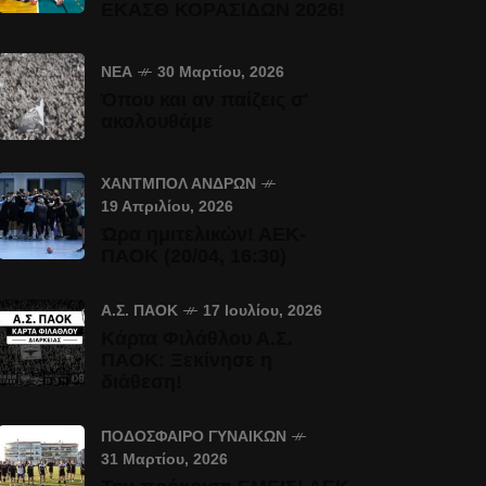
ΕΚΑΣΘ ΚΟΡΑΣΙΔΩΝ 2026!
ΝΈΑ
30 Μαρτίου, 2026
Όπου και αν παίζεις σ'
ακολουθάμε
ΧΆΝΤΜΠΟΛ ΑΝΔΡΏΝ
19 Απριλίου, 2026
Ώρα ημιτελικών! ΑΕΚ-
ΠΑΟΚ (20/04, 16:30)
Α.Σ. ΠΑΟΚ
17 Ιουλίου, 2026
Κάρτα Φιλάθλου Α.Σ.
ΠΑΟΚ: Ξεκίνησε η
διάθεση!
ΠΟΔΌΣΦΑΙΡΟ ΓΥΝΑΙΚΏΝ
31 Μαρτίου, 2026