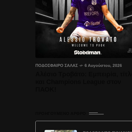
ΠΟΔΌΣΦΑΙΡΟ ΣΆΛΑΣ
6 Αυγούστου, 2026
Αλέσιο Τροβάτο: Εμπειρία, τίτλ
και Champions League στον
ΠΑΟΚ!
ΠΡΟΗΓΟΎΜΕΝΟ ΆΡΘΡΟ