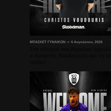
ΜΠΆΣΚΕΤ ΓΥΝΑΙΚΏΝ
6 Αυγούστου, 2026
Στο πλευρό του Άγγελου Αγγελί
ο Χρήστος Βουδούρης και τη ν
σεζόν!