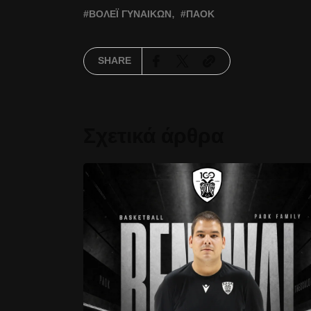
ΒΌΛΕΪ ΓΥΝΑΙΚΏΝ
ΠΑΟΚ
SHARE
Σχετικά άρθρα