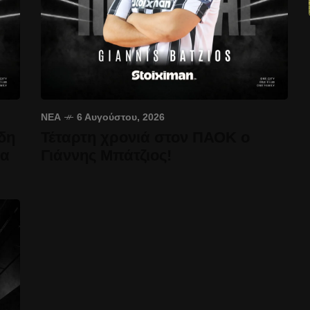
ΝΈΑ
6 Αυγούστου, 2026
δη
Τέταρτη χρονιά στον ΠΑΟΚ ο
έα
Γιάννης Μπάτζιος!