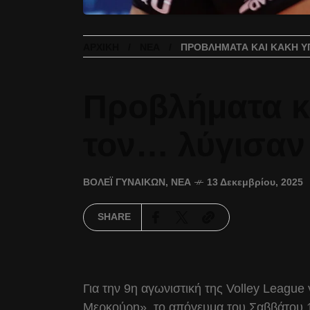
ΑΡΧΙΚΉ
ΝΈΑ
ΠΡΟΒΛΉΜΑΤΑ ΚΑΙ ΚΑΚΉ Υ
Προβλήματα κ
τον… λύγισαν
ΒΌΛΕΪ ΓΥΝΑΙΚΏΝ
,
ΝΈΑ
13 Δεκεμβρίου, 2025
SHARE
Για την 9η αγωνιστική της Volley Leagu
Μερκούρη», το απόγευμα του Σαββάτου 1