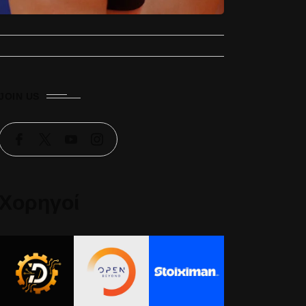
JOIN US
Χορηγοί