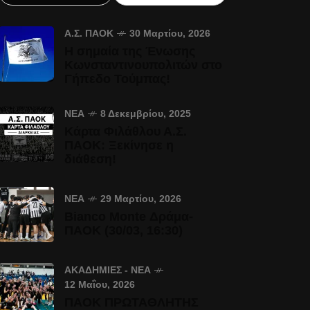
Α.Σ. ΠΑΟΚ
30 Μαρτίου, 2026
Η σημαία της Ένωσης
Κωνσταντινουπολιτών στο
Γήπεδο Τούμπας!
ΝΈΑ
8 Δεκεμβρίου, 2025
Κάρτα Φιλάθλου Α.Σ.
ΠΑΟΚ: Ξεκίνησε η
διάθεση!
ΝΈΑ
29 Μαρτίου, 2026
Bianco Monte Δράμα-
ΠΑΟΚ (30/03, 16:30)
ΑΚΑΔΗΜΊΕΣ - ΝΈΑ
12 Μαΐου, 2026
ΠΑΟΚ ΠΡΩΤΑΘΛΗΤΗΣ