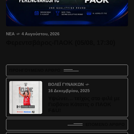
ΝΈΑ
4 Αυγούστου, 2026
Φερεντσβάρος-ΠΑΟΚ (05/08, 17:30)
ΠΡΟΗΓΟΎΜΕΝΟ ΆΡΘΡΟ
ΒΌΛΕΪ ΓΥΝΑΙΚΏΝ
16 Δεκεμβρίου, 2025
Υψώνει… τείχος στο φιλέ με
Γιοβάνα Κότσιτς ο ΠΑΟΚ
F&U!
ΕΠΌΜΕΝΟ ΆΡΘΡΟ