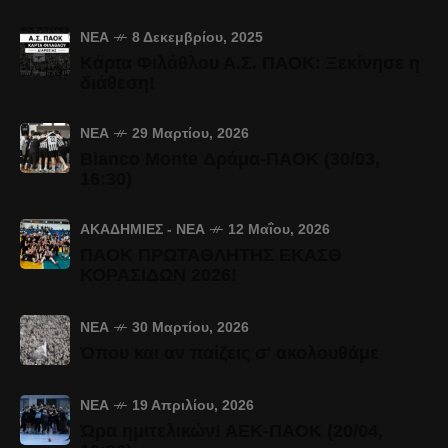
ΝΈΑ
8 Δεκεμβρίου, 2025
Κάρτα Φιλάθλου Α.Σ. ΠΑΟΚ: Ξεκίνησε η
διάθεση!
ΝΈΑ
29 Μαρτίου, 2026
Bianco Monte Δράμα-ΠΑΟΚ (30/03,
16:30)
ΑΚΑΔΗΜΊΕΣ - ΝΈΑ
12 Μαΐου, 2026
ΠΑΟΚ ΠΡΩΤΑΘΛΗΤΗΣ ΕΚΑΣΘ
ΚΟΡΑΣΙΔΩΝ 2026!
ΝΈΑ
30 Μαρτίου, 2026
Όπου και αν παίζεις σ' ακολουθάμε
ΝΈΑ
19 Απριλίου, 2026
Ώρα ημιτελικών! ΑΕΚ-ΠΑΟΚ (20/04,