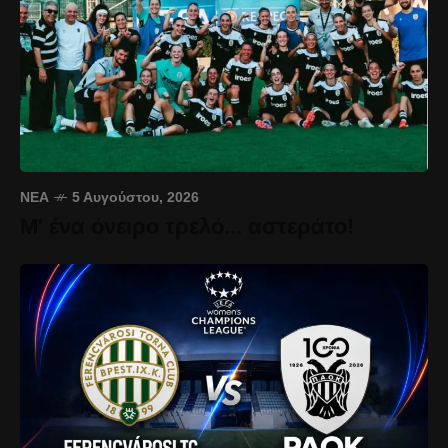
ΝΈΑ
5 Αυγούστου, 2026
Μ' ένα όνειρο τρελό... αστεράτο!