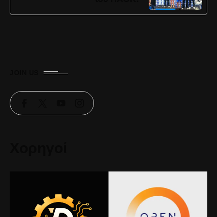
JOIN US
Χορηγοί