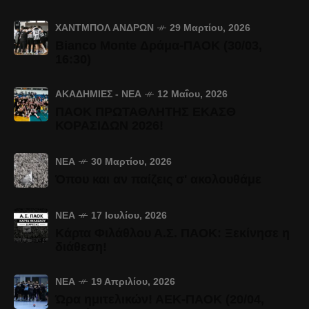
ΧΆΝΤΜΠΟΛ ΑΝΔΡΏΝ
29 Μαρτίου, 2026
Bianco Monte Δράμα-ΠΑΟΚ (30/03,
16:30)
ΑΚΑΔΗΜΊΕΣ - ΝΈΑ
12 Μαΐου, 2026
ΠΑΟΚ ΠΡΩΤΑΘΛΗΤΗΣ ΕΚΑΣΘ
ΚΟΡΑΣΙΔΩΝ 2026!
ΝΈΑ
30 Μαρτίου, 2026
Όπου και αν παίζεις σ' ακολουθάμε
ΝΈΑ
17 Ιουλίου, 2026
Κάρτα Φιλάθλου Α.Σ. ΠΑΟΚ: Ξεκίνησε η
διάθεση!
ΝΈΑ
19 Απριλίου, 2026
Ώρα ημιτελικών! ΑΕΚ-ΠΑΟΚ (20/04,