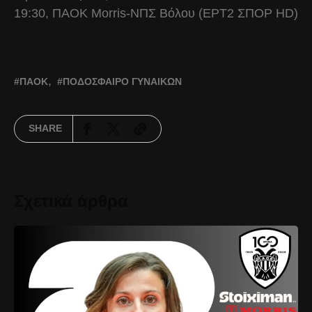
19:30, ΠΑΟΚ Morris-ΝΠΣ Βόλου (ΕΡΤ2 ΣΠΟΡ HD)
ΠΑΟΚ
ΠΟΔΌΣΦΑΙΡΟ ΓΥΝΑΙΚΏΝ
SHARE
Σχετικά άρθρα