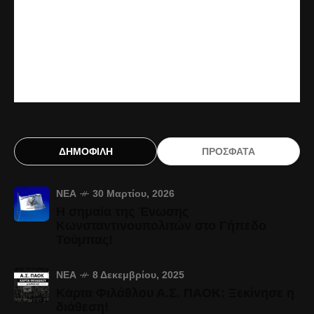
ΔΗΜΟΦΙΛΗ
ΠΡΟΣΦΑΤΑ
ΝΈΑ
30 Μαρτίου, 2026
Η σημαία της Ένωσης
Κωνσταντινουπολιτών στο Γήπεδο
Τούμπας!
ΝΈΑ
8 Δεκεμβρίου, 2025
Κάρτα Φιλάθλου Α.Σ. ΠΑΟΚ: Ξεκίνησε η
διάθεση!