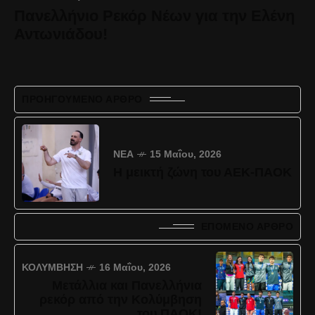
Πανελλήνιο Ρεκόρ Νέων για την Ελένη
Αντωνιάδου!
ΠΡΟΗΓΟΎΜΕΝΟ ΆΡΘΡΟ
ΝΈΑ
15 Μαΐου, 2026
Η μεικτή ζώνη του ΑΕΚ-ΠΑΟΚ
ΕΠΌΜΕΝΟ ΆΡΘΡΟ
ΚΟΛΎΜΒΗΣΗ
16 Μαΐου, 2026
Μετάλλια και Πανελλήνια
ρεκόρ από την Κολύμβηση
του ΠΑΟΚ!