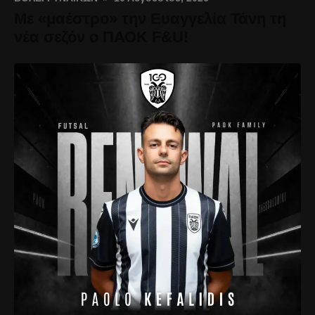
Με «μαέστρο» την Ευαγγελία Τάνη τη
νέα σεζόν ο ΠΑΟΚ F&U!