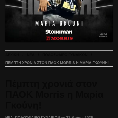
ΑΡΧΙΚΉ
ΝΈΑ
ΠΟΔΌΣΦΑΙΡΟ ΓΥΝΑΙΚΏΝ
ΠΈΜΠΤΗ ΧΡΟΝΙΆ ΣΤΟΝ ΠΑΟΚ MORRIS Η ΜΑΡΊΑ ΓΚΟΎΝΗ!
Πέμπτη χρονιά στον
ΠΑΟΚ Morris η Μαρία
Γκούνη!
ΝΈΑ
,
ΠΟΔΌΣΦΑΙΡΟ ΓΥΝΑΙΚΏΝ
31 Μαΐου, 2026