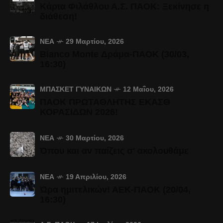
Κάρτα Φιλάθλου Α.Σ. ΠΑΟΚ: Ξεκίνησε η
διάθεση!
ΝΈΑ
29 Μαρτίου, 2026
Bianco Monte Δράμα-ΠΑΟΚ (30/03,
16:30)
ΜΠΆΣΚΕΤ ΓΥΝΑΙΚΏΝ
12 Μαΐου, 2026
ΠΑΟΚ ΠΡΩΤΑΘΛΗΤΗΣ ΕΚΑΣΘ
ΚΟΡΑΣΙΔΩΝ 2026!
ΝΈΑ
30 Μαρτίου, 2026
Όπου και αν παίζεις σ' ακολουθάμε
ΝΈΑ
19 Απριλίου, 2026
Ώρα ημιτελικών! ΑΕΚ-ΠΑΟΚ (20/04,
16:30)