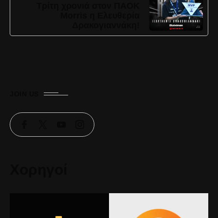
Τρίτη χρονιά στον ΠΑΟΚ
Morris η Ελευθερία
Δρακογιαννάκη!
JOIN US
Χορηγοί